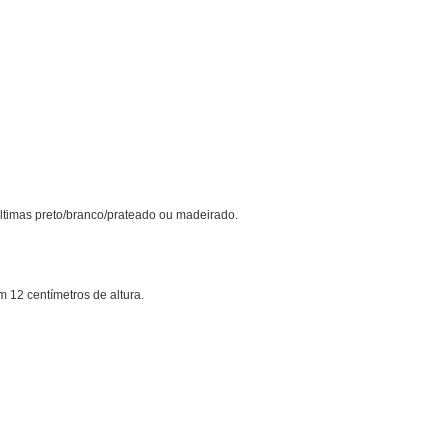
últimas preto/branco/prateado ou madeirado.
12 centímetros de altura.