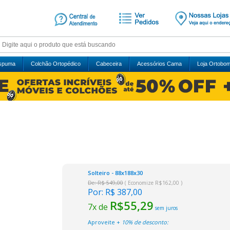
Espuma
Colchão Ortopédico
Cabeceira
Acessórios Cama
Loja Ortobo
Solteiro - 88x188x30
De: R$ 549,00
( Economize R$162,00 )
Por:
R$ 387,00
R$55,29
7x de
sem juros
Aproveite +
10% de desconto: