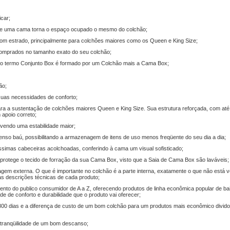
icar;
 de uma cama torna o espaço ocupado o mesmo do colchão;
om estrado, principalmente para colchões maiores como os Queen e King Size;
omprados no tamanho exato do seu colchão;
 E o termo Conjunto Box é formado por um Colchão mais a Cama Box;
ão;
suas necessidades de conforto;
ra a sustentação de colchões maiores Queen e King Size. Sua estrutura reforçada, com até
 apoio correto;
vendo uma estabilidade maior;
nso baú, possibilitando a armazenagem de itens de uso menos freqüente do seu dia a dia;
íssimas cabeceiras acolchoadas, conferindo à cama um visual sofisticado;
 protege o tecido de forração da sua Cama Box, visto que a Saia de Cama Box são laváveis;
gem externa. O que é importante no colchão é a parte interna, exatamente o que não está v
s as descrições técnicas de cada produto;
ento do publico consumidor de A a Z, oferecendo produtos de linha econômica popular de bai
 de conforto e durabilidade que o produto vai oferecer;
00 dias e a diferença de custo de um bom colchão para um produtos mais econômico divido
 tranqüilidade de um bom descanso;