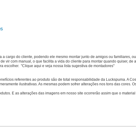
os
a cargo do cliente, podendo ele mesmo montar junto de amigos ou familiares, ou 
de vir com manual, o que facilita a vida do cliente para montar quando quiser, d
ra escolher.
"Clique aqui e veja nossa lista sugestiva de montadores
"
benefícios referentes ao produto são de total responsabilidade da Luckspuma. A C
meramente ilustrativas. As mesmas podem sofrer alterações nos tons das cores. O
produtos. E as alterações das imagens em nosso site ocorrerão assim que o material