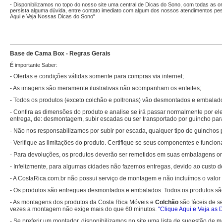
- Disponibilizamos no topo do nosso site uma central de Dicas do Sono, com todas as 
persista alguma dúvida, entre contato imediato com algum dos nossos atendimentos pe
Aqui e Veja Nossas Dicas do Sono
"
Base de Cama Box - Regras Gerais
É importante Saber:
- Ofertas e condições válidas somente para compras via internet;
- As imagens são meramente ilustrativas não acompanham os enfeites;
- Todos os produtos (exceto colchão e poltronas) vão desmontados e embalad
- Confira as dimensões do produto e analise se irá passar normalmente por el
entrega, de: desmontagem, subir escadas ou ser transportado por guincho pa
- Não nos responsabilizamos por subir por escada, qualquer tipo de guinchos
- Verifique as limitações do produto. Certifique se seus componentes e funci
- Para devoluções, os produtos deverão ser remetidos em suas embalagens orig
- Infelizmente, para algumas cidades não fazemos entregas, devido ao custo de
- A CostaRica.com.br não possui serviço de montagem e não incluímos o val
- Os produtos são entregues desmontados e embalados. Todos os produtos sã
- As montagens dos produtos da Costa Rica Móveis e
Colchão
são fáceis de 
vezes a montagem não exige mais do que 60 minutos.
"Clique Aqui e Veja as
- Se preferir um montador, disponibilizamos no site uma lista de sugestão de 