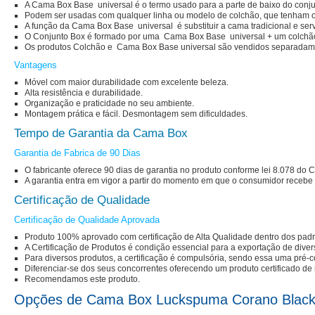
A Cama Box Base universal é o termo usado para a parte de baixo do conjun
Podem ser usadas com qualquer linha ou modelo de colchão, que tenham 
A função da Cama Box Base universal é substituir a cama tradicional e serv
O Conjunto Box é formado por uma Cama Box Base universal + um colchão d
Os produtos Colchão e Cama Box Base universal são vendidos separadame
Vantagens
Móvel com maior durabilidade com excelente beleza.
Alta resistência e durabilidade.
Organização e praticidade no seu ambiente.
Montagem prática e fácil. Desmontagem sem dificuldades.
Tempo de Garantia da Cama Box
Garantia de Fabrica de 90 Dias
O fabricante oferece 90 dias de garantia no produto conforme lei 8.078 do
A garantia entra em vigor a partir do momento em que o consumidor recebe 
Certificação de Qualidade
Certificação de Qualidade Aprovada
Produto 100% aprovado com certificação de Alta Qualidade dentro dos pad
A Certificação de Produtos é condição essencial para a exportação de dive
Para diversos produtos, a certificação é compulsória, sendo essa uma pré-c
Diferenciar-se dos seus concorrentes oferecendo um produto certificado de 
Recomendamos este produto.
Opções de Cama Box Luckspuma Corano Blac