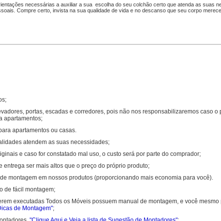
orientações necessárias a auxiliar a sua escolha do seu colchão certo que atenda as suas 
ssoais. Compre certo, invista na sua qualidade de vida e no descanso que seu corpo merec
os;
evadores, portas, escadas e corredores, pois não nos responsabilizaremos caso o 
ra apartamentos;
 para apartamentos ou casas.
onalidades atendem as suas necessidades;
inais e caso for constatado mal uso, o custo será por parte do comprador;
 entrega ser mais altos que o preço do próprio produto;
or de montagem em nossos produtos (proporcionando mais economia para você).
o de fácil montagem;
serem executadas Todos os Móveis possuem manual de montagem, e você mesmo p
 Dicas de Montagem"
;
montadores.
"Clique Aqui e Veja a lista de Sugestão de Montadores"
;