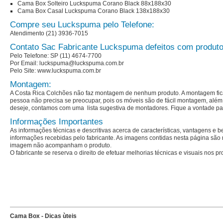
Cama Box Solteiro Luckspuma Corano Black 88x188x30
Cama Box Casal Luckspuma Corano Black 138x188x30
Compre seu Luckspuma pelo Telefone:
Atendimento (21) 3936-7015
Contato Sac Fabricante Luckspuma defeitos com produt
Pelo Telefone: SP (11) 4674-7700
Por Email: luckspuma@luckspuma.com.br
Pelo Site: www.luckspuma.com.br
Montagem:
A Costa Rica Colchões não faz montagem de nenhum produto. A montagem fica 
pessoa não precisa se preocupar, pois os móveis são de fácil montagem, além 
deseje, contamos com uma
lista sugestiva de montadores
. Fique a vontade pa
Informações Importantes
As informações técnicas e descritivas acerca de características, vantagens e 
informações recebidas pelo fabricante. As imagens contidas nesta página são 
imagem não acompanham o produto.
O fabricante se reserva o direito de efetuar melhorias técnicas e visuais nos 
Cama Box - Dicas ùteis