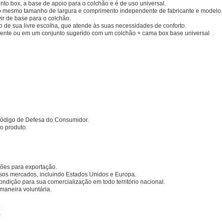
to box, a base de apoio para o colchão e é de uso universal.
o mesmo tamanho de largura e comprimento independente de fabricante e modelo
ir de base para o colchão.
e sua livre escolha, que atende às suas necessidades de conforto.
nte ou em um conjunto sugerido com um colchão + cama box base universal .
 Código de Defesa do Consumidor.
o produto.
rões para exportação.
rsos mercados, incluindo Estados Unidos e Europa.
ondição para sua comercialização em todo território nacional.
maneira voluntária.
k