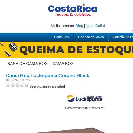
Visite também:
Blog
|
Natal
Outlet
Cama Box
Colchão de Molas
Colchão de 
BASE DE CAMA BOX
>
CAMA BOX
Cama Box Luckspuma Corano Black
Ref: #26239S794
Seja o primeiro a avaliar!
Foto meramente ilustrativa.