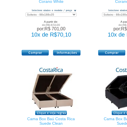
Corano White
Coran
A partir de:
A par
de:R$ 873,00
de:R$
por:R$ 701,00
por:R$
10x de R$70,10
10x de
Cama Box Baú Costa Rica
Cama Box Ba
Suede Clean
Sued