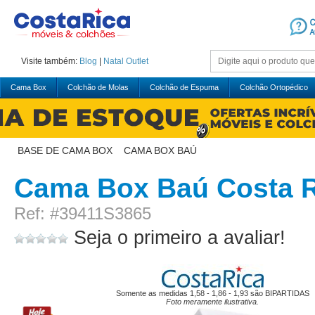
Visite também:
Blog
|
Natal
Outlet
Cama Box
Colchão de Molas
Colchão de Espuma
Colchão Ortopédico
BASE DE CAMA BOX
>
CAMA BOX BAÚ
Cama Box Baú Costa R
Ref: #39411S3865
Seja o primeiro a avaliar!
Somente as medidas 1,58 - 1,86 - 1,93 são BIPARTIDAS
Foto meramente ilustrativa.