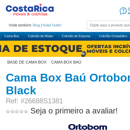
Visite também:
Blog
|
Natal
Outlet
Cama Box
Colchão de Molas
Colchão de Espuma
Colchão Ortopédico
BASE DE CAMA BOX
>
CAMA BOX BAÚ
Cama Box Baú Ortobom
Black
Ref: #26688S1381
Seja o primeiro a avaliar!