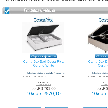
Cama Box Baú Costa Rica
Cama Box Ba
Corano White
Coran
A partir de:
A par
de:R$ 873,00
de:R$
por:R$ 701,00
por:R$
10x de R$70,10
10x de