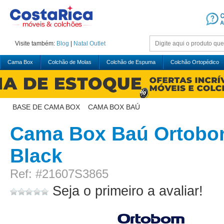
Visite também:
Blog
|
Natal
Outlet
Cama Box
Colchão de Molas
Colchão de Espuma
Colchão Ortopédico
BASE DE CAMA BOX
>
CAMA BOX BAÚ
Cama Box Baú Ortobom
Black
Ref: #21607S3865
Seja o primeiro a avaliar!