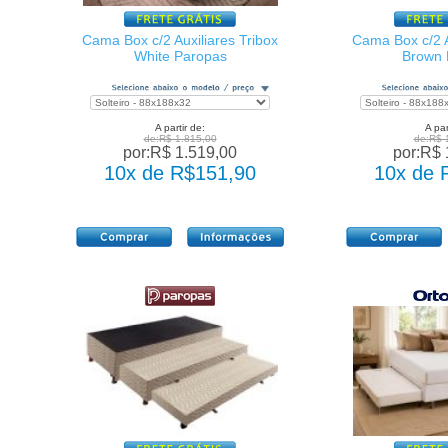
Cama Box c/2 Auxiliares Tribox
Cama Box c/2 A
White Paropas
Brown 
A partir de:
A par
de:R$ 1.815,00
de:R$ 
por:R$ 1.519,00
por:R$ 
10x de R$151,90
10x de 