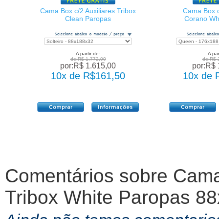
Cama Box c/2 Auxiliares Tribox
Cama Box c/
Clean Paropas
Corano Wh
A partir de:
A par
de:R$ 1.772,00
de:R$ 
por:R$ 1.615,00
por:R$ 
10x de R$161,50
10x de 
Comentários sobre
Cama 
Tribox White Paropas 8