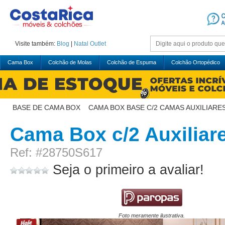
Visite também:
Blog
|
Natal
Outlet
Cama Box
Colchão de Molas
Colchão de Espuma
Colchão Ortopédico
BASE DE CAMA BOX
>
CAMA BOX BASE C/2 CAMAS AUXILIARE
Cama Box c/2 Auxiliar
Ref: #28750S617
Seja o primeiro a avaliar!
Foto meramente ilustrativa.