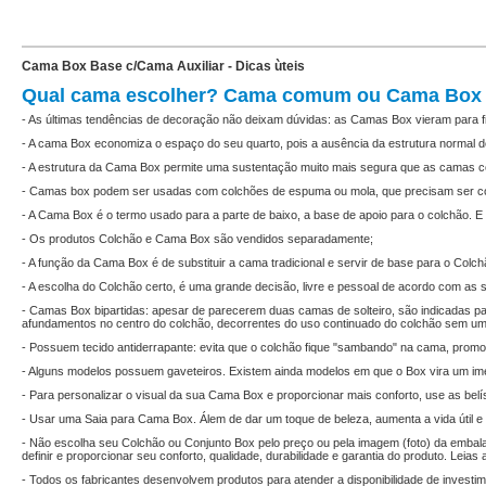
Cama Box Base c/Cama Auxiliar - Dicas ùteis
Qual cama escolher? Cama comum ou Cama Box
- As últimas tendências de decoração não deixam dúvidas: as Camas Box vieram para f
- A cama Box economiza o espaço do seu quarto, pois a ausência da estrutura normal
- A estrutura da Cama Box permite uma sustentação muito mais segura que as camas c
- Camas box podem ser usadas com colchões de espuma ou mola, que precisam ser c
- A Cama Box é o termo usado para a parte de baixo, a base de apoio para o colchão.
- Os produtos Colchão e Cama Box são vendidos separadamente;
- A função da Cama Box é de substituir a cama tradicional e servir de base para o Colch
- A escolha do Colchão certo, é uma grande decisão, livre e pessoal de acordo com as 
- Camas Box bipartidas: apesar de parecerem duas camas de solteiro, são indicadas pa
afundamentos no centro do colchão, decorrentes do uso continuado do colchão sem um
- Possuem tecido antiderrapante: evita que o colchão fique "sambando" na cama, promo
- Alguns modelos possuem gaveteiros. Existem ainda modelos em que o Box vira um ime
- Para personalizar o visual da sua Cama Box e proporcionar mais conforto, use as bel
- Usar uma Saia para Cama Box. Álem de dar um toque de beleza, aumenta a vida útil e
- Não escolha seu Colchão ou Conjunto Box pelo preço ou pela imagem (foto) da embala
definir e proporcionar seu conforto, qualidade, durabilidade e garantia do produto. Leia
- Todos os fabricantes desenvolvem produtos para atender a disponibilidade de investim