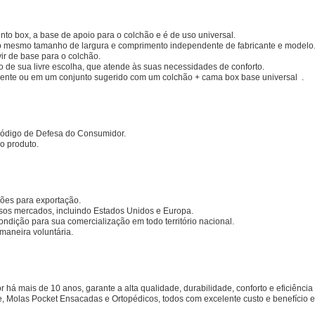
to box, a base de apoio para o colchão e é de uso universal.
o mesmo tamanho de largura e comprimento independente de fabricante e modelo
ir de base para o colchão.
e sua livre escolha, que atende às suas necessidades de conforto.
nte ou em um conjunto sugerido com um colchão + cama box base universal .
 Código de Defesa do Consumidor.
o produto.
rões para exportação.
rsos mercados, incluindo Estados Unidos e Europa.
ondição para sua comercialização em todo território nacional.
maneira voluntária.
or
há mais de 10 anos, garante a alta qualidade, durabilidade, conforto e eficiênci
 Molas Pocket Ensacadas e Ortopédicos, todos com excelente custo e benefício e 