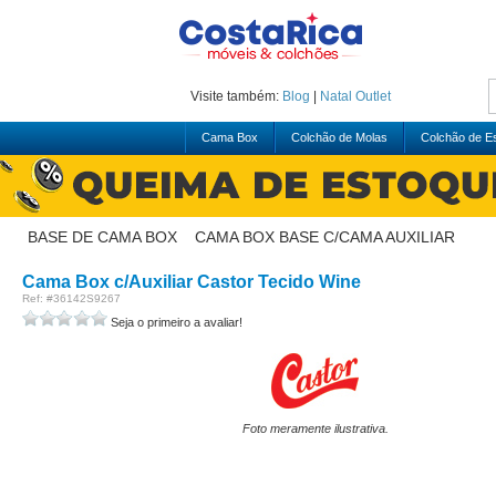
Visite também:
Blog
|
Natal
Outlet
Cama Box
Colchão de Molas
Colchão de 
BASE DE CAMA BOX
>
CAMA BOX BASE C/CAMA AUXILIAR
Cama Box c/Auxiliar Castor Tecido Wine
Ref: #36142S9267
Seja o primeiro a avaliar!
Foto meramente ilustrativa.