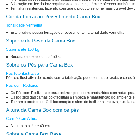
A forração em tecido traz requinte ao ambiente, além de oferecer também, 
Tem alta resistência, fazendo com que o produto se torne mais durável devid
Cor da Forração Revestimento Cama Box
Tonalidade Vermelha
Este produto possui forração de revestimento na tonalidade vermelha.
Suporte de Peso da Cama Box
Suporta até 150 kg
Suporta o peso ideal de 150 kg.
Sobre os Pés para Cama Box
Pés foto ilustrativa
Pés foto ilustrativa de acordo com a fabricação pode ser madeira/abs e cores 
Pés com Rodízios
Os Pés com Rodízios se caracterizam por serem produzidos com rodas para 
Os rodízios das camas box facilitam a limpeza e manutenção do ambiente e 
Tornam o produto de fácil locomoção e além de facilitar a limpeza, auxilia 
Altura da Cama Box com os pés
Com 40 cm Altura
A altura total é de 40 cm.
Sobre a Cama Box Base