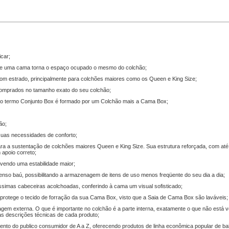
icar;
 de uma cama torna o espaço ocupado o mesmo do colchão;
om estrado, principalmente para colchões maiores como os Queen e King Size;
omprados no tamanho exato do seu colchão;
 E o termo Conjunto Box é formado por um Colchão mais a Cama Box;
ão;
suas necessidades de conforto;
ra a sustentação de colchões maiores Queen e King Size. Sua estrutura reforçada, com até
 apoio correto;
vendo uma estabilidade maior;
nso baú, possibilitando a armazenagem de itens de uso menos freqüente do seu dia a dia;
íssimas cabeceiras acolchoadas, conferindo à cama um visual sofisticado;
 protege o tecido de forração da sua Cama Box, visto que a Saia de Cama Box são laváveis;
gem externa. O que é importante no colchão é a parte interna, exatamente o que não está v
s as descrições técnicas de cada produto;
ento do publico consumidor de A a Z, oferecendo produtos de linha econômica popular de bai