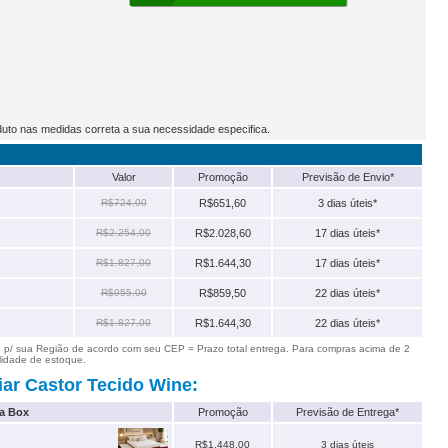
duto nas medidas correta a sua necessidade especifica.
Valor
Promoção
Previsão de Envio*
R$724,00
R$651,60
3 dias úteis*
R$2.254,00
R$2.028,60
17 dias úteis*
R$1.827,00
R$1.644,30
17 dias úteis*
R$955,00
R$859,50
22 dias úteis*
R$1.827,00
R$1.644,30
22 dias úteis*
e p/ sua Região de acordo com seu CEP = Prazo total entrega. Para compras acima de 2
lidade de estoque.
ar Castor Tecido Wine:
a Box
Promoção
Previsão de Entrega*
R$1.448,00
3 dias úteis