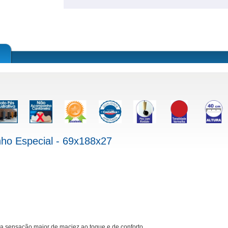
nho Especial - 69x188x27
ma sensação maior de maciez ao toque e de conforto.