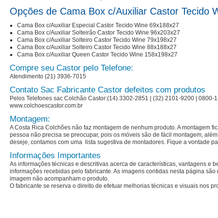
Opções de Cama Box c/Auxiliar Castor Tecido 
Cama Box c/Auxiliar Especial Castor Tecido Wine 69x188x27
Cama Box c/Auxiliar Solteirão Castor Tecido Wine 96x203x27
Cama Box c/Auxiliar Solteiro Castor Tecido Wine 79x198x27
Cama Box c/Auxiliar Solteiro Castor Tecido Wine 88x188x27
Cama Box c/Auxiliar Queen Castor Tecido Wine 158x198x27
Compre seu Castor pelo Telefone:
Atendimento (21) 3936-7015
Contato Sac Fabricante Castor defeitos com produtos
Pelos Telefones sac Colchão Castor:(14) 3302-2851 | (32) 2101-9200 | 0800-1
www.colchoescastor.com.br
Montagem:
A Costa Rica Colchões não faz montagem de nenhum produto. A montagem fica 
pessoa não precisa se preocupar, pois os móveis são de fácil montagem, além 
deseje, contamos com uma
lista sugestiva de montadores
. Fique a vontade pa
Informações Importantes
As informações técnicas e descritivas acerca de características, vantagens e 
informações recebidas pelo fabricante. As imagens contidas nesta página são 
imagem não acompanham o produto.
O fabricante se reserva o direito de efetuar melhorias técnicas e visuais nos 