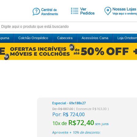
Espuma
Colchão Ortopédico
Cabeceira
Acessórios Cama
Loja Ortobo
Especial - 69x188x27
De: R$ 887,00
( Economize R$163,00 )
Por:
R$ 724,00
R$72,40
10x de
sem juros
Aproveite +
10% de desconto: