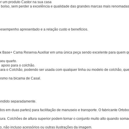
er um produto
Castor
na sua casa
 bolso, sem perder a excelência e qualidade das grandes marcas mais renomadas
esempenho apresentado e a relação custo e benefícios.
x Base+ Cama Reserva Auxiliar em uma única peça sendo excelente para quem que
seu quarto.
 apoio para o colchão.
se para o Colchão, podendo ser usada com qualquer linha ou modelo de colchão, 
 mesmo na bicama de Casal.
vendido separadamente.
dos em duas partes) para facilitação de manuseio e transporte. O fabricante Orto
tura. Colchões de altura superior podem tornar o conjunto muito alto quando soma
o, não incluso acessórios ou outras ilustrações da imagem.