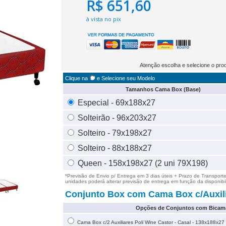
R$ 651,60
à vista no pix
Atenção escolha e selecione o pro
Clique na
e Selecione seu Modelo
Tamanhos Cama Box (Base)
Especial - 69x188x27
Solteirão - 96x203x27
Solteiro - 79x198x27
Solteiro - 88x188x27
Queen - 158x198x27 (2 uni 79X198)
*Previsão de Envio p/ Entrega em
3
dias úteis + Prazo de Transport
unidades poderá alterar previsão de entrega em função da disponibi
Conjunto Box com Cama Box c/Auxili
Opções de Conjuntos com Bicam
Cama Box c/2 Auxiliares Poli Wine Castor - Casal - 138x188x27