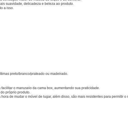
mais suavidade, delicadeza e beleza ao produto.
o a isso.
últimas preto/branco/prateado ou madeirado.
facilitar o manuseio da cama box, aumentando sua praticidade.
do próprio produto.
na hora de mudar o móvel de lugar, além disso, são mais resistentes para permitir