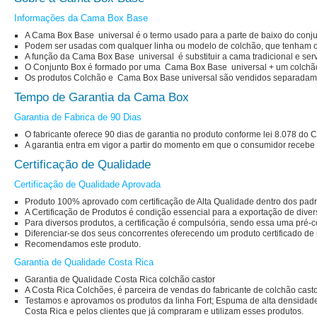
Informações da Cama Box Base
A Cama Box Base universal é o termo usado para a parte de baixo do conjun
Podem ser usadas com qualquer linha ou modelo de colchão, que tenham 
A função da Cama Box Base universal é substituir a cama tradicional e serv
O Conjunto Box é formado por uma Cama Box Base universal + um colchão d
Os produtos Colchão e Cama Box Base universal são vendidos separadame
Tempo de Garantia da Cama Box
Garantia de Fabrica de 90 Dias
O fabricante oferece 90 dias de garantia no produto conforme lei 8.078 do
A garantia entra em vigor a partir do momento em que o consumidor recebe 
Certificação de Qualidade
Certificação de Qualidade Aprovada
Produto 100% aprovado com certificação de Alta Qualidade dentro dos pad
A Certificação de Produtos é condição essencial para a exportação de dive
Para diversos produtos, a certificação é compulsória, sendo essa uma pré-c
Diferenciar-se dos seus concorrentes oferecendo um produto certificado de 
Recomendamos este produto.
Garantia de Qualidade Costa Rica
Garantia de Qualidade Costa Rica
colchão castor
A Costa Rica Colchões, é parceira de vendas do fabricante de
colchão cast
Testamos e aprovamos os produtos da linha Fort; Espuma de alta densidade,
Costa Rica e pelos clientes que já compraram e utilizam esses produtos.