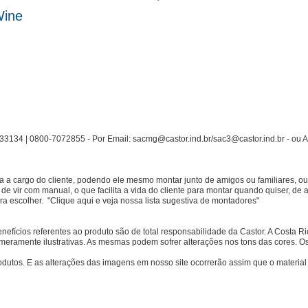
Wine
33134 | 0800-7072855 - Por Email: sacmg@castor.ind.br/sac3@castor.ind.br - ou A
a cargo do cliente, podendo ele mesmo montar junto de amigos ou familiares, ou 
de vir com manual, o que facilita a vida do cliente para montar quando quiser, d
ra escolher.
"Clique aqui e veja nossa lista sugestiva de montadores
"
benefícios referentes ao produto são de total responsabilidade da Castor. A Costa 
meramente ilustrativas. As mesmas podem sofrer alterações nos tons das cores. O
produtos. E as alterações das imagens em nosso site ocorrerão assim que o material