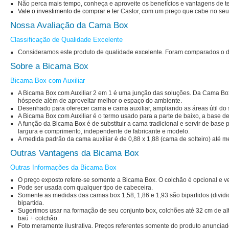
Não perca mais tempo, conheça e aproveite os benefícios e vantagens de t
Vale o investimento de comprar e ter
Castor
, com um preço que cabe no seu
Nossa Avaliação da Cama Box
Classificação de Qualidade Excelente
Consideramos este produto de qualidade excelente. Foram comparados o d
Sobre a Bicama Box
Bicama Box com Auxiliar
A Bicama Box com Auxiliar 2 em 1 é uma junção das soluções. Da Cama Bo
hóspede além de aproveitar melhor o espaço do ambiente.
Desenhado para oferecer cama e cama auxiliar, ampliando as áreas útil do 
A Bicama Box com Auxiliar é o termo usado para a parte de baixo, a base de
A função da Bicama Box é de substituir a cama tradicional e servir de ba
largura e comprimento, independente de fabricante e modelo.
A medida padrão da cama auxiliar é de 0,88 x 1,88 (cama de solteiro) até
Outras Vantagens da Bicama Box
Outras Informações da Bicama Box
O preço exposto refere-se somente a Bicama Box. O colchão é opcional e 
Pode ser usada com qualquer tipo de cabeceira.
Somente as medidas das camas box 1,58, 1,86 e 1,93 são bipartidos (dividi
bipartida.
Sugerimos usar na formação de seu conjunto box, colchões até 32 cm de al
baú + colchão.
Foto meramente ilustrativa. Preços referentes somente do produto anunciad