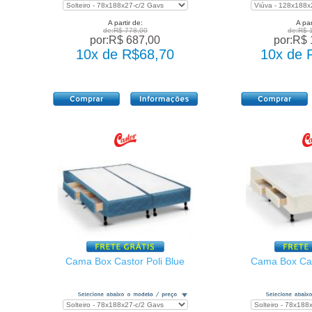
A partir de:
A par
de:R$ 778,00
de:R$ 
por:R$ 687,00
por:R$ 
10x de R$68,70
10x de 
Cama Box Castor Poli Blue
Cama Box Cas