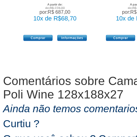
A partir de:
A par
de:R$ 778,00
de:R$
por:R$ 687,00
por:R$
10x de R$68,70
10x de
Comentários sobre
Cama
Poli Wine 128x188x27
Ainda não temos comentarios
Curtiu ?