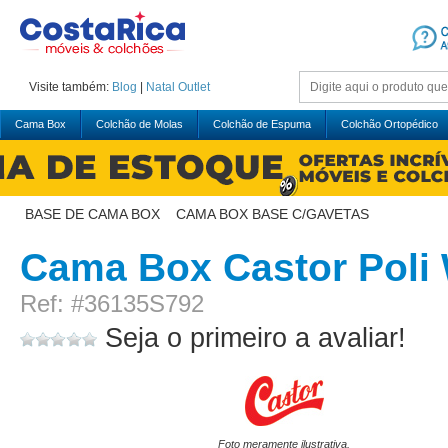
Visite também:
Blog
|
Natal
Outlet
Cama Box
Colchão de Molas
Colchão de Espuma
Colchão Ortopédico
BASE DE CAMA BOX
>
CAMA BOX BASE C/GAVETAS
Cama Box Castor Poli
Ref: #36135S792
Seja o primeiro a avaliar!
Foto meramente ilustrativa.