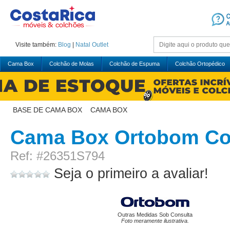
Visite também:
Blog
|
Natal
Outlet
Cama Box
Colchão de Molas
Colchão de Espuma
Colchão Ortopédico
BASE DE CAMA BOX
>
CAMA BOX
Cama Box Ortobom Co
Ref: #26351S794
Seja o primeiro a avaliar!
Outras Medidas Sob Consulta
Foto meramente ilustrativa.