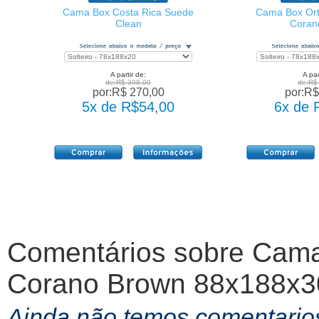
Cama Box Costa Rica Suede
Cama Box Ort
Clean
Coran
A partir de:
A par
de:R$ 308,00
de:R$
por:R$ 270,00
por:R$
5x de R$54,00
6x de 
Comentários sobre
Cama
Corano Brown 88x188x3
Ainda não temos comentarios