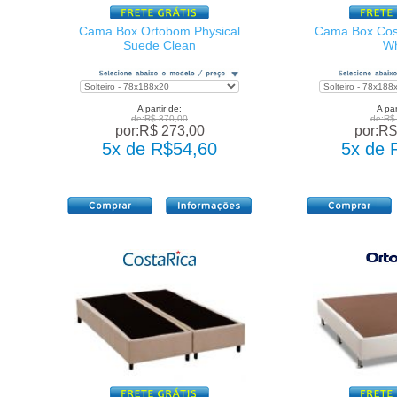
Cama Box Ortobom Physical
Cama Box Cos
Suede Clean
Wh
A partir de:
A par
de:R$ 370,00
de:R$
por:R$ 273,00
por:R$
5x de R$54,60
5x de 