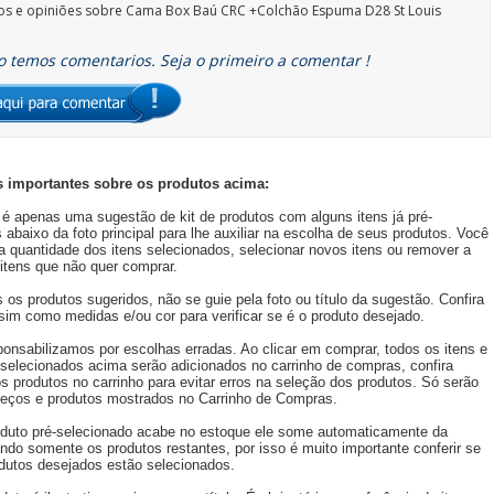
os e opiniões sobre
Cama Box Baú CRC +Colchão Espuma D28 St Louis
 temos comentarios. Seja o primeiro a comentar !
 importantes sobre os produtos acima:
é apenas uma sugestão de kit de produtos com alguns itens já pré-
 abaixo da foto principal para lhe auxiliar na escolha de seus produtos. Você
 a quantidade dos itens selecionados, selecionar novos itens ou remover a
itens que não quer comprar.
s os produtos sugeridos, não se guie pela foto ou título da sugestão. Confira
im como medidas e/ou cor para verificar se é o produto desejado.
onsabilizamos por escolhas erradas. Ao clicar em comprar, todos os itens e
selecionados acima serão adicionados no carrinho de compras, confira
 produtos no carrinho para evitar erros na seleção dos produtos. Só serão
reços e produtos mostrados no Carrinho de Compras.
duto pré-selecionado acabe no estoque ele some automaticamente da
ando somente os produtos restantes, por isso é muito importante conferir se
dutos desejados estão selecionados.