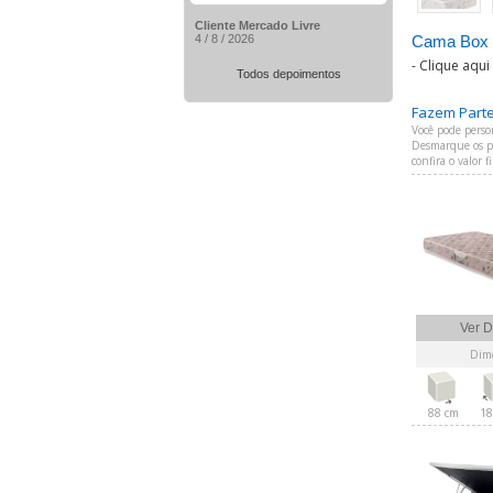
Cliente Mercado Livre
4 / 8 / 2026
Cama Box 
-
Clique aqui
Todos depoimentos
Fazem Parte 
Você pode perso
Desmarque os pr
confira o valor 
Ver D
Dime
88 cm
18