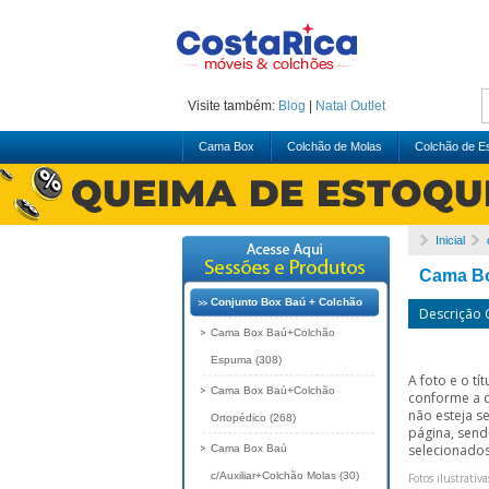
Visite também:
Blog
|
Natal
Outlet
Cama Box
Colchão de Molas
Colchão de 
Inicial
Cama Bo
Conjunto Box Baú + Colchão
Descrição
Cama Box Baú+Colchão
Espuma (308)
A foto e o t
Cama Box Baú+Colchão
conforme a 
não esteja s
Ortopédico (268)
página, send
selecionados
Cama Box Baú
c/Auxiliar+Colchão Molas (30)
Fotos ilustrativa