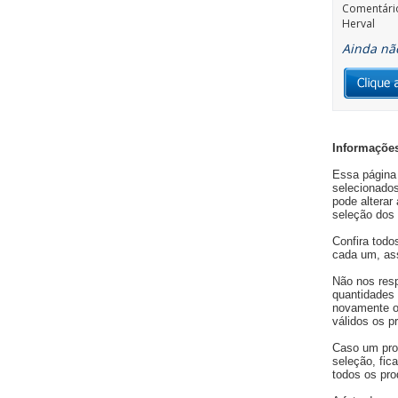
Comentári
Herval
Ainda não
Informações
Essa página 
selecionados
pode alterar
seleção dos 
Confira todo
cada um, ass
Não nos resp
quantidades 
novamente os
válidos os p
Caso um pro
seleção, fic
todos os pro