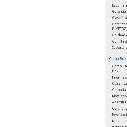
Espuma 
Garantia
Classifi
Certific
INMETRO
Colchão 
Com Teci
Suporte 
Cama Box 
Como Esc
Box
Informaç
Classifi
Garantia 
Matelass
Abertura
Certific
Pés foto i
Não aco