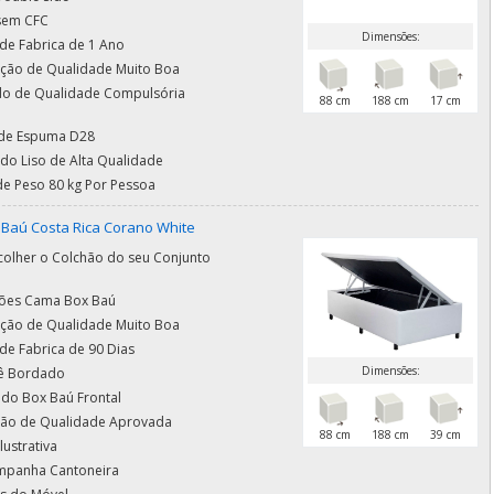
sem CFC
Dimensões:
 de Fabrica de 1 Ano
cação de Qualidade Muito Boa
ado de Qualidade Compulsória
88 cm
188 cm
17 cm
de Espuma D28
do Liso de Alta Qualidade
de Peso 80 kg Por Pessoa
Baú Costa Rica Corano White
olher o Colchão do seu Conjunto
ões Cama Box Baú
cação de Qualidade Muito Boa
de Fabrica de 90 Dias
Dimensões:
ê Bordado
 do Box Baú Frontal
ação de Qualidade Aprovada
88 cm
188 cm
39 cm
lustrativa
mpanha Cantoneira