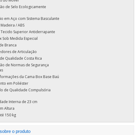
s do Móvel
ção de Selo Ecologicamente
ção em Aço com Sistema Basculante
 Madeira / ABS
 Tecido Superior Antiderrapante
 Sob Medida Especial
de Branca
dores de Articulação
 de Qualidade Costa Rica
ação de Normas de Segurança
as
nformações da Cama Box Base Baú
to em Poliéster
ado de Qualidade Compulsória
dade Interna de 23 cm
m Altura
té 150 kg
sobre o produto