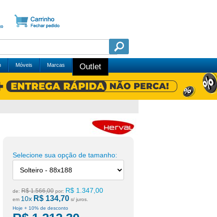
m
Móveis
Marcas
Outlet
Selecione sua opção de tamanho:
R$ 1.347,00
R$ 1.566,00
de:
por:
R$ 134,70
10x
em
s/ juros.
Hoje + 10% de desconto