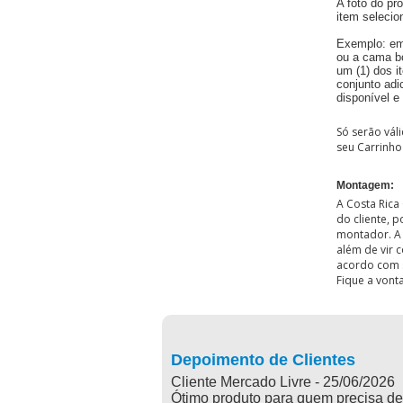
A foto do pro
item selecio
Exemplo: em
ou a cama bo
um (1) dos i
conjunto adi
disponível e
Só serão vál
seu Carrinho 
Montagem:
A Costa Ric
do cliente, 
montador. A 
além de vir 
acordo com s
Fique a vont
Depoimento de Clientes
Cliente Mercado Livre - 25/06/2026
Ótimo produto para quem precisa de