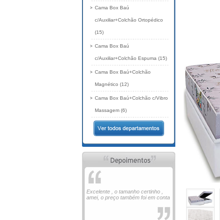
Cama Box Baú
c/Auxiliar+Colchão Ortopédico
(15)
Cama Box Baú
c/Auxiliar+Colchão Espuma (15)
Cama Box Baú+Colchão
Magnético (12)
Cama Box Baú+Colchão c/Vibro
Massagem (6)
Excelente , o tamanho certinho ,
amei, o preço também foi em conta