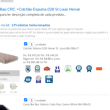
Baú CRC +Colchão Espuma D28 St Louis Herval
 para ler descrição completa de cada produto...
no kit :
2 Produtos Selecionados
nalizar os produtos que fazem parte deste KIT com apenas alguns cliques!
odutos para retirá-los do KIT ou Altere a quantidade de peças selecioando a opção que preferir e
final atualizado a cada mudança.
unidades
Colchão Solteiro D28 Herval St. Louis 88x188x17
De: R$ 693,00 Por: R$ 646,00
Pague em 10x R$
64,60
s/ juros.
ou R$
581,40
no PIX
etalhes
nsões:
8 cm
17 cm
unidades
Cama Box Baú Solteiro Costa Rica Corano White 88x188x35