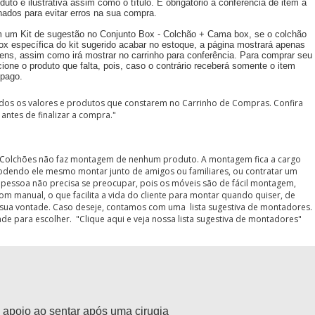
duto é ilustrativa assim como o título. É obrigatório a conferência de item a
nados para evitar erros na sua compra.
 um Kit de sugestão no Conjunto Box - Colchão + Cama box, se o colchão
x específica do kit sugerido acabar no estoque, a página mostrará apenas
tens, assim como irá mostrar no carrinho para conferência. Para comprar seu
cione o produto que falta, pois, caso o contrário receberá somente o item
 pago.
idos os valores e produtos que constarem no Carrinho de Compras. Confira
antes de finalizar a compra."
a Colchões não faz montagem de nenhum produto. A montagem fica a cargo
podendo ele mesmo montar junto de amigos ou familiares, ou contratar um
pessoa não precisa se preocupar, pois os móveis são de fácil montagem,
com manual, o que facilita a vida do cliente para montar quando quiser, de
ua vontade. Caso deseje, contamos com uma lista sugestiva de montadores.
ade para escolher. "
Clique aqui e veja nossa lista sugestiva de montadores
"
 apoio ao sentar após uma cirugia