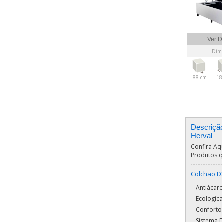
Ver D
Dime
88 cm
18
Descriçã
Herval
Confira Aq
Produtos q
Colchão D2
Antiácaro
Ecologic
Conforto
Sistema 