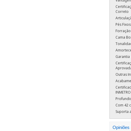
Vantagen
Certifica
Correto
Articula
Pés Fixos
Forração
Cama Box
Tonalida
Amortece
Garantia
Certific
Aprovad
Outras I
Acabamen
Certific
INMETRO
Profundi
Com 42 c
Suporta a
Opiniões 