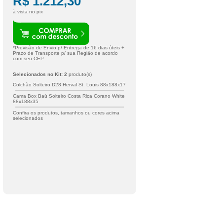
R$ 1.212,30
à vista no pix
*Previsão de Envio p/ Entrega de
16
dias úteis +
Prazo de Transporte p/ sua Região de acordo
com seu CEP
Selecionados no Kit:
2
produto(s)
Colchão Solteiro D28 Herval St. Louis 88x188x17
Cama Box Baú Solteiro Costa Rica Corano White
88x188x35
Confira os produtos, tamanhos ou cores acima
selecionados