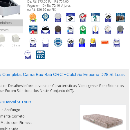
De: R$ 873,00 Por: R$ 701,00
Pague em 10x R$
70,10
s/ juros.
ou R$
630,90
no PIX
etalhes
nsões:
8 cm
39 cm
o Completa: Cama Box Baú CRC +Colchão Espuma D28 St Louis
ui os Detalhes Informativos das Caracteristicas, Vantagens e Beneficios dos
ue Foram Selecionados Neste Conjunto (KIT).
8 Herval St. Louis
 e Antifungo
amente Correto
 Macio com Firmeza
Double Side