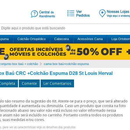
Espuma
Colchão Ortopédico
Cabeceira
Acessórios Cama
Loja Ortobo
conjunto box baú + colchão
cama box baú+colchão espuma
x Baú CRC +Colchão Espuma D28 St Louis Herval
 Completa
Comente
Ler Comentarios
ítulo são resumo da sugestão do Kit. Atente-se para o preço, que será alterado
quantidade é aumentada ou diminuída. Caso um produto que consta na foto
elecionado abaixo seu valor não está incluso no valor informado nessa
o assim não será incluído no carrinho. Portanto confira todos os produtos
, suas medidas e/ou cores.
s, para ver as características veja os detalhes dos produtos