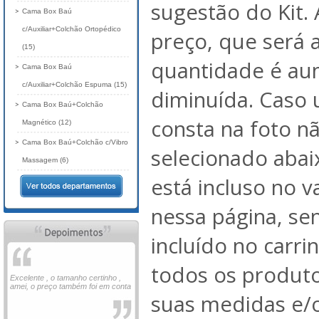
sugestão do Kit. 
Cama Box Baú
c/Auxiliar+Colchão Ortopédico
preço, que será 
(15)
quantidade é au
Cama Box Baú
c/Auxiliar+Colchão Espuma (15)
diminuída. Caso
Cama Box Baú+Colchão
consta na foto nã
Magnético (12)
Cama Box Baú+Colchão c/Vibro
selecionado abai
Massagem (6)
está incluso no 
nessa página, se
incluído no carri
todos os produto
Excelente , o tamanho certinho ,
amei, o preço também foi em conta
suas medidas e/o