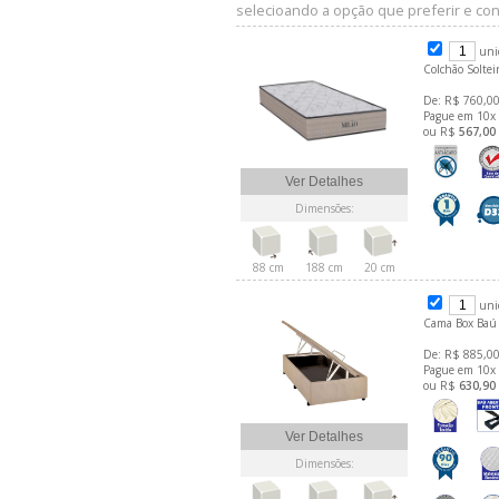
selecioando a opção que preferir e conf
uni
Colchão Solte
De: R$ 760,00
Pague em 10x
ou R$
567,00
Ver Detalhes
Dimensões:
88 cm
188 cm
20 cm
uni
Cama Box Baú 
De: R$ 885,00
Pague em 10x
ou R$
630,90
Ver Detalhes
Dimensões: