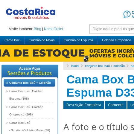
Visite também:
Blog
|
Natal
Outlet
Cama Box
Colchão de Molas
Colchão de Espuma
Colchão Ortopédico
Inicial
conjunto box baú + colchão
c
Cama Box B
Conjunto Box Baú + Colchão
Espuma D33 
Cama Box Baú+Colchão
Espuma (308)
Descrição Completa
Comente
L
Cama Box Baú+Colchão
Ortopédico (268)
A foto e o título
Cama Box Baú
c/Auxiliar+Colchão Molas (30)