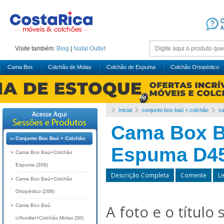
Visite também:
Blog
|
Natal
Outlet
Cama Box
Colchão de Molas
Colchão de Espuma
Colchão Ortopédico
Inicial
conjunto box baú + colchão
c
Cama Box B
Conjunto Box Baú + Colchão
Espuma D45
Cama Box Baú+Colchão
Espuma (308)
Descrição Completa
Comente
L
Cama Box Baú+Colchão
Ortopédico (268)
A foto e o título
Cama Box Baú
c/Auxiliar+Colchão Molas (30)