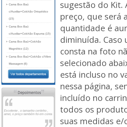
sugestão do Kit. 
Cama Box Baú
c/Auxiliar+Colchão Ortopédico
preço, que será 
(15)
quantidade é au
Cama Box Baú
c/Auxiliar+Colchão Espuma (15)
diminuída. Caso
Cama Box Baú+Colchão
consta na foto nã
Magnético (12)
Cama Box Baú+Colchão c/Vibro
selecionado abai
Massagem (6)
está incluso no 
nessa página, se
incluído no carri
todos os produto
Excelente , o tamanho certinho ,
amei, o preço também foi em conta
suas medidas e/o