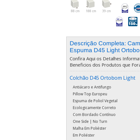
88 cm
188 cm
39 cm
Descrição Completa: Ca
Espuma D45 Light Ortob
Confira Aqui os Detalhes Informat
Beneficios dos Produtos que For
Colchão D45 Ortobom Light
Antiácaro e Antifungo
Pillow Top Europeu
Espuma de Poliol Vegetal
Ecologicamente Correto
Com Bordado Contínuo
One Side | No Turn
Malha Em Poliéster
Em Poliéster