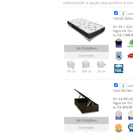
selecioando a opção que preferir e conf
uni
Colchão Solte
De: R$ 1.426,
Pague em 10x
ou R$
1.045,
Ver Detalhes
Dimensões:
88 cm
188 cm
20 cm
uni
Cama Box Baú 
De: R$ 885,00
Pague em 10x
ou R$
630,90
Ver Detalhes
Dimensões: