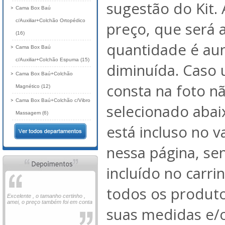
sugestão do Kit. 
Cama Box Baú
c/Auxiliar+Colchão Ortopédico
preço, que será 
(16)
quantidade é au
Cama Box Baú
c/Auxiliar+Colchão Espuma (15)
diminuída. Caso
Cama Box Baú+Colchão
consta na foto nã
Magnético (12)
Cama Box Baú+Colchão c/Vibro
selecionado abai
Massagem (6)
está incluso no 
nessa página, se
incluído no carri
todos os produto
Excelente , o tamanho certinho ,
amei, o preço também foi em conta
suas medidas e/o