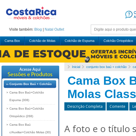
Visite também:
Blog
|
Natal
Outlet
Cama Box
Colchão de Molas
Colchão de Espuma
Colchão Ortopédico
Inicial
conjunto box baú + colchão
c
Cama Box B
Conjunto Box Baú + Colchão
Molas Class
Cama Box Baú+Colchão
Espuma (308)
Descrição Completa
Comente
L
Cama Box Baú+Colchão
Ortopédico (268)
A foto e o título
Cama Box Baú
c/Auxiliar+Colchão Molas (30)