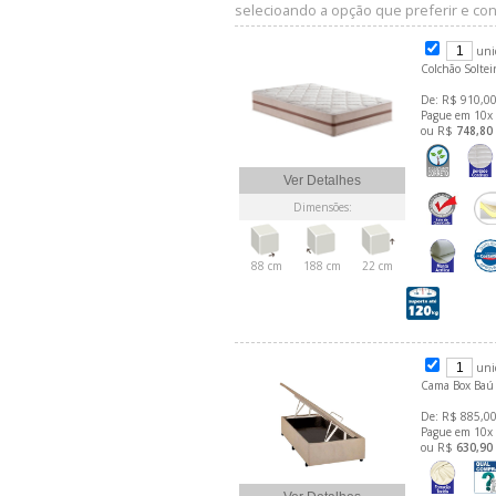
selecioando a opção que preferir e conf
uni
Colchão Soltei
De: R$ 910,00
Pague em 10x
ou R$
748,80
Ver Detalhes
Dimensões:
88 cm
188 cm
22 cm
uni
Cama Box Baú 
De: R$ 885,00
Pague em 10x
ou R$
630,90