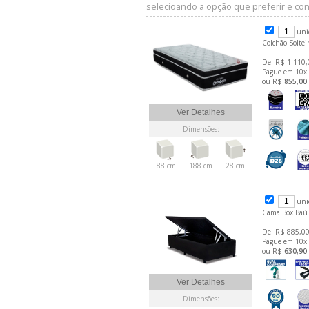
selecioando a opção que preferir e conf
uni
Colchão Solte
De: R$ 1.110,
Pague em 10x
ou R$
855,00
Ver Detalhes
Dimensões:
88 cm
188 cm
28 cm
uni
Cama Box Baú 
De: R$ 885,00
Pague em 10x
ou R$
630,90
Ver Detalhes
Dimensões: