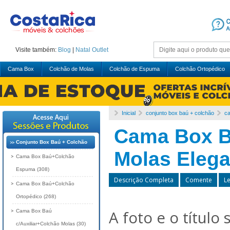
Visite também:
Blog
|
Natal
Outlet
Cama Box
Colchão de Molas
Colchão de Espuma
Colchão Ortopédico
Inicial
conjunto box baú + colchão
c
Cama Box B
Conjunto Box Baú + Colchão
Molas Eleg
Cama Box Baú+Colchão
Espuma (308)
Descrição Completa
Comente
L
Cama Box Baú+Colchão
Ortopédico (268)
A foto e o título
Cama Box Baú
c/Auxiliar+Colchão Molas (30)