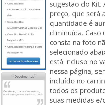
sugestão do Kit. 
Cama Box Baú
c/Auxiliar+Colchão Ortopédico
preço, que será 
(16)
quantidade é au
Cama Box Baú
c/Auxiliar+Colchão Espuma (15)
diminuída. Caso
Cama Box Baú+Colchão
consta na foto nã
Magnético (12)
Cama Box Baú+Colchão c/Vibro
selecionado abai
Massagem (6)
está incluso no 
nessa página, se
incluído no carri
todos os produto
Excelente , o tamanho certinho ,
amei, o preço também foi em conta
suas medidas e/o