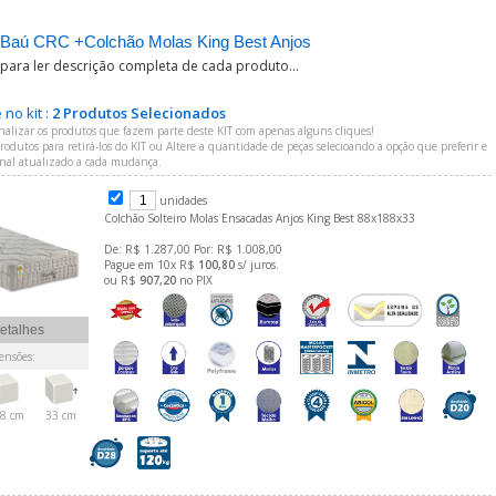
Baú CRC +Colchão Molas King Best Anjos
 para ler descrição completa de cada produto...
no kit :
2 Produtos Selecionados
nalizar os produtos que fazem parte deste KIT com apenas alguns cliques!
odutos para retirá-los do KIT ou Altere a quantidade de peças selecioando a opção que preferir e
final atualizado a cada mudança.
unidades
Colchão Solteiro Molas Ensacadas Anjos King Best 88x188x33
De: R$ 1.287,00 Por: R$ 1.008,00
Pague em 10x R$
100,80
s/ juros.
ou R$
907,20
no PIX
etalhes
nsões:
8 cm
33 cm