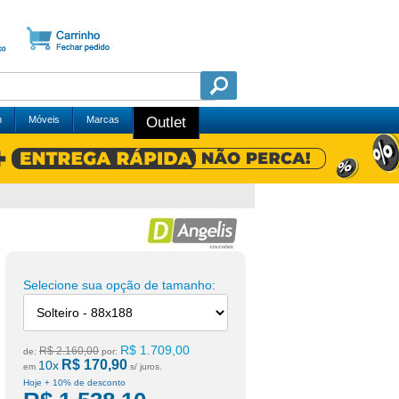
m
Móveis
Marcas
Outlet
Selecione sua opção de tamanho:
R$ 1.709,00
R$ 2.160,00
de:
por:
R$ 170,90
10x
em
s/ juros.
Hoje + 10% de desconto