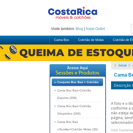
Visite também:
Blog
|
Natal
Outlet
Cama Box
Colchão de Molas
Colchão de 
Inicial
Cama Bo
Conjunto Box Baú + Colchão
Descrição
Cama Box Baú+Colchão
Espuma (308)
A foto e o t
Cama Box Baú+Colchão
conforme a 
não esteja s
Ortopédico (268)
página, send
selecionados
Cama Box Baú
c/Auxiliar+Colchão Molas (30)
Fotos ilustrativa