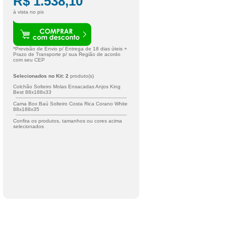
R$ 1.538,10
à vista no pix
*Previsão de Envio p/ Entrega de
18
dias úteis +
Prazo de Transporte p/ sua Região de acordo
com seu CEP
Selecionados no Kit:
2
produto(s)
Colchão Solteiro Molas Ensacadas Anjos King
Best 88x188x33
Cama Box Baú Solteiro Costa Rica Corano White
88x188x35
Confira os produtos, tamanhos ou cores acima
selecionados