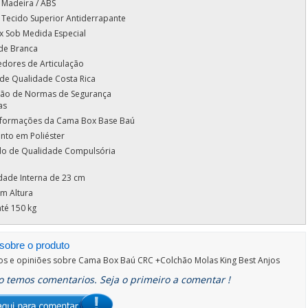
 Madeira / ABS
 Tecido Superior Antiderrapante
 Sob Medida Especial
de Branca
dores de Articulação
 de Qualidade Costa Rica
ação de Normas de Segurança
as
nformações da Cama Box Base Baú
to em Poliéster
ado de Qualidade Compulsória
dade Interna de 23 cm
m Altura
té 150 kg
sobre o produto
os e opiniões sobre
Cama Box Baú CRC +Colchão Molas King Best Anjos
 temos comentarios. Seja o primeiro a comentar !