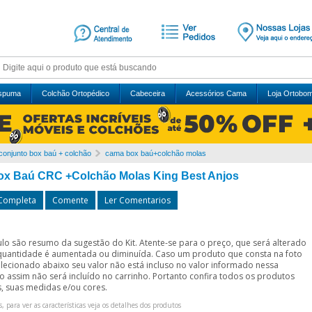
Espuma
Colchão Ortopédico
Cabeceira
Acessórios Cama
Loja Ortobo
conjunto box baú + colchão
cama box baú+colchão molas
x Baú CRC +Colchão Molas King Best Anjos
 Completa
Comente
Ler Comentarios
ítulo são resumo da sugestão do Kit. Atente-se para o preço, que será alterado
quantidade é aumentada ou diminuída. Caso um produto que consta na foto
elecionado abaixo seu valor não está incluso no valor informado nessa
o assim não será incluído no carrinho. Portanto confira todos os produtos
, suas medidas e/ou cores.
s, para ver as características veja os detalhes dos produtos