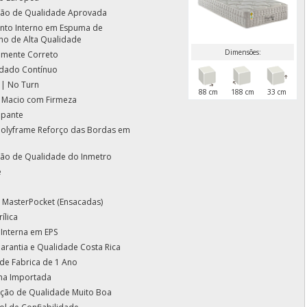
ação de Qualidade Aprovada
nto Interno em Espuma de
ano de Alta Qualidade
Dimensões:
amente Correto
dado Contínuo
 | No Turn
88 cm
188 cm
33 cm
 Macio com Firmeza
apante
Polyframe Reforço das Bordas em
ação de Qualidade do Inmetro
e
 MasterPocket (Ensacadas)
ílica
 Interna em EPS
arantia e Qualidade Costa Rica
 de Fabrica de 1 Ano
ha Importada
cação de Qualidade Muito Boa