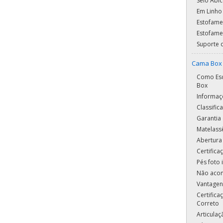
Selo Abic
Em Linho
Estofame
Estofame
Suporte 
Cama Box 
Como Esc
Box
Informaç
Classifi
Garantia 
Matelass
Abertura
Certific
Pés foto i
Não aco
Vantagen
Certifica
Correto
Articula