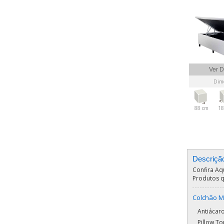
Ver D
Dime
88 cm
18
Descriçã
Confira Aq
Produtos q
Colchão M
Antiácaro
Pillow T