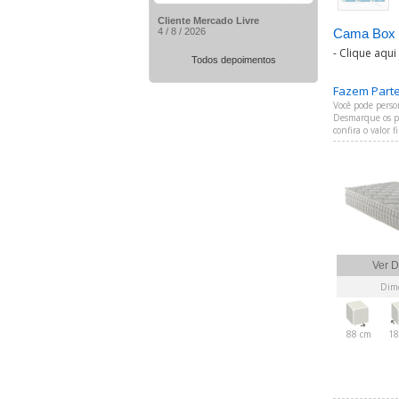
Cliente Mercado Livre
4 / 8 / 2026
Cama Box 
-
Clique aqui
Todos depoimentos
Fazem Parte 
Você pode perso
Desmarque os pr
confira o valor 
Ver D
Dime
88 cm
18