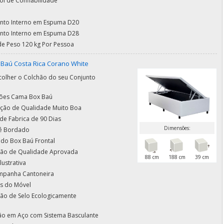
ol de Confiabilidade
nto Interno em Espuma D20
nto Interno em Espuma D28
de Peso 120 kg Por Pessoa
Baú Costa Rica Corano White
olher o Colchão do seu Conjunto
ões Cama Box Baú
cação de Qualidade Muito Boa
de Fabrica de 90 Dias
Dimensões:
ê Bordado
 do Box Baú Frontal
ação de Qualidade Aprovada
88 cm
188 cm
39 cm
lustrativa
mpanha Cantoneira
s do Móvel
ção de Selo Ecologicamente
ção em Aço com Sistema Basculante