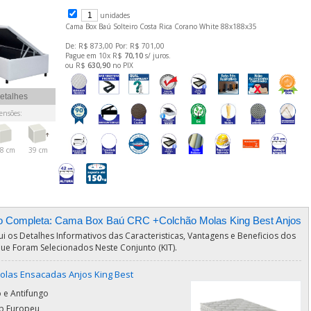
unidades
Cama Box Baú Solteiro Costa Rica Corano White 88x188x35
De: R$ 873,00 Por: R$ 701,00
Pague em 10x R$
70,10
s/ juros.
ou R$
630,90
no PIX
etalhes
nsões:
8 cm
39 cm
o Completa: Cama Box Baú CRC +Colchão Molas King Best Anjos
ui os Detalhes Informativos das Caracteristicas, Vantagens e Beneficios dos
ue Foram Selecionados Neste Conjunto (KIT).
olas Ensacadas Anjos King Best
 e Antifungo
op Europeu