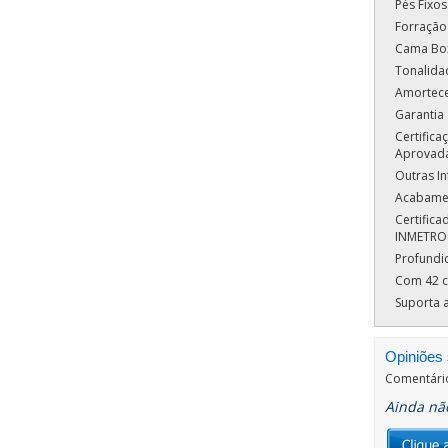
Pés Fixos
Forração
Cama Box
Tonalida
Amortece
Garantia
Certific
Aprovad
Outras I
Acabamen
Certific
INMETRO
Profundi
Com 42 c
Suporta a
Opiniões 
Comentári
Ainda não