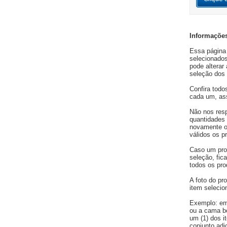
Informações
Essa página 
selecionados
pode alterar
seleção dos 
Confira todo
cada um, ass
Não nos resp
quantidades 
novamente os
válidos os p
Caso um pro
seleção, fic
todos os pro
A foto do pro
item selecio
Exemplo: em
ou a cama bo
um (1) dos i
conjunto adi