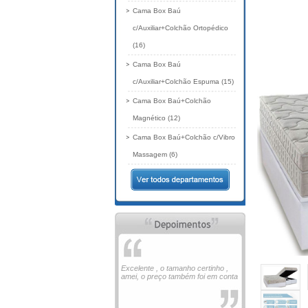
Cama Box Baú
c/Auxiliar+Colchão Ortopédico
(16)
Cama Box Baú
c/Auxiliar+Colchão Espuma (15)
Cama Box Baú+Colchão
Magnético (12)
Cama Box Baú+Colchão c/Vibro
Massagem (6)
Excelente , o tamanho certinho ,
amei, o preço também foi em conta