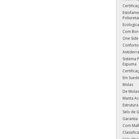
Certific
Estofame
Poliuret
Ecologic
Com Bor
One Side
Conforto
Antiderr
Sistema 
Espuma
Certific
Em Sued
Molas
De Molas
Manta Acr
Estrutura
Selo de G
Garantia
Com Mal
Classifi