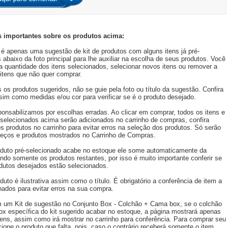
 importantes sobre os produtos acima:
é apenas uma sugestão de kit de produtos com alguns itens já pré-
 abaixo da foto principal para lhe auxiliar na escolha de seus produtos. Você
 a quantidade dos itens selecionados, selecionar novos itens ou remover a
itens que não quer comprar.
s os produtos sugeridos, não se guie pela foto ou título da sugestão. Confira
im como medidas e/ou cor para verificar se é o produto desejado.
onsabilizamos por escolhas erradas. Ao clicar em comprar, todos os itens e
selecionados acima serão adicionados no carrinho de compras, confira
 produtos no carrinho para evitar erros na seleção dos produtos. Só serão
reços e produtos mostrados no Carrinho de Compras.
duto pré-selecionado acabe no estoque ele some automaticamente da
ando somente os produtos restantes, por isso é muito importante conferir se
dutos desejados estão selecionados.
duto é ilustrativa assim como o título. É obrigatório a conferência de item a
nados para evitar erros na sua compra.
 um Kit de sugestão no Conjunto Box - Colchão + Cama box, se o colchão
x específica do kit sugerido acabar no estoque, a página mostrará apenas
tens, assim como irá mostrar no carrinho para conferência. Para comprar seu
cione o produto que falta, pois, caso o contrário receberá somente o item