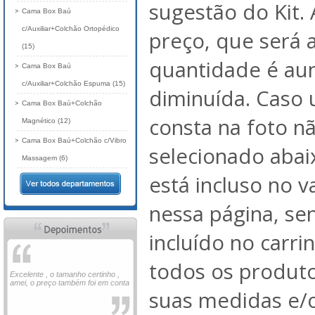
sugestão do Kit. 
Cama Box Baú
c/Auxiliar+Colchão Ortopédico
preço, que será 
(15)
quantidade é au
Cama Box Baú
c/Auxiliar+Colchão Espuma (15)
diminuída. Caso
Cama Box Baú+Colchão
consta na foto nã
Magnético (12)
Cama Box Baú+Colchão c/Vibro
selecionado abai
Massagem (6)
está incluso no 
nessa página, se
incluído no carri
todos os produto
Excelente , o tamanho certinho ,
amei, o preço também foi em conta
suas medidas e/o