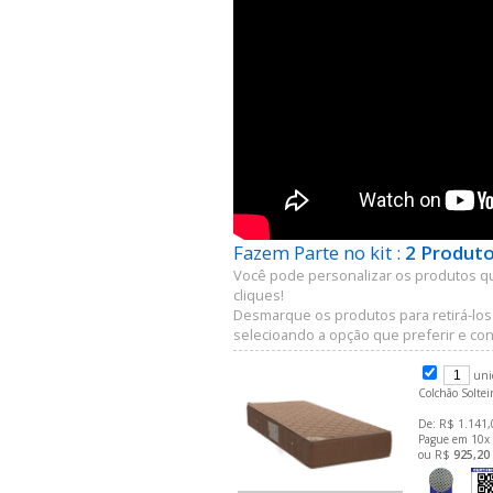
Fazem Parte no kit :
2 Produto
Você pode personalizar os produtos q
cliques!
Desmarque os produtos para retirá-los
selecioando a opção que preferir e conf
uni
Colchão Solte
De: R$ 1.141,
Pague em 10x
ou R$
925,20