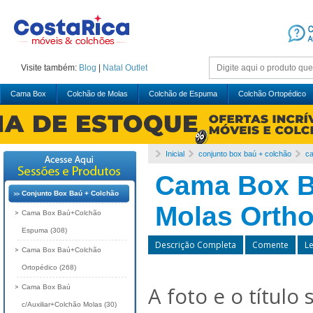
Visite também:
Blog
|
Natal
Outlet
Cama Box
Colchão de Molas
Colchão de Espuma
Colchão Ortopédico
Inicial
conjunto box baú + colchão
c
Cama Box B
Conjunto Box Baú + Colchão
Molas Ortho
Cama Box Baú+Colchão
Espuma (308)
Descrição Completa
Comente
L
Cama Box Baú+Colchão
Ortopédico (268)
A foto e o título
Cama Box Baú
c/Auxiliar+Colchão Molas (30)