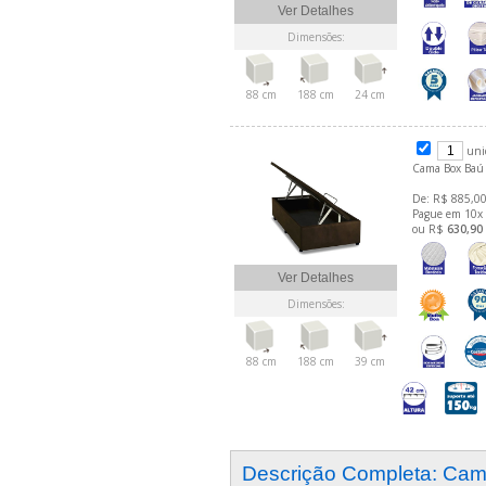
Ver Detalhes
Dimensões:
88 cm
188 cm
24 cm
uni
Cama Box Baú 
De: R$ 885,00
Pague em 10x
ou R$
630,90
Ver Detalhes
Dimensões:
88 cm
188 cm
39 cm
Descrição Completa: Ca