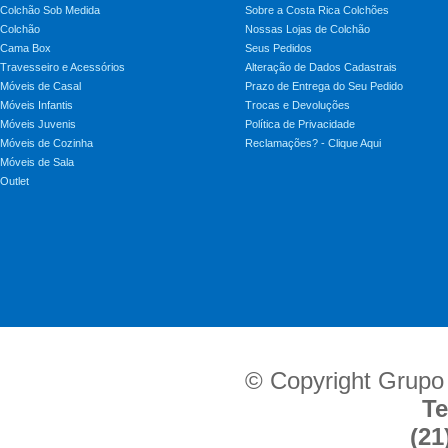
Colchão Sob Medida
Sobre a Costa Rica Colchões
Colchão
Nossas Lojas de Colchão
Cama Box
Seus Pedidos
Travesseiro e Acessórios
Alteração de Dados Cadastrais
Móveis de Casal
Prazo de Entrega do Seu Pedido
Móveis Infantis
Trocas e Devoluções
Móveis Juvenis
Política de Privacidade
Móveis de Cozinha
Reclamações? - Clique Aqui
Móveis de Sala
Outlet
© Copyright Grupo
Te
(21