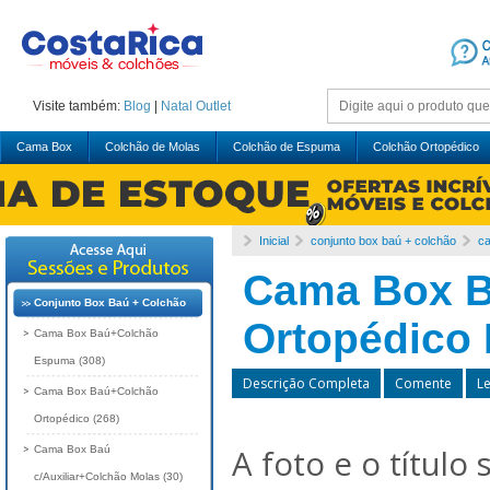
Visite também:
Blog
|
Natal
Outlet
Cama Box
Colchão de Molas
Colchão de Espuma
Colchão Ortopédico
Inicial
conjunto box baú + colchão
ca
Cama Box B
Conjunto Box Baú + Colchão
Ortopédico 
Cama Box Baú+Colchão
Espuma (308)
Descrição Completa
Comente
L
Cama Box Baú+Colchão
Ortopédico (268)
A foto e o título
Cama Box Baú
c/Auxiliar+Colchão Molas (30)