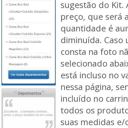
sugestão do Kit. 
Cama Box Baú
c/Auxiliar+Colchão Ortopédico
preço, que será 
(16)
quantidade é au
Cama Box Baú
c/Auxiliar+Colchão Espuma (15)
diminuída. Caso
Cama Box Baú+Colchão
consta na foto nã
Magnético (12)
Cama Box Baú+Colchão c/Vibro
selecionado abai
Massagem (6)
está incluso no 
nessa página, se
incluído no carri
todos os produto
Excelente , o tamanho certinho ,
amei, o preço também foi em conta
suas medidas e/o