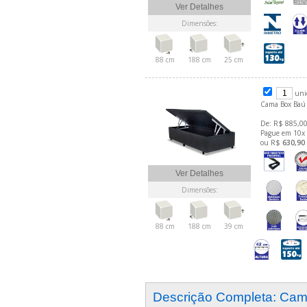
Ver Detalhes
Dimensões:
88 cm
188 cm
25 cm
uni
Cama Box Baú 
De: R$ 885,00
Pague em 10x
ou R$
630,90
Ver Detalhes
Dimensões:
88 cm
188 cm
39 cm
Descrição Completa: Ca