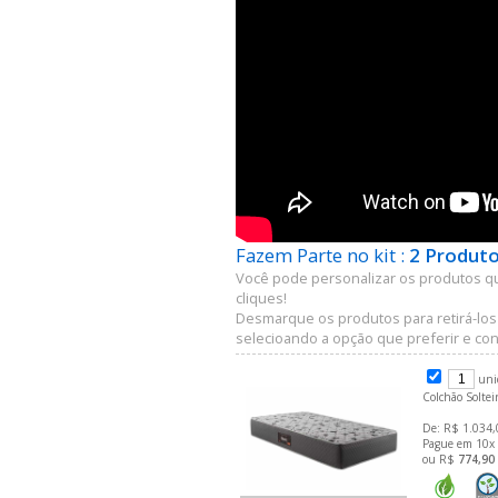
Fazem Parte no kit :
2 Produto
Você pode personalizar os produtos q
cliques!
Desmarque os produtos para retirá-los
selecioando a opção que preferir e conf
uni
Colchão Solte
De: R$ 1.034,
Pague em 10x
ou R$
774,90