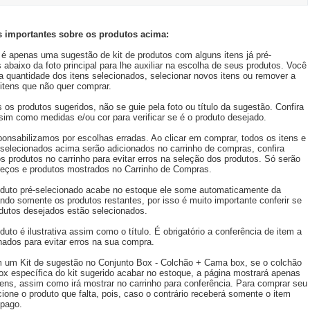
 importantes sobre os produtos acima:
é apenas uma sugestão de kit de produtos com alguns itens já pré-
 abaixo da foto principal para lhe auxiliar na escolha de seus produtos. Você
 a quantidade dos itens selecionados, selecionar novos itens ou remover a
itens que não quer comprar.
s os produtos sugeridos, não se guie pela foto ou título da sugestão. Confira
im como medidas e/ou cor para verificar se é o produto desejado.
onsabilizamos por escolhas erradas. Ao clicar em comprar, todos os itens e
selecionados acima serão adicionados no carrinho de compras, confira
 produtos no carrinho para evitar erros na seleção dos produtos. Só serão
reços e produtos mostrados no Carrinho de Compras.
duto pré-selecionado acabe no estoque ele some automaticamente da
ando somente os produtos restantes, por isso é muito importante conferir se
dutos desejados estão selecionados.
duto é ilustrativa assim como o título. É obrigatório a conferência de item a
nados para evitar erros na sua compra.
 um Kit de sugestão no Conjunto Box - Colchão + Cama box, se o colchão
x específica do kit sugerido acabar no estoque, a página mostrará apenas
tens, assim como irá mostrar no carrinho para conferência. Para comprar seu
cione o produto que falta, pois, caso o contrário receberá somente o item
 pago.