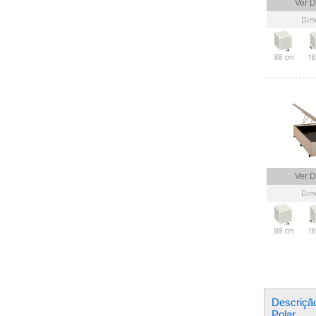
Ver D
Dime
88 cm
18
Ver D
Dime
88 cm
18
Descriçã
Polar