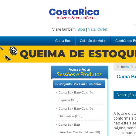
Visite também:
Blog
|
Natal
Outlet
Cama Box
Colchão de Molas
Colchão de 
Inicial
Cama Bo
Conjunto Box Baú + Colchão
Cama Box Baú+Colchão
Descrição
Espuma (308)
Cama Box Baú+Colchão
A foto e o t
Ortopédico (268)
conforme a 
não esteja s
Cama Box Baú
página, send
selecionados
c/Auxiliar+Colchão Molas (30)