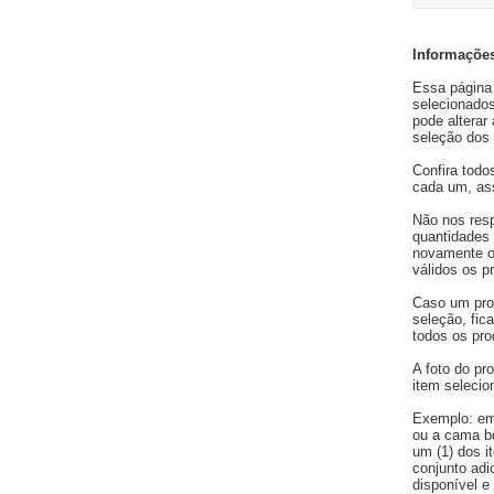
Informações
Essa página 
selecionados
pode alterar
seleção dos 
Confira todo
cada um, ass
Não nos resp
quantidades 
novamente os
válidos os p
Caso um pro
seleção, fic
todos os pro
A foto do pro
item selecio
Exemplo: em
ou a cama bo
um (1) dos i
conjunto adi
disponível e