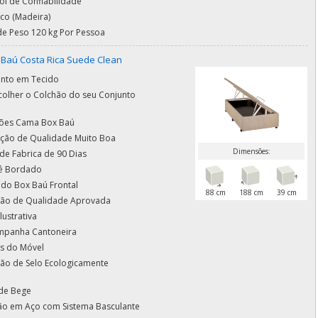
ol de Confiabilidade
co (Madeira)
de Peso 120 kg Por Pessoa
Baú Costa Rica Suede Clean
nto em Tecido
olher o Colchão do seu Conjunto
ões Cama Box Baú
cação de Qualidade Muito Boa
Dimensões:
de Fabrica de 90 Dias
ê Bordado
 do Box Baú Frontal
88 cm
188 cm
39 cm
ação de Qualidade Aprovada
lustrativa
mpanha Cantoneira
s do Móvel
ção de Selo Ecologicamente
de Bege
ção em Aço com Sistema Basculante