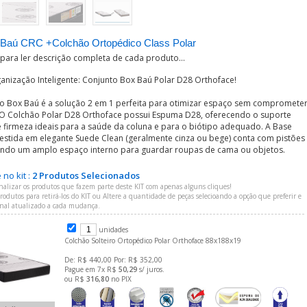
Baú CRC +Colchão Ortopédico Class Polar
 para ler descrição completa de cada produto...
anização Inteligente: Conjunto Box Baú Polar D28 Orthoface!
to Box Baú é a solução 2 em 1 perfeita para otimizar espaço sem compromete
 O Colchão Polar D28 Orthoface possui Espuma D28, oferecendo o suporte
 firmeza ideais para a saúde da coluna e para o biótipo adequado. A Base
estida em elegante Suede Clean (geralmente cinza ou bege) conta com pistões
rando um amplo espaço interno para guardar roupas de cama ou objetos.
no kit :
2 Produtos Selecionados
nalizar os produtos que fazem parte deste KIT com apenas alguns cliques!
odutos para retirá-los do KIT ou Altere a quantidade de peças selecioando a opção que preferir e
final atualizado a cada mudança.
unidades
Colchão Solteiro Ortopédico Polar Orthoface 88x188x19
De: R$ 440,00 Por: R$ 352,00
Pague em 7x R$
50,29
s/ juros.
ou R$
316,80
no PIX