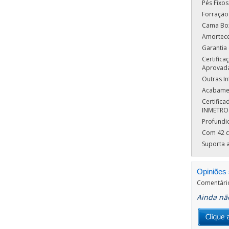
Pés Fixos
Forração
Cama Box
Amortece
Garantia
Certific
Aprovad
Outras I
Acabamen
Certific
INMETRO
Profundi
Com 42 c
Suporta a
Opiniões 
Comentári
Ainda não