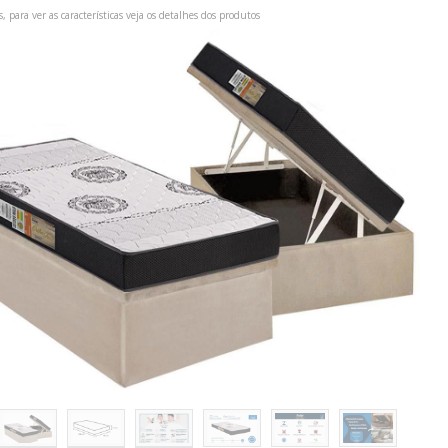
s, para ver as características veja os detalhes dos produtos