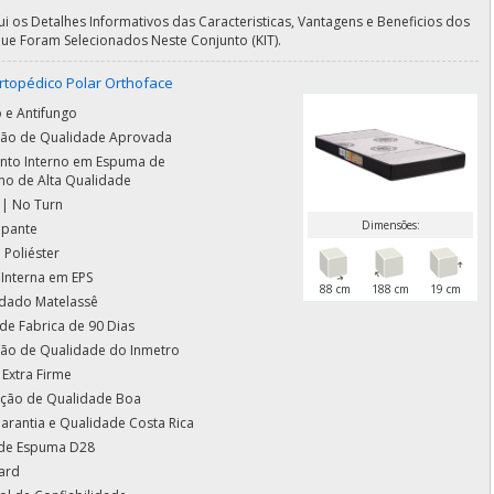
ui os Detalhes Informativos das Caracteristicas, Vantagens e Beneficios dos
ue Foram Selecionados Neste Conjunto (KIT).
rtopédico Polar Orthoface
 e Antifungo
ação de Qualidade Aprovada
nto Interno em Espuma de
ano de Alta Qualidade
 | No Turn
Dimensões:
apante
 Poliéster
 Interna em EPS
88 cm
188 cm
19 cm
dado Matelassê
de Fabrica de 90 Dias
ação de Qualidade do Inmetro
 Extra Firme
cação de Qualidade Boa
arantia e Qualidade Costa Rica
de Espuma D28
ard