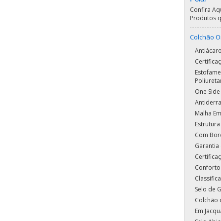
Confira Aq
Produtos q
Colchão O
Antiácaro
Certific
Estofame
Poliuret
One Side
Antiderr
Malha Em
Estrutura
Com Bor
Garantia 
Certific
Conforto
Classifi
Selo de G
Colchão 
Em Jacqu