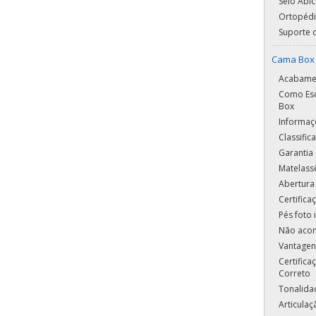
Selo Abic
Ortopédi
Suporte 
Cama Box 
Acabame
Como Esc
Box
Informaç
Classifi
Garantia 
Matelass
Abertura
Certific
Pés foto i
Não aco
Vantagen
Certifica
Correto
Tonalida
Articula