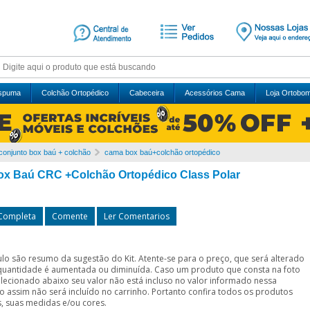
Espuma
Colchão Ortopédico
Cabeceira
Acessórios Cama
Loja Ortobo
conjunto box baú + colchão
cama box baú+colchão ortopédico
x Baú CRC +Colchão Ortopédico Class Polar
 Completa
Comente
Ler Comentarios
ítulo são resumo da sugestão do Kit. Atente-se para o preço, que será alterado
quantidade é aumentada ou diminuída. Caso um produto que consta na foto
elecionado abaixo seu valor não está incluso no valor informado nessa
o assim não será incluído no carrinho. Portanto confira todos os produtos
, suas medidas e/ou cores.