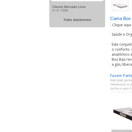
Cliente Mercado Livre
4 / 8 / 2026
Cama Box 
Todos depoimentos
-
Clique aqui
Saúde e Org
Este conjun
o conforto.
anatômico e
Box Baú rev
a gás, libe
Fazem Parte 
Você pode perso
Desmarque os pr
confira o valor 