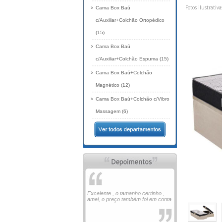
Fotos ilustrativa
Cama Box Baú
c/Auxiliar+Colchão Ortopédico
(15)
Cama Box Baú
c/Auxiliar+Colchão Espuma (15)
Cama Box Baú+Colchão
Magnético (12)
Cama Box Baú+Colchão c/Vibro
Massagem (6)
Excelente , o tamanho certinho ,
amei, o preço também foi em conta