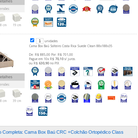
etalhes
nsões:
8 cm
19 cm
unidades
Cama Box Baú Solteiro Costa Rica Suede Clean 88x188x35
De: R$ 885,00 Por: R$ 701,00
Pague em 10x R$
70,10
s/ juros.
ou R$
630,90
no PIX
etalhes
nsões:
8 cm
39 cm
o Completa: Cama Box Baú CRC +Colchão Ortopédico Class