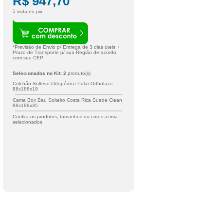
R$ 947,70
à vista no pix
*Previsão de Envio p/ Entrega de
3
dias úteis +
Prazo de Transporte p/ sua Região de acordo
com seu CEP
Selecionados no Kit:
2
produto(s)
Colchão Solteiro Ortopédico Polar Orthoface
88x188x19
Cama Box Baú Solteiro Costa Rica Suede Clean
88x188x35
Confira os produtos, tamanhos ou cores acima
selecionados