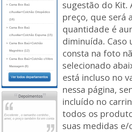
sugestão do Kit. 
Cama Box Baú
c/Auxiliar+Colchão Ortopédico
preço, que será 
(16)
quantidade é au
Cama Box Baú
c/Auxiliar+Colchão Espuma (15)
diminuída. Caso
Cama Box Baú+Colchão
consta na foto nã
Magnético (12)
Cama Box Baú+Colchão c/Vibro
selecionado abai
Massagem (6)
está incluso no 
nessa página, se
incluído no carri
todos os produto
Excelente , o tamanho certinho ,
amei, o preço também foi em conta
suas medidas e/o