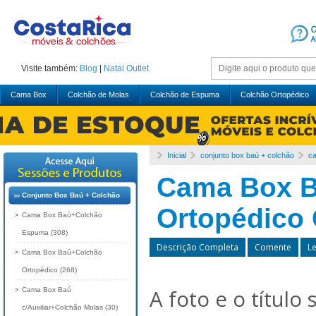
Visite também:
Blog
|
Natal
Outlet
Cama Box
Colchão de Molas
Colchão de Espuma
Colchão Ortopédico
Inicial
conjunto box baú + colchão
ca
Cama Box B
Conjunto Box Baú + Colchão
Ortopédico 
Cama Box Baú+Colchão
Espuma (308)
Descrição Completa
Comente
L
Cama Box Baú+Colchão
Ortopédico (268)
A foto e o título
Cama Box Baú
c/Auxiliar+Colchão Molas (30)