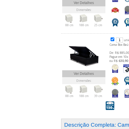
Ver Detalhes
Dimensões:
88 cm
188 cm
25 cm
uni
Cama Box Baú 
De: R$ 885,00
Pague em 10x
ou R$
630,90
Ver Detalhes
Dimensões:
88 cm
188 cm
39 cm
Descrição Completa: Ca