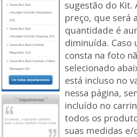
sugestão do Kit. 
Cama Box Baú
c/Auxiliar+Colchão Ortopédico
preço, que será 
(15)
quantidade é au
Cama Box Baú
c/Auxiliar+Colchão Espuma (15)
diminuída. Caso
Cama Box Baú+Colchão
consta na foto nã
Magnético (12)
Cama Box Baú+Colchão c/Vibro
selecionado abai
Massagem (6)
está incluso no 
nessa página, se
incluído no carri
todos os produto
Excelente , o tamanho certinho ,
amei, o preço também foi em conta
suas medidas e/o