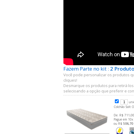
Fazem Parte no kit :
2 Produto
Você pode personalizar os produtos q
cliques!
Desmarque os produtos para retirá-los
selecioando a opção que preferir e conf
uni
Colchão Solt 
De: R$ 711,00
Pague em 10x
ou R$
506,70