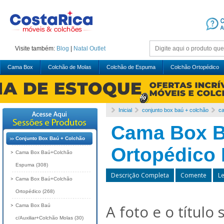
Visite também:
Blog
|
Natal
Outlet
Cama Box
Colchão de Molas
Colchão de Espuma
Colchão Ortopédico
Inicial
conjunto box baú + colchão
ca
Cama Box B
Conjunto Box Baú + Colchão
Ortopédico
Cama Box Baú+Colchão
Espuma (308)
Descrição Completa
Comente
L
Cama Box Baú+Colchão
Ortopédico (268)
A foto e o título
Cama Box Baú
c/Auxiliar+Colchão Molas (30)