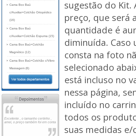
sugestão do Kit. 
Cama Box Baú
c/Auxiliar+Colchão Ortopédico
preço, que será 
(16)
quantidade é au
Cama Box Baú
c/Auxiliar+Colchão Espuma (15)
diminuída. Caso
Cama Box Baú+Colchão
consta na foto nã
Magnético (12)
Cama Box Baú+Colchão c/Vibro
selecionado abai
Massagem (6)
está incluso no 
nessa página, se
incluído no carri
todos os produto
Excelente , o tamanho certinho ,
amei, o preço também foi em conta
suas medidas e/o