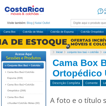
Visite também:
Blog
|
Natal
Outlet
Cama Box
Colchão de Molas
Colchão de Espuma
Colchão Ortopédico
Inicial
conjunto box baú + colchão
ca
Cama Box B
Conjunto Box Baú + Colchão
Ortopédico 
Cama Box Baú+Colchão
Espuma (308)
Descrição Completa
Comente
L
Cama Box Baú+Colchão
Ortopédico (268)
A foto e o título
Cama Box Baú
c/Auxiliar+Colchão Molas (30)