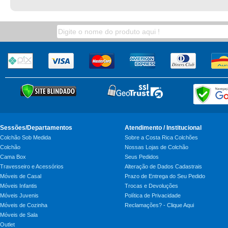
Sessões/Departamentos
Atendimento / Institucional
Colchão Sob Medida
Sobre a Costa Rica Colchões
Colchão
Nossas Lojas de Colchão
Cama Box
Seus Pedidos
Travesseiro e Acessórios
Alteração de Dados Cadastrais
Móveis de Casal
Prazo de Entrega do Seu Pedido
Móveis Infantis
Trocas e Devoluções
Móveis Juvenis
Política de Privacidade
Móveis de Cozinha
Reclamações? - Clique Aqui
Móveis de Sala
Outlet