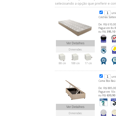
selecioando a opção que preferir e conf
uni
Colchão Soltei
De: R$ 610,00
Pague em 8x 
ou R$
395,10
Ver Detalhes
Dimensões:
88 cm
188 cm
17 cm
uni
Cama Box Baú 
De: R$ 885,00
Pague em 10x
ou R$
630,90
Ver Detalhes
Dimensões: