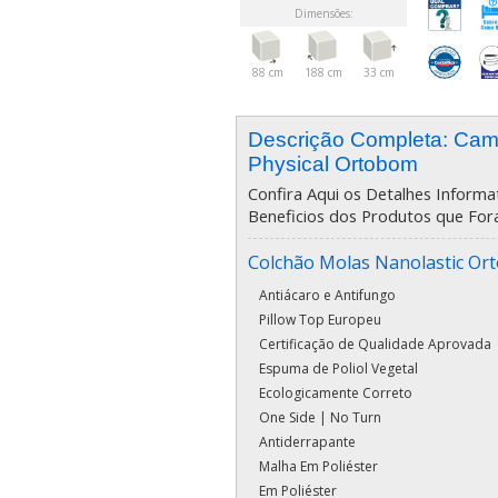
Dimensões:
88 cm
188 cm
33 cm
Descrição Completa: Ca
Physical Ortobom
Confira Aqui os Detalhes Informat
Beneficios dos Produtos que For
Colchão Molas Nanolastic Or
Antiácaro e Antifungo
Pillow Top Europeu
Certificação de Qualidade Aprovada
Espuma de Poliol Vegetal
Ecologicamente Correto
One Side | No Turn
Antiderrapante
Malha Em Poliéster
Em Poliéster