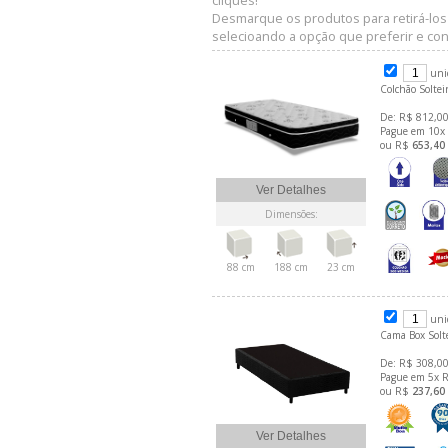
cliques!
Desmarque os produtos para retirá-los
selecioando a opção que preferir e conf
uni
Colchão Solte
De: R$ 812,00
Pague em 10x
ou R$
653,40
Ver Detalhes
Dimensões:
88 cm
188 cm
23 cm
uni
Cama Box Solt
De: R$ 308,00
Pague em 5x 
ou R$
237,60
Ver Detalhes