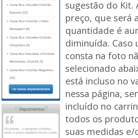
sugestão do Kit. 
Cama Box c/Auxiliar+Colchão
Espuma (15)
preço, que será 
Cama Box+Colchão c/Vibro
quantidade é au
Massagem (8)
Cama Box c/Auxiliar+Colchão
diminuída. Caso
Ortopédico (6)
consta na foto nã
Cama Box Articulada c/Controle
Motorizada c/Colchã (3)
selecionado abai
Cama Box+Colchão Magnético
está incluso no 
(10)
nessa página, se
incluído no carri
todos os produto
suas medidas e/o
Excelente , o tamanho certinho ,
amei, o preço também foi em conta