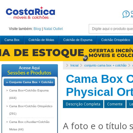
Visite também:
Blog
|
Natal
Outlet
Cama Box
Colchão de Molas
Colchão de Espuma
Colchão Ortopédico
Inicial
conjunto cama box + colchão
Cama Box C
Conjunto Cama Box + Colchão
Physical O
Cama Box+Colchão Espuma
(444)
Descrição Completa
Comente
L
Cama Box+Colchão Ortopédico
(291)
A foto e o título
Cama Box c/Auxiliar+Colchão
Molas (44)