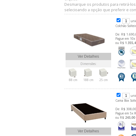
Desmarque os produtos para retirá-los
selecioando a opção que preferir e conf
uni
Colchão Soltei
De: R$ 1.690,
Pague em 10x
ou R$
1.355,
Ver Detalhes
Dimensões:
88 cm
188 cm
25 cm
uni
Cama Box Solt
De: R$ 308,00
Pague em 5x 
ou R$
243,00
Ver Detalhes