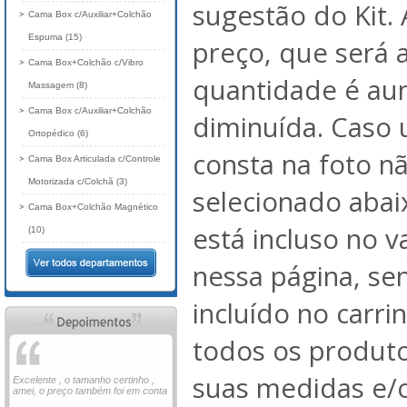
sugestão do Kit. 
Cama Box c/Auxiliar+Colchão
Espuma (15)
preço, que será 
Cama Box+Colchão c/Vibro
quantidade é au
Massagem (8)
Cama Box c/Auxiliar+Colchão
diminuída. Caso
Ortopédico (6)
consta na foto nã
Cama Box Articulada c/Controle
Motorizada c/Colchã (3)
selecionado abai
Cama Box+Colchão Magnético
está incluso no 
(10)
nessa página, se
incluído no carri
todos os produto
suas medidas e/o
Excelente , o tamanho certinho ,
amei, o preço também foi em conta