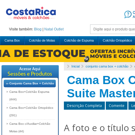
Visite também:
Blog
|
Natal
Outlet
Cama Box
Colchão de Molas
Colchão de Espuma
Colchão Ortopédico
Inicial
conjunto cama box + colchão
Cama Box C
Conjunto Cama Box + Colchão
Suite Maste
Cama Box+Colchão Espuma
(444)
Descrição Completa
Comente
L
Cama Box+Colchão Ortopédico
(291)
A foto e o título
Cama Box c/Auxiliar+Colchão
Molas (44)