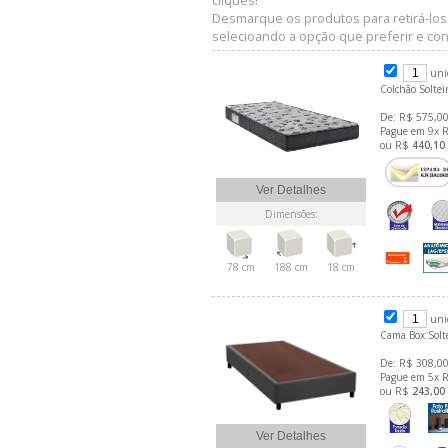
cliques!
Desmarque os produtos para retirá-los
selecioando a opção que preferir e conf
uni
Colchão Solte
De: R$ 575,00
Pague em 9x 
ou R$
440,10
Ver Detalhes
Dimensões:
78 cm
188 cm
18 cm
uni
Cama Box Solt
De: R$ 308,00
Pague em 5x 
ou R$
243,00
Ver Detalhes