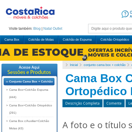
Visite também:
Blog
|
Natal
Outlet
Cama Box
Colchão de Molas
Colchão de Espuma
Colchão Ortopédico
Inicial
conjunto cama box + colchão
Cama Box 
Conjunto Cama Box + Colchão
Ortopédico
Cama Box+Colchão Espuma
(444)
Descrição Completa
Comente
L
Cama Box+Colchão Ortopédico
(291)
A foto e o título
Cama Box c/Auxiliar+Colchão
Molas (43)