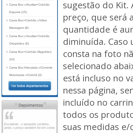
sugestão do Kit. 
Cama Box c/Auxiliar+Colchão
Espuma (15)
preço, que será 
Cama Box+Colchão c/Vibro
quantidade é au
Massagem (8)
Cama Box c/Auxiliar+Colchão
diminuída. Caso
Ortopédico (6)
consta na foto nã
Cama Box+Colchão Magnético
(10)
selecionado abai
Cama Box Articulada c/Controle
está incluso no 
Motorizada c/Colchã (3)
nessa página, se
incluído no carri
todos os produto
suas medidas e/o
Excelente , o tamanho certinho ,
amei, o preço também foi em conta