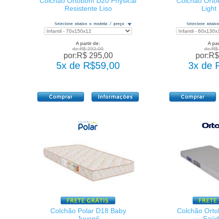
Colchão Ortobom D20 Physical
Colchão Ort
Resistente Liso
Light
A partir de:
A par
de:R$ 292,00
de:R$
por:R$ 295,00
por:R$
5x de R$59,00
3x de 
Colchão Polar D18 Baby
Colchão Orto
Juvenil
Saúd