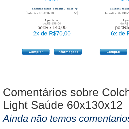
A partir de:
A par
de:R$ 158,00
de:R$
por:R$ 140,00
por:R$
2x de R$70,00
6x de 
Comentários sobre
Colch
Light Saúde 60x130x12
Ainda não temos comentarios