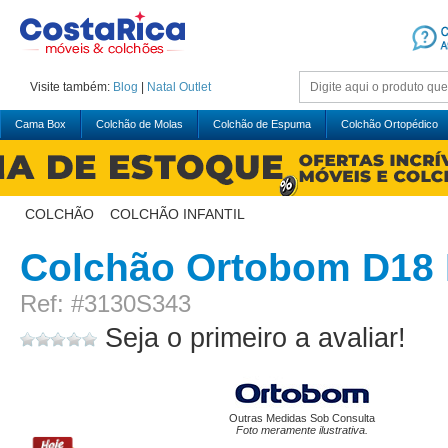
Visite também:
Blog
|
Natal
Outlet
Cama Box
Colchão de Molas
Colchão de Espuma
Colchão Ortopédico
COLCHÃO
>
COLCHÃO INFANTIL
Colchão Ortobom D18 
Ref: #3130S343
Seja o primeiro a avaliar!
Outras Medidas Sob Consulta
Foto meramente ilustrativa.