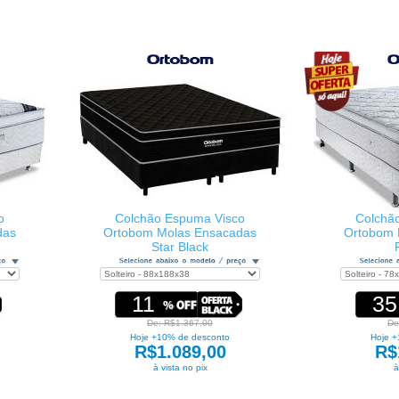
o
Colchão Espuma Visco
Colchã
das
Ortobom Molas Ensacadas
Ortobom 
Star Black
11
35
De: R$1.367,00
De
Hoje +10% de desconto
Hoje +
R$1.089,00
R$
à vista no pix
à