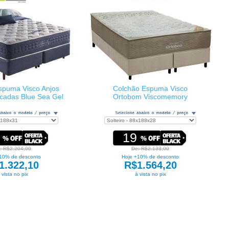
spuma Visco Anjos
Colchão Espuma Visco
cadas Blue Sea Gel
Ortobom Viscomemory
19
: R$2.204,00
De: R$2.133,00
10% de desconto
Hoje +10% de desconto
1.322,10
R$1.564,20
 vista no pix
à vista no pix