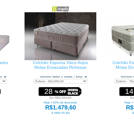
stor
Colchão Espuma Visco Anjos
Colchão Es
Molas Ensacadas Richesse
Molas E
28
14
De: R$2.294,00
De
Hoje +10% de desconto
Hoje +
R$1.479,60
R$
à vista no pix
à