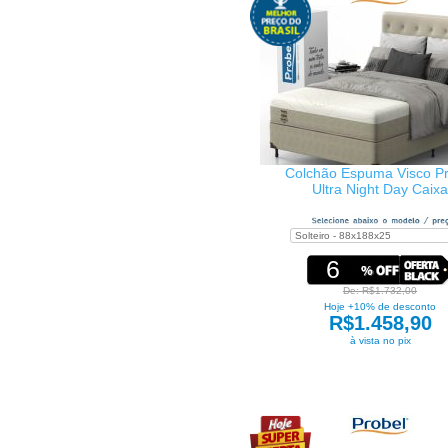
Colchão Espuma Visco Pr
Ultra Night Day Caixa
6
De: R$1.732,00
Hoje +10% de desconto
R$1.458,90
à vista no pix