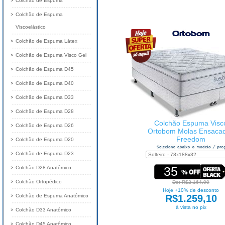
Colchão de Espuma
Colchão de Espuma
Viscoelástico
Colchão de Espuma Látex
Colchão de Espuma Visco Gel
Colchão de Espuma D45
Colchão de Espuma D40
Colchão de Espuma D33
Colchão de Espuma D28
Colchão Espuma Visc
Colchão de Espuma D26
Ortobom Molas Ensaca
Freedom
Colchão de Espuma D20
Colchão de Espuma D23
35
Colchão D28 Anatômico
Colchão Ortopédico
De: R$2.164,00
Hoje +10% de desconto
Colchão de Espuma Anatômico
R$1.259,10
à vista no pix
Colchão D33 Anatômico
Colchão D45 Anatômico