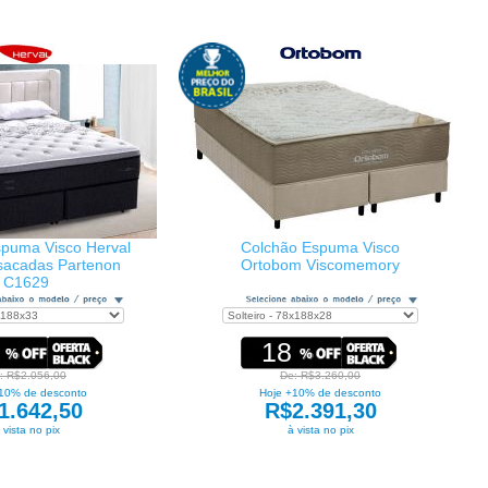
puma Visco Herval
Colchão Espuma Visco
sacadas Partenon
Ortobom Viscomemory
C1629
18
: R$2.056,00
De: R$3.260,00
10% de desconto
Hoje +10% de desconto
1.642,50
R$2.391,30
 vista no pix
à vista no pix