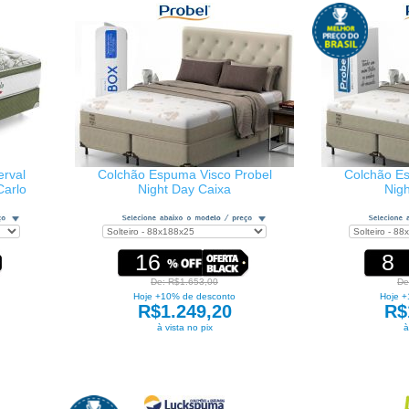
rval
Colchão Espuma Visco Probel
Colchão Es
Carlo
Night Day Caixa
Nig
16
8
De: R$1.653,00
De
Hoje +10% de desconto
Hoje +
R$1.249,20
R$
à vista no pix
à