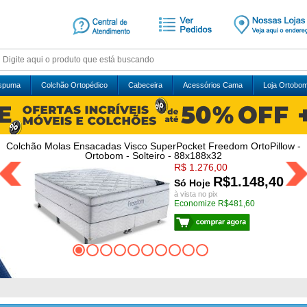
Espuma
Colchão Ortopédico
Cabeceira
Acessórios Cama
Loja Ortobo
Colchão Molas Ensacadas Visco SuperPocket Freedom OrtoPillow -
Ortobom - Solteiro - 88x188x32
R$ 1.276,00
R$1.148,40
Só Hoje
à vista no pix
Economize R$481,60