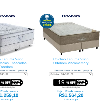
o Espuma Visco
Colchão Espuma Visco
Molas Ensacadas
Ortobom Viscomemory
Freedom
19
: R$2.164,00
De: R$2.133,00
10% de desconto
Hoje +10% de desconto
1.259,10
R$1.564,20
 vista no pix
à vista no pix