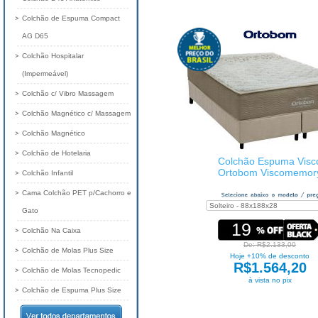
Colchão de Espuma Compact
AG D65
Colchão Hospitalar
(Impermeável)
Colchão c/ Vibro Massagem
Colchão Magnético c/ Massagem
Colchão Magnético
Colchão de Hotelaria
Colchão Espuma Visc
Ortobom Viscomemor
Colchão Infantil
Cama Colchão PET p/Cachorro e
Gato
19
Colchão Na Caixa
De: R$2.133,00
Colchão de Molas Plus Size
Hoje +10% de desconto
R$1.564,20
Colchão de Molas Tecnopedic
à vista no pix
Colchão de Espuma Plus Size