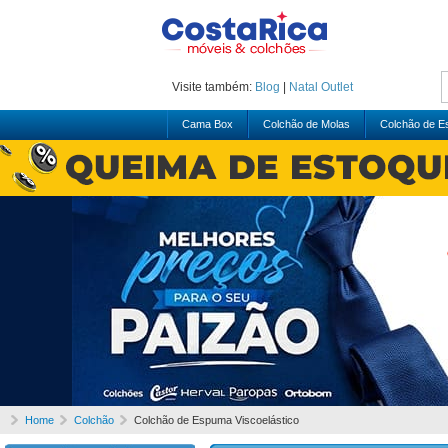
Visite também:
Blog
|
Natal
Outlet
Cama Box
Colchão de Molas
Colchão de 
Home
Colchão
Colchão de Espuma Viscoelástico