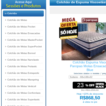
Colchão de Espuma Viscoelás
Colchão
Colchão de Molas
Colchão de Molas Pocket
Colchão de Molas Ensacadas
Colchão de Molas MasterPocket
Colchão de Molas SuperPocket
Colchão de Molas Bonnel
Colchão de Molas Nanolastic
Colchão Espuma Visc
Paropas Molas Ensaca
Colchão de Molas Prolastic
Blue
Colchão de Molas Extrapedic
Colchão de Molas Maxspring
23
Colchão de Molas Verticoil
De: R$1.256,00
Colchão de Molas Conforclass
Hoje +10% de desconto
R$868,50
Colchão de Molas Superlastic
à vista no pix