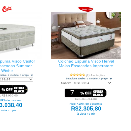
puma Visco Castor
Colchão Espuma Visco Herval
nsacadas Summer
Molas Ensacadas Imperatore
Winter
(2) Avaliações
7
: R$3.905,00
De: R$2.764,00
10% de desconto
3.038,40
Hoje +10% de desconto
R$2.305,80
 vista no pix
à vista no pix