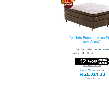
Colchão Espuma Visco Pr
New ViscoGel
42
De: R$1.960,00
Hoje +10% de desconto
R$1.014,30
à vista no pix