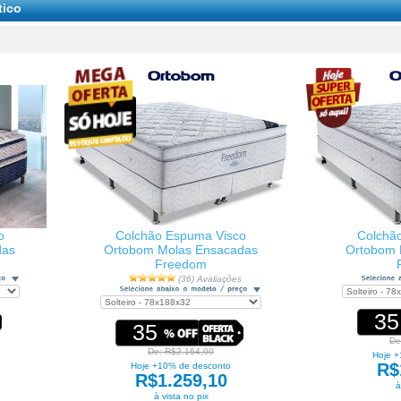
tico
o
Colchão Espuma Visco
Colchã
das
Ortobom Molas Ensacadas
Ortobom 
Freedom
(36) Avaliações
35
35
De
De: R$2.164,00
Hoje +
R$
Hoje +10% de desconto
R$1.259,10
à
à vista no pix