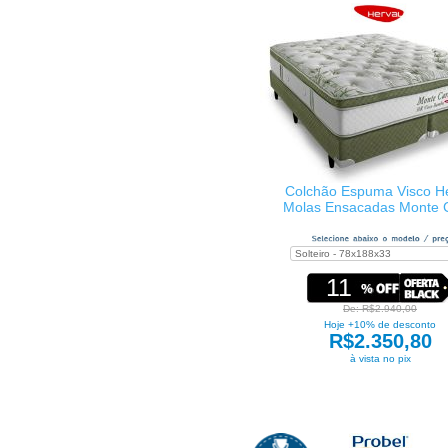
Colchão Espuma Visco He
Molas Ensacadas Monte 
11
De: R$2.940,00
Hoje +10% de desconto
R$2.350,80
à vista no pix