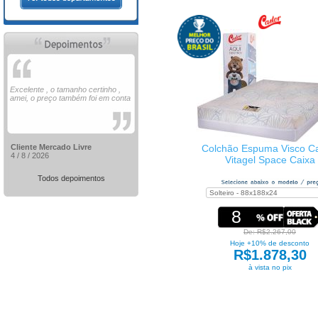
Excelente , o tamanho certinho ,
amei, o preço também foi em conta
Cliente Mercado Livre
Colchão Espuma Visco Ca
4 / 8 / 2026
Vitagel Space Caixa
Todos depoimentos
8
De: R$2.267,00
Hoje +10% de desconto
R$1.878,30
à vista no pix