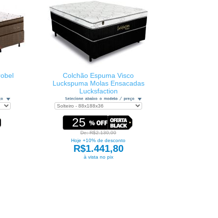
obel
Colchão Espuma Visco
Luckspuma Molas Ensacadas
Lucksfaction
25
De: R$2.130,00
Hoje +10% de desconto
R$1.441,80
à vista no pix