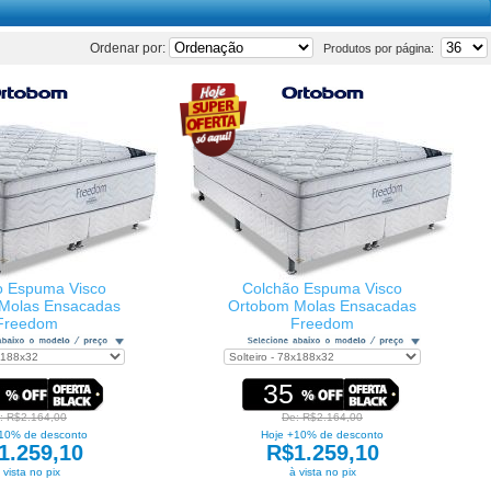
Ordenar por:
Produtos por página:
o Espuma Visco
Colchão Espuma Visco
Molas Ensacadas
Ortobom Molas Ensacadas
Freedom
Freedom
35
: R$2.164,00
De: R$2.164,00
10% de desconto
Hoje +10% de desconto
1.259,10
R$1.259,10
 vista no pix
à vista no pix