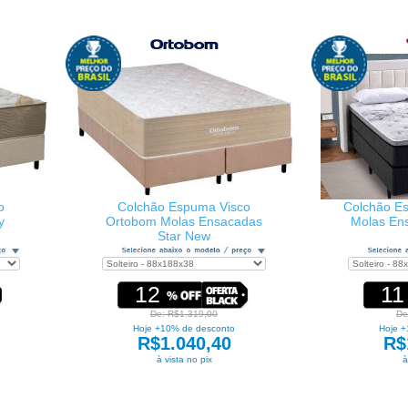
o
Colchão Espuma Visco
Colchão Es
y
Ortobom Molas Ensacadas
Molas En
Star New
12
11
De: R$1.319,00
De
Hoje +10% de desconto
Hoje +
R$1.040,40
R$
à vista no pix
à