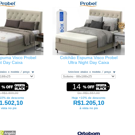
puma Visco Probel
Colchão Espuma Visco Probel
ht Day Caixa
Ultra Night Day Caixa
14
: R$1.809,00
De: R$1.557,00
10% de desconto
Hoje +10% de desconto
1.502,10
R$1.205,10
 vista no pix
à vista no pix