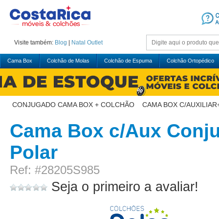
Visite também:
Blog
|
Natal
Outlet
Cama Box
Colchão de Molas
Colchão de Espuma
Colchão Ortopédico
CONJUGADO CAMA BOX + COLCHÃO
>
CAMA BOX C/AUXILIA
Cama Box c/Aux Conj
Polar
Ref: #28205S985
Seja o primeiro a avaliar!