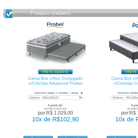
Cama Box c/Aux Conjugado
Cama Box c/
c/Colchão Advanced Probel
c/Colchão C
A partir de:
A par
de:R$ 1.317,00
de:R$ 
por:R$ 1.029,00
por:R$ 
10x de R$102,90
10x de 