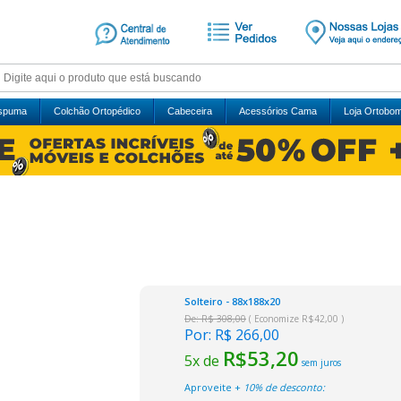
Espuma
Colchão Ortopédico
Cabeceira
Acessórios Cama
Loja Ortobo
Solteiro - 88x188x20
De: R$ 308,00
( Economize R$42,00 )
Por:
R$ 266,00
R$53,20
5x de
sem juros
Aproveite +
10% de desconto: