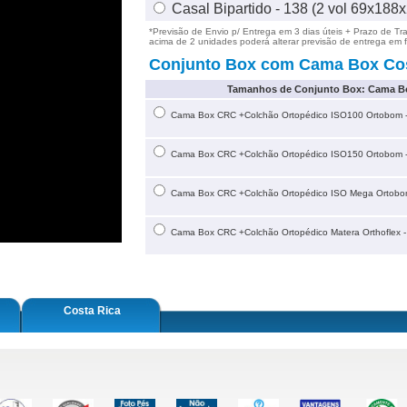
Casal Bipartido - 138 (2 vol 69x188
*Previsão de Envio p/ Entrega em
3
dias úteis + Prazo de Tr
acima de 2 unidades poderá alterar previsão de entrega em 
Conjunto Box com Cama Box Cos
Tamanhos de Conjunto Box: Cama Bo
Cama Box CRC +Colchão Ortopédico ISO100 Ortobom -
Cama Box CRC +Colchão Ortopédico ISO150 Ortobom - 
Cama Box CRC +Colchão Ortopédico ISO Mega Ortobom 
Cama Box CRC +Colchão Ortopédico Matera Orthoflex - 
Costa Rica