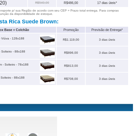
x20)
R$540,00
R$486,00
17 dias úteis*
ansporte p/ sua Região de acordo com seu CEP = Prazo total entrega. Para compras
função da disponibilidade de estoque.
ta Rica Suede Brown:
x Base + Colchão
Promoção
Previsão de Entrega*
 Viúva - 128x188
R$1.119,00
3 dias úteis
Solteiro - 88x188
R$896,00
3 dias úteis
- Solteiro - 78x188
R$813,00
3 dias úteis
Solteiro - 88x188
R$708,00
3 dias úteis