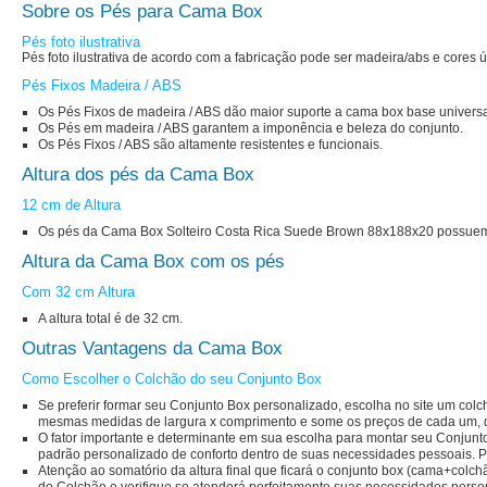
Sobre os Pés para Cama Box
Pés foto ilustrativa
Pés foto ilustrativa de acordo com a fabricação pode ser madeira/abs e cores 
Pés Fixos Madeira / ABS
Os Pés Fixos de madeira / ABS dão maior suporte a cama box base universal
Os Pés em madeira / ABS garantem a imponência e beleza do conjunto.
Os Pés Fixos / ABS são altamente resistentes e funcionais.
Altura dos pés da Cama Box
12 cm de Altura
Os pés da Cama Box Solteiro Costa Rica Suede Brown 88x188x20 possuem 1
Altura da Cama Box com os pés
Com 32 cm Altura
A altura total é de 32 cm.
Outras Vantagens da Cama Box
Como Escolher o Colchão do seu Conjunto Box
Se preferir formar seu Conjunto Box personalizado, escolha no site um c
mesmas medidas de largura x comprimento e some os preços de cada um, q
O fator importante e determinante em sua escolha para montar seu Conjunt
padrão personalizado de conforto dentro de suas necessidades pessoais. 
Atenção ao somatório da altura final que ficará o conjunto box (cama+col