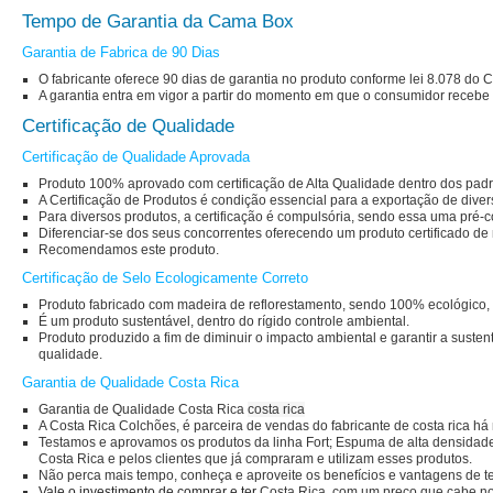
Tempo de Garantia da Cama Box
Garantia de Fabrica de 90 Dias
O fabricante oferece 90 dias de garantia no produto conforme lei 8.078 do
A garantia entra em vigor a partir do momento em que o consumidor recebe 
Certificação de Qualidade
Certificação de Qualidade Aprovada
Produto 100% aprovado com certificação de Alta Qualidade dentro dos pad
A Certificação de Produtos é condição essencial para a exportação de dive
Para diversos produtos, a certificação é compulsória, sendo essa uma pré-c
Diferenciar-se dos seus concorrentes oferecendo um produto certificado de 
Recomendamos este produto.
Certificação de Selo Ecologicamente Correto
Produto fabricado com madeira de reflorestamento, sendo 100% ecológico,
É um produto sustentável, dentro do rígido controle ambiental.
Produto produzido a fim de diminuir o impacto ambiental e garantir a susten
qualidade.
Garantia de Qualidade Costa Rica
Garantia de Qualidade Costa Rica
costa rica
A Costa Rica Colchões, é parceira de vendas do fabricante de
costa rica
há 
Testamos e aprovamos os produtos da linha Fort; Espuma de alta densidade,
Costa Rica e pelos clientes que já compraram e utilizam esses produtos.
Não perca mais tempo, conheça e aproveite os benefícios e vantagens de t
Vale o investimento de comprar e ter
Costa Rica
, com um preço que cabe no