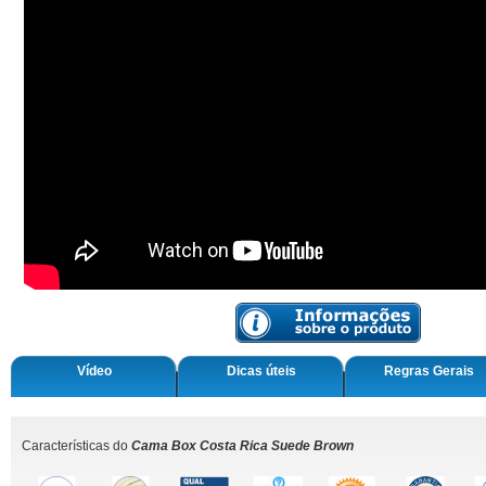
Vídeo
Dicas úteis
Regras Gerais
Características do
Cama Box Costa Rica Suede Brown