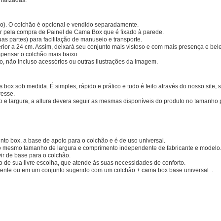
nalizadas.
o). O colchão é opcional e vendido separadamente.
r pela compra de Painel de Cama Box que é fixado à parede.
as partes) para facilitação de manuseio e transporte.
rior a 24 cm. Assim, deixará seu conjunto mais vistoso e com mais presença e bel
ompensar o colchão mais baixo.
o, não incluso acessórios ou outras ilustrações da imagem.
 box sob medida. É simples, rápido e prático e tudo é feito através do nosso site,
resse.
e largura, a altura devera seguir as mesmas disponíveis do produto no tamanho 
to box, a base de apoio para o colchão e é de uso universal.
o mesmo tamanho de largura e comprimento independente de fabricante e modelo
ir de base para o colchão.
e sua livre escolha, que atende às suas necessidades de conforto.
nte ou em um conjunto sugerido com um colchão + cama box base universal .