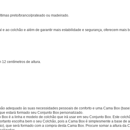
últimas preto/branco/prateado ou madeirado.
 e ao colchão e além de garantir mais estabilidade e segurança, oferecem mais b
2 centímetros de altura.
olchão adequado às suas necessidades pessoais de conforto e uma Cama Box (base
ue estará formado seu Conjunto Box personalizado.
o Box é a linha e modelo de colchão que irá usar em seu Conjunto Box. Este colc
Portanto escolha bem o seu Colchão, pois a Cama Box é simplesmente a base de a
chão), que será formado com a compra desta Cama Box. Procure somar a altura da 