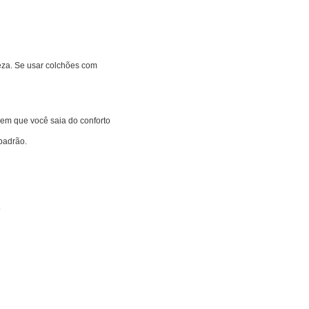
eza. Se usar colchões com
 sem que você saia do conforto
padrão.
.