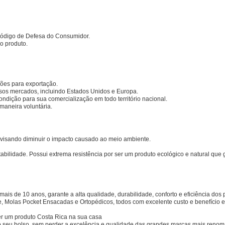
 Código de Defesa do Consumidor.
o produto.
rões para exportação.
rsos mercados, incluindo Estados Unidos e Europa.
ondição para sua comercialização em todo território nacional.
maneira voluntária.
 visando diminuir o impacto causado ao meio ambiente.
tabilidade. Possui extrema resistência por ser um produto ecológico e natural que 
mais de 10 anos, garante a alta qualidade, durabilidade, conforto e eficiência dos
 Molas Pocket Ensacadas e Ortopédicos, todos com excelente custo e benefício e 
er um produto
Costa Rica
na sua casa
 seu bolso, sem perder a excelência e qualidade das grandes marcas mais reno