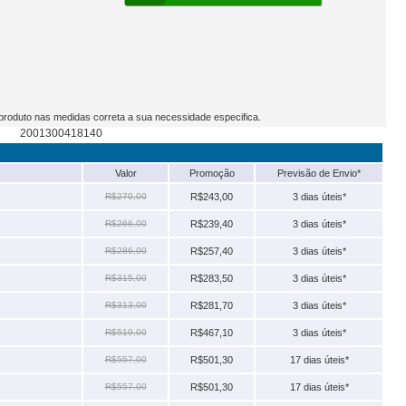
produto nas medidas correta a sua necessidade especifica.
2001300418140
Valor
Promoção
Previsão de Envio*
R$270,00
R$243,00
3 dias úteis*
R$266,00
R$239,40
3 dias úteis*
R$286,00
R$257,40
3 dias úteis*
R$315,00
R$283,50
3 dias úteis*
R$313,00
R$281,70
3 dias úteis*
R$519,00
R$467,10
3 dias úteis*
R$557,00
R$501,30
17 dias úteis*
R$557,00
R$501,30
17 dias úteis*