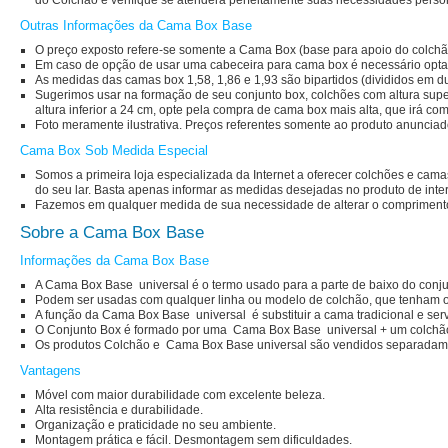
do Colchão e verifique se atenderá perfeitamente suas necessidades perso
Outras Informações da Cama Box Base
O preço exposto refere-se somente a Cama Box (base para apoio do colchã
Em caso de opção de usar uma cabeceira para cama box é necessário opta
As medidas das camas box 1,58, 1,86 e 1,93 são bipartidos (divididos em du
Sugerimos usar na formação de seu conjunto box, colchões com altura supe
altura inferior a 24 cm, opte pela compra de cama box mais alta, que irá c
Foto meramente ilustrativa. Preços referentes somente ao produto anunciad
Cama Box Sob Medida Especial
Somos a primeira loja especializada da Internet a oferecer colchões e camas
do seu lar. Basta apenas informar as medidas desejadas no produto de inte
Fazemos em qualquer medida de sua necessidade de alterar o comprimento 
Sobre a Cama Box Base
Informações da Cama Box Base
A Cama Box Base universal é o termo usado para a parte de baixo do conjun
Podem ser usadas com qualquer linha ou modelo de colchão, que tenham 
A função da Cama Box Base universal é substituir a cama tradicional e serv
O Conjunto Box é formado por uma Cama Box Base universal + um colchão d
Os produtos Colchão e Cama Box Base universal são vendidos separadame
Vantagens
Móvel com maior durabilidade com excelente beleza.
Alta resistência e durabilidade.
Organização e praticidade no seu ambiente.
Montagem prática e fácil. Desmontagem sem dificuldades.