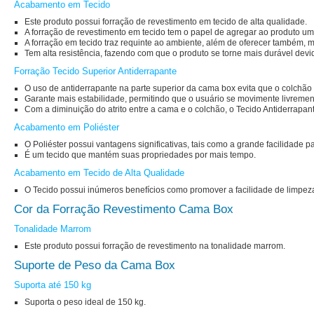
Acabamento em Tecido
Este produto possui forração de revestimento em tecido de alta qualidade.
A forração de revestimento em tecido tem o papel de agregar ao produto u
A forração em tecido traz requinte ao ambiente, além de oferecer também, 
Tem alta resistência, fazendo com que o produto se torne mais durável devid
Forração Tecido Superior Antiderrapante
O uso de antiderrapante na parte superior da cama box evita que o colchão
Garante mais estabilidade, permitindo que o usuário se movimente livrement
Com a diminuição do atrito entre a cama e o colchão, o Tecido Antiderrapan
Acabamento em Poliéster
O Poliéster possui vantagens significativas, tais como a grande facilidade 
É um tecido que mantém suas propriedades por mais tempo.
Acabamento em Tecido de Alta Qualidade
O Tecido possui inúmeros benefícios como promover a facilidade de limpe
Cor da Forração Revestimento Cama Box
Tonalidade Marrom
Este produto possui forração de revestimento na tonalidade marrom.
Suporte de Peso da Cama Box
Suporta até 150 kg
Suporta o peso ideal de 150 kg.