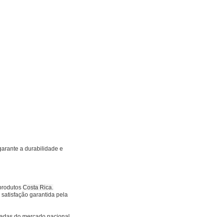
garante a durabilidade e
 produtos
Costa Rica.
satisfação garantida pela
madas do mercado nacional.