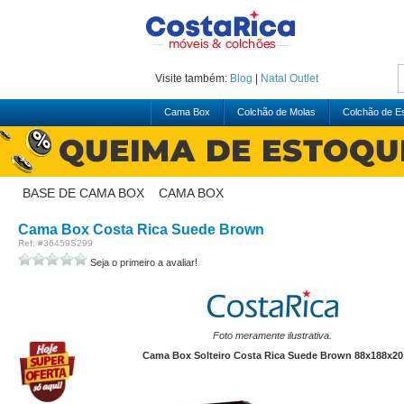
Visite também:
Blog
|
Natal
Outlet
Cama Box
Colchão de Molas
Colchão de 
BASE DE CAMA BOX
>
CAMA BOX
Cama Box Costa Rica Suede Brown
Ref: #36459S299
Seja o primeiro a avaliar!
Foto meramente ilustrativa.
Cama Box Solteiro Costa Rica Suede Brown 88x188x20