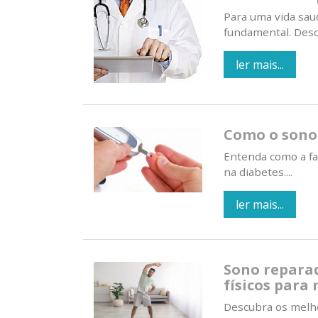
Para uma vida saud
fundamental. Desc
ler mais...
Como o sono 
Entenda como a fa
na diabetes....
ler mais...
Sono reparad
físicos para
Descubra os melho