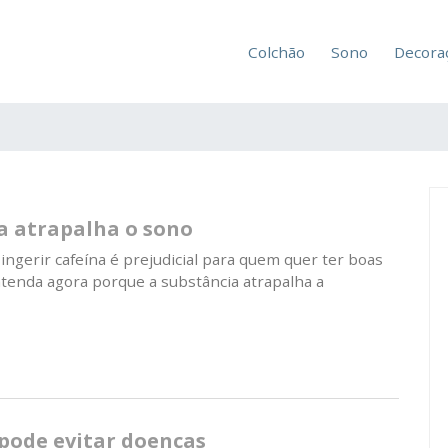
Colchão
Sono
Decora
a atrapalha o sono
ngerir cafeína é prejudicial para quem quer ter boas
ntenda agora porque a substância atrapalha a
pode evitar doenças