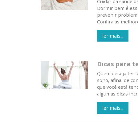
Cuidar da saúde d
Dormir bem é esse
prevenir problema
Confira as melhores
ler mais...
Dicas para t
Quem deseja ter u
sono, afinal de co
que você está ten
algumas dicas incrí
ler mais...