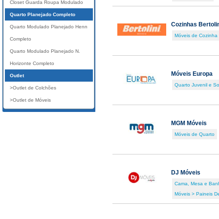
Closet Guarda Roupa Modulado
Quarto Planejado Completo
Cozinhas Bertoli
Quarto Modulado Planejado Henn
Móveis de Cozinha
Completo
Quarto Modulado Planejado N.
Horizonte Completo
Móveis Europa
Outlet
Quarto Juvenil e So
>Outlet de Colchões
>Outlet de Móveis
MGM Móveis
Móveis de Quarto
DJ Móveis
Cama, Mesa e Ban
Móveis > Paineis D