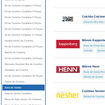
Kit de Cozinha Completa 3 Peças
Kit de Cozinha Completa 4 Peças
Colchão Colcho
Kit de Cozinha Completa 5 Peças
Conjunto Box Baú 
Kit de Cozinha Completa 6 Peças
Kit de Cozinha Completa 13 Peças
kit de Cozinha Completa 17 Peças
Móveis Kappesb
Armário Aéreo de Cozinha
Base de Cama Box
Kit de Cozinha Completa 22 Peças
Colchão
Quarto 
Balcão de Cozinha
Kit de Cozinha Completa 23 Peças
Bancada Gourmet Ilha de Cozinha
Móveis Henn
Paneleiro de Cozinha
Base de Cama Box
Kit de Cozinha Completa 30 Peças
Móveis de Quarto
Painel de Cozinha
Sala de Jantar
Cozinhas Nesher
Sala de Jantar Completa
Móveis de Cozinha
Mesa de Sala Jantar c/4 Cadeiras