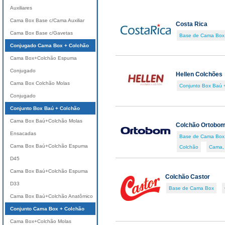
Auxiliares
Cama Box Base c/Cama Auxiliar
Costa Rica
Cama Box Base c/Gavetas
Base de Cama Box
Conjugado Cama Box + Colchão
Cama Box+Colchão Espuma
Conjugado
Hellen Colchões
Cama Box Colchão Molas
Conjunto Box Baú 
Conjugado
Conjunto Box Baú + Colchão
Cama Box Baú+Colchão Molas
Colchão Ortobo
Ensacadas
Base de Cama Box
Cama Box Baú+Colchão Espuma
Colchão
Cama,
D45
Cama Box Baú+Colchão Espuma
Colchão Castor
D33
Base de Cama Box
Cama Box Baú+Colchão Anatômico
Conjunto Cama Box + Colchão
Cama Box+Colchão Molas