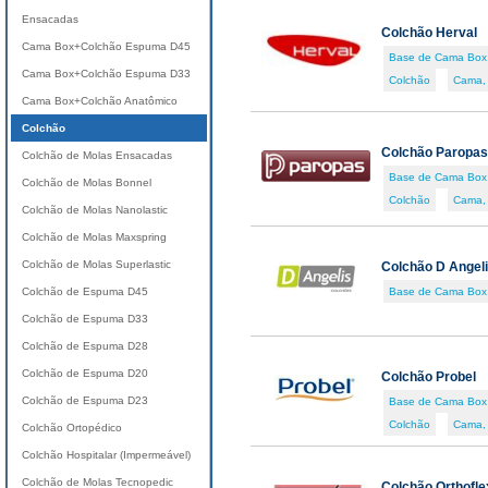
Ensacadas
Colchão Herval
Cama Box+Colchão Espuma D45
Base de Cama Box
Cama Box+Colchão Espuma D33
Colchão
Cama,
Cama Box+Colchão Anatômico
Colchão
Colchão Paropas
Colchão de Molas Ensacadas
Base de Cama Box
Colchão de Molas Bonnel
Colchão
Cama,
Colchão de Molas Nanolastic
Colchão de Molas Maxspring
Colchão de Molas Superlastic
Colchão D Angeli
Colchão de Espuma D45
Base de Cama Box
Colchão de Espuma D33
Colchão de Espuma D28
Colchão de Espuma D20
Colchão Probel
Colchão de Espuma D23
Base de Cama Box
Colchão
Cama,
Colchão Ortopédico
Colchão Hospitalar (Impermeável)
Colchão de Molas Tecnopedic
Colchão Orthofle