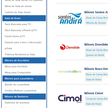
Mesa de Sala Jantar c/6 Cadeiras
Mesa de Sala de Jantar
Móveis Santos A
Cadeira de Sala Jantar
Base de Cama Box
Sala de Estar
Móveis de Quarto
Rack Bancada para TV
Rack Bancada c/Painel p/TV
Painel Home p/TV
Estante para Livros e Decoração
Móveis Demóbile
p/Sala
Base de Cama Box
Poltrona Reclinável p/ Sala
Quarto do Bebê
Móveis de Escritório
Mesa para Escritório
Móveis Novo Hor
Mesa para Computador
Base de Cama Box
Móveis para Lavanderia
Sala de Estar
Balcão de Lavanderia
Armário Multiuso Lavanderia
Móveis Cimol
Móveis de Banheiro
Conjunto Cama Box
Gabinete de banheiro
Sala de Estar