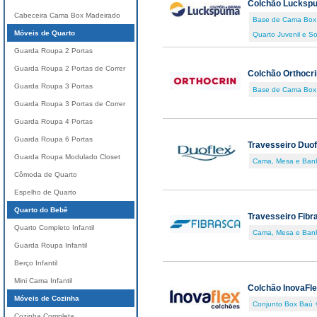
Colchão Lucksp
Cabeceira Cama Box Madeirado
Base de Cama Box
Móveis de Quarto
Quarto Juvenil e So
Guarda Roupa 2 Portas
Guarda Roupa 2 Portas de Correr
Colchão Orthocri
Guarda Roupa 3 Portas
Base de Cama Box
Guarda Roupa 3 Portas de Correr
Guarda Roupa 4 Portas
Guarda Roupa 6 Portas
Travesseiro Duof
Guarda Roupa Modulado Closet
Cama, Mesa e Ban
Cômoda de Quarto
Espelho de Quarto
Quarto do Bebê
Travesseiro Fibr
Quarto Completo Infantil
Cama, Mesa e Ban
Guarda Roupa Infantil
Berço Infantil
Mini Cama Infantil
Colchão InovaFl
Móveis de Cozinha
Conjunto Box Baú 
Cozinha Completa