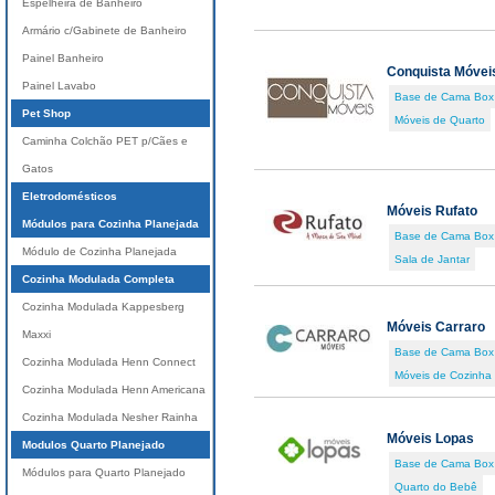
Espelheira de Banheiro
Armário c/Gabinete de Banheiro
Painel Banheiro
Conquista Móvei
Painel Lavabo
Base de Cama Box
Pet Shop
Móveis de Quarto
Caminha Colchão PET p/Cães e
Gatos
Eletrodomésticos
Móveis Rufato
Módulos para Cozinha Planejada
Base de Cama Box
Módulo de Cozinha Planejada
Sala de Jantar
Cozinha Modulada Completa
Cozinha Modulada Kappesberg
Móveis Carraro
Maxxi
Base de Cama Box
Cozinha Modulada Henn Connect
Móveis de Cozinha
Cozinha Modulada Henn Americana
Cozinha Modulada Nesher Rainha
Móveis Lopas
Modulos Quarto Planejado
Base de Cama Box
Módulos para Quarto Planejado
Quarto do Bebê