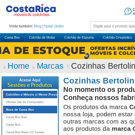
Visite também:
Blog
|
Natal
Outlet
Cama Box
Colchão de Molas
Colchão de Espuma
Colchão Ortopédico
Home
Marcas
Cozinhas Bertolin
Cozinhas Bertolin
No momento os produt
Colchões e Móveis c/ Menor Preço
Conheça nossos fabr
Ofertas Dia do Consumidor
Os produtos da marca
C
Base de Cama Box
nossa loja, podem estar
Cama Box Baú
outras marcas com as qu
Cama Box
aos produtos da
marca C
Cama Box Base c/2 Camas