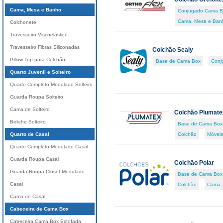
Cama, Mesa e Banho
Conjugado Cama B
Cama, Mesa e Ban
Colchonete
Travesseiro Viscoelástico
Travesseiro Fibras Siliconadas
Colchão Sealy
Pillow Top para Colchão
Base de Cama Box
Conj
Quarto Juvenil e Solteiro
Quarto Completo Modulado Solteiro
Guarda Roupa Solteiro
Cama de Solteiro
Colchão Plumate
Beliche Solteiro
Base de Cama Box
Quarto de Casal
Colchão
Móveis
Quarto Completo Modulado Casal
Guarda Roupa Casal
Colchão Polar
Guarda Roupa Closet Modulado
Base de Cama Box
Casal
Colchão
Cama,
Cama de Casal
Cabeceira de Cama Box
Cabeceira Cama Box Estofada