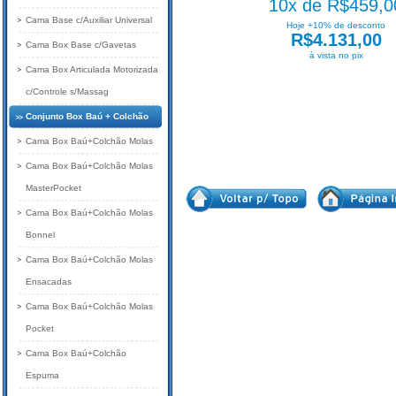
10x de R$459,0
Cama Base c/Auxiliar Universal
Hoje +10% de desconto
R$4.131,00
Cama Box Base c/Gavetas
à vista no pix
Cama Box Articulada Motorizada
c/Controle s/Massag
Conjunto Box Baú + Colchão
Cama Box Baú+Colchão Molas
Cama Box Baú+Colchão Molas
MasterPocket
Cama Box Baú+Colchão Molas
Bonnel
Cama Box Baú+Colchão Molas
Ensacadas
Cama Box Baú+Colchão Molas
Pocket
Cama Box Baú+Colchão
Espuma