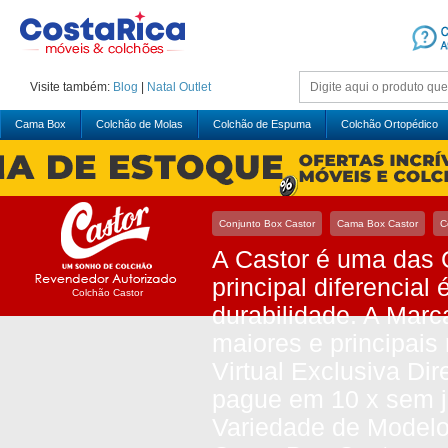
Visite também:
Blog
|
Natal
Outlet
Cama Box
Colchão de Molas
Colchão de Espuma
Colchão Ortopédico
Conjunto Box Castor
Cama Box Castor
C
A Castor é uma das 
principal diferencia
Colchão Castor
durabilidade. A Marc
maiores e principai
Virtual Exclusiva Di
pague em 10 x sem j
Variedade de Modelo