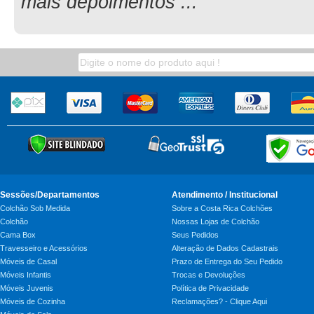
mais depoimentos ...
Sessões/Departamentos
Atendimento / Institucional
Colchão Sob Medida
Sobre a Costa Rica Colchões
Colchão
Nossas Lojas de Colchão
Cama Box
Seus Pedidos
Travesseiro e Acessórios
Alteração de Dados Cadastrais
Móveis de Casal
Prazo de Entrega do Seu Pedido
Móveis Infantis
Trocas e Devoluções
Móveis Juvenis
Política de Privacidade
Móveis de Cozinha
Reclamações? - Clique Aqui