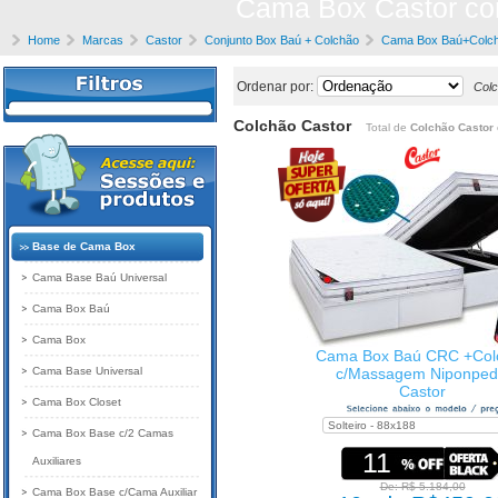
Cama Box Castor com
Home
Marcas
Castor
Conjunto Box Baú + Colchão
Cama Box Baú+Colch
Ordenar por:
Colc
Colchão Castor
Total de
Colchão Castor
Base de Cama Box
Cama Base Baú Universal
Cama Box Baú
Cama Box
Cama Box Baú CRC +Col
Cama Base Universal
c/Massagem Niponped
Castor
Cama Box Closet
Cama Box Base c/2 Camas
11
Auxiliares
De: R$ 5.184,00
Cama Box Base c/Cama Auxiliar