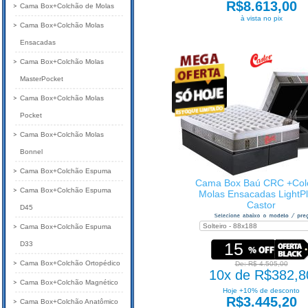
R$8.613,00
Cama Box+Colchão de Molas
à vista no pix
Cama Box+Colchão Molas
Ensacadas
Cama Box+Colchão Molas
MasterPocket
Cama Box+Colchão Molas
Pocket
Cama Box+Colchão Molas
Bonnel
Cama Box+Colchão Espuma
Cama Box Baú CRC +Col
Cama Box+Colchão Espuma
Molas Ensacadas LightP
Castor
D45
Cama Box+Colchão Espuma
15
D33
Cama Box+Colchão Ortopédico
De: R$ 4.505,00
10x de R$382,8
Cama Box+Colchão Magnético
Hoje +10% de desconto
R$3.445,20
Cama Box+Colchão Anatômico