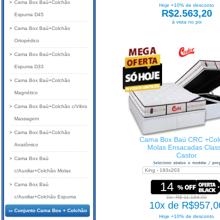
Cama Box Baú+Colchão
Hoje +10% de desconto
R$2.563,20
Espuma D45
à vista no pix
Cama Box Baú+Colchão
Ortopédico
Cama Box Baú+Colchão
Espuma D33
Cama Box Baú+Colchão
Magnético
Cama Box Baú+Colchão c/Vibro
Massagem
Cama Box Baú+Colchão
Cama Box Baú CRC +Col
Anatômico
Molas Ensacadas Class
Castor
Cama Box Baú
c/Auxiliar+Colchão Molas
14
Cama Box Baú
c/Auxiliar+Colchão Espuma
De: R$ 11.184,00
10x de R$957,0
Conjunto Cama Box + Colchão
Hoje +10% de desconto