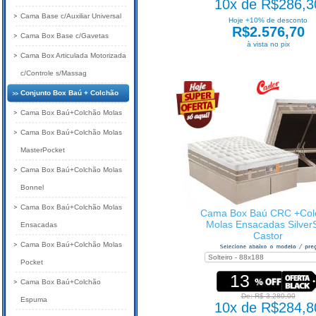
10x de R$286,3
Cama Base c/Auxiliar Universal
Hoje +10% de desconto
R$2.576,70
Cama Box Base c/Gavetas
à vista no pix
Cama Box Articulada Motorizada
c/Controle s/Massag
Conjunto Box Baú + Colchão
Cama Box Baú+Colchão Molas
Cama Box Baú+Colchão Molas
MasterPocket
Cama Box Baú+Colchão Molas
Bonnel
Cama Box Baú+Colchão Molas
Cama Box Baú CRC +Col
Molas Ensacadas Silver
Ensacadas
Castor
Cama Box Baú+Colchão Molas
Pocket
13
Cama Box Baú+Colchão
De: R$ 3.280,00
Espuma
10x de R$284,8