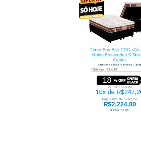
Cama Box Baú CRC +Col
Molas Ensacadas S Sta
Castor
18
De: R$ 3.002,00
10x de R$247,2
Hoje +10% de desconto
R$2.224,80
à vista no pix