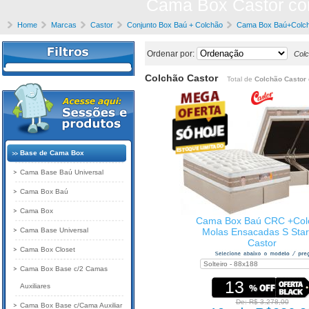
Cama Box Castor com
Home
Marcas
Castor
Conjunto Box Baú + Colchão
Cama Box Baú+Colch
Ordenar por:
Colc
Colchão Castor
Total de
Colchão Castor
Base de Cama Box
Cama Base Baú Universal
Cama Box Baú
Cama Box
Cama Box Baú CRC +Col
Cama Base Universal
Molas Ensacadas S Star 
Castor
Cama Box Closet
Cama Box Base c/2 Camas
13
Auxiliares
De: R$ 3.278,00
Cama Box Base c/Cama Auxiliar