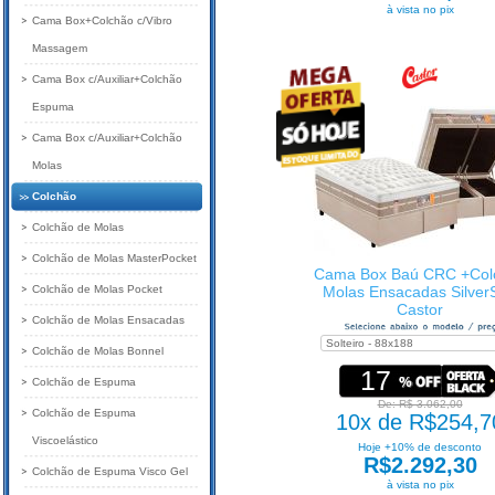
à vista no pix
Cama Box+Colchão c/Vibro
Massagem
Cama Box c/Auxiliar+Colchão
Espuma
Cama Box c/Auxiliar+Colchão
Molas
Colchão
Colchão de Molas
Colchão de Molas MasterPocket
Cama Box Baú CRC +Col
Colchão de Molas Pocket
Molas Ensacadas Silver
Castor
Colchão de Molas Ensacadas
Colchão de Molas Bonnel
17
Colchão de Espuma
De: R$ 3.062,00
Colchão de Espuma
10x de R$254,7
Viscoelástico
Hoje +10% de desconto
R$2.292,30
Colchão de Espuma Visco Gel
à vista no pix