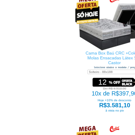
Cama Box Baú CRC +Col
Molas Ensacadas Látex
Castor
12
De: R$ 4.513,00
10x de R$397,9
Hoje +10% de desconto
R$3.581,10
à vista no pix