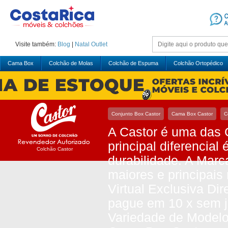
Visite também:
Blog
|
Natal
Outlet
Cama Box
Colchão de Molas
Colchão de Espuma
Colchão Ortopédico
Conjunto Box Castor
Cama Box Castor
C
A Castor é uma das 
principal diferencia
Colchão Castor
durabilidade. A Marc
maiores e principai
Virtual Exclusiva Di
pague em 10 x sem j
Variedade de Modelo