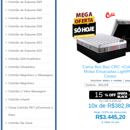
Colchão de Espuma D45
Colchão de Espuma D40
Colchão de Espuma D33
Colchão de Espuma D28
Colchão de Espuma D26
Colchão de Espuma D23
Colchão de Espuma D20
Colchão D28 Anatômico
Cama Box Baú CRC +Col
Colchão Ortopédico
Molas Ensacadas LightP
Colchão Magnético c/ Massagem
Castor
Colchão Magnético
Colchão c/ Vibro Massagem
15
Colchão Infantil
De: R$ 4.505,00
10x de R$382,8
Cama Colchão PET p/Cachorro e
Hoje +10% de desconto
Gato
R$3.445,20
à vista no pix
Colchão Na Caixa