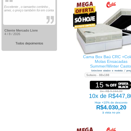
Excelente , o tamanho certinho ,
amei, o preço também foi em conta
Cliente Mercado Livre
4 / 8 / 2026
Todos depoimentos
Cama Box Baú CRC +Col
Molas Ensacadas
Summer/Winter Casto
15
De: R$ 5.244,00
10x de R$447,8
Hoje +10% de desconto
R$4.030,20
à vista no pix