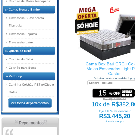
Colchão de Molas Tecnopedic
Cama, Mesa e Banho
Travesseiro Suavencosto
Triangular
Travesseiro Espuma
Travesseiro Látex
Quarto do Bebê
Colchão do Bebê
Cama Box Baú CRC +Col
Colchão para Berço
Molas Ensacadas Light P
Castor
Pet Shop
Caminha Colchão PET p/Cães e
15
Gatos
De: R$ 4.505,00
10x de R$382,8
Hoje +10% de desconto
R$3.445,20
à vista no pix