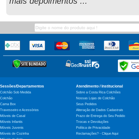
mais depoimentos ...
Sessões/Departamentos
Atendimento / Institucional
Colchão Sob Medida
Sobre a Costa Rica Colchões
Colchão
Nossas Lojas de Colchão
Cama Box
Seus Pedidos
Travesseiro e Acessórios
Alteração de Dados Cadastrais
Móveis de Casal
Prazo de Entrega do Seu Pedido
Móveis Infantis
Trocas e Devoluções
Móveis Juvenis
Política de Privacidade
Móveis de Cozinha
Reclamações? - Clique Aqui