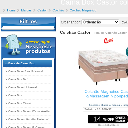
Cama Box Castor com
Home
Marcas
Castor
Colchão
Colchão Magnético
Ordenar por:
Colc
Colchão Castor
Total de
Colchão Castor
Base de Cama Box
Cama Base Baú Universal
Cama Box Baú
Cama Base Universal
Colchão Magnético Cas
Cama Box
c/Massagem Niponped
Cama Box Closet
Cama Box Base c/Cama Auxiliar
14
Cama Base c/Auxiliar Universal
De: R$3.796,00
Cama Box Base c/2 Camas