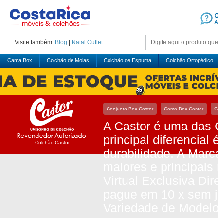
Visite também:
Blog
|
Natal
Outlet
Cama Box
Colchão de Molas
Colchão de Espuma
Colchão Ortopédico
Conjunto Box Castor
Cama Box Castor
C
A Castor é uma das 
principal diferencia
Colchão Castor
durabilidade. A Marc
maiores e principai
Virtual Exclusiva Di
pague em 10 x sem j
Variedade de Modelo