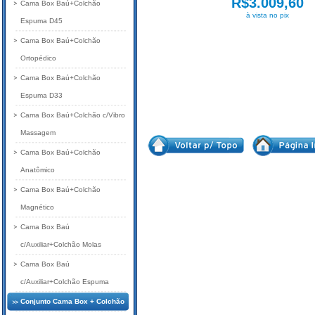
R$3.009,60
Cama Box Baú+Colchão
à vista no pix
Espuma D45
Cama Box Baú+Colchão
Ortopédico
Cama Box Baú+Colchão
Espuma D33
Cama Box Baú+Colchão c/Vibro
Massagem
Cama Box Baú+Colchão
Anatômico
Cama Box Baú+Colchão
Magnético
Cama Box Baú
c/Auxiliar+Colchão Molas
Cama Box Baú
c/Auxiliar+Colchão Espuma
Conjunto Cama Box + Colchão