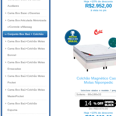
Hoje +10% de desconto
R$2.952,00
Auxiliares
à vista no pix
Cama Box Base c/Gavetas
Cama Box Articulada Motorizada
c/Controle s/Massag
Conjunto Box Baú + Colchão
Cama Box Baú+Colchão Molas
Cama Box Baú+Colchão Molas
Bonnel
Cama Box Baú+Colchão Molas
Ensacadas
Cama Box Baú+Colchão Molas
Colchão Magnético Cas
Molas Niponpedic
Pocket
Cama Box Baú+Colchão Molas
MasterPocket
14
Cama Box Baú+Colchão
De: R$3.870,00
Espuma
Hoje +10% de desconto