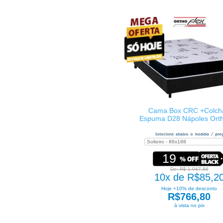
Cama Box CRC +Colch
Espuma D28 Nápoles Orth
19
De: R$ 1.047,86
10x de R$85,2
Hoje +10% de desconto
R$766,80
à vista no pix