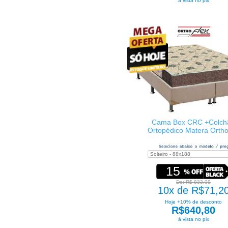
à vista no pix
Cama Box CRC +Colch
Ortopédico Matera Ortho
15
De: R$ 833,00
10x de R$71,2
Hoje +10% de desconto
R$640,80
à vista no pix