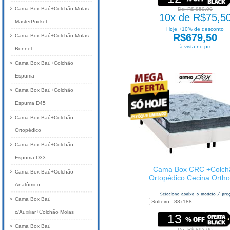
Cama Box Baú+Colchão Molas
De: R$ 859,00
10x de R$75,5
MasterPocket
Hoje +10% de desconto
R$679,50
Cama Box Baú+Colchão Molas
à vista no pix
Bonnel
Cama Box Baú+Colchão
Espuma
Cama Box Baú+Colchão
Espuma D45
Cama Box Baú+Colchão
Ortopédico
Cama Box Baú+Colchão
Espuma D33
Cama Box CRC +Colch
Cama Box Baú+Colchão
Ortopédico Cecina Ortho
Anatômico
Cama Box Baú
c/Auxiliar+Colchão Molas
13
Cama Box Baú
De: R$ 892,00