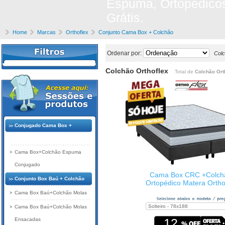
Espuma, Ortopédicos
Grátis.
Home
Marcas
Orthoflex
Conjunto Cama Box + Colchão
Ordenar por:
Colc
Colchão Orthoflex
Total de
Colchão Ort
Conjugado Cama Box +
Colchão
Cama Box+Colchão Espuma
Conjugado
Cama Box CRC +Colch
Conjunto Box Baú + Colchão
Ortopédico Matera Ortho
Cama Box Baú+Colchão Molas
Cama Box Baú+Colchão Molas
12
Ensacadas