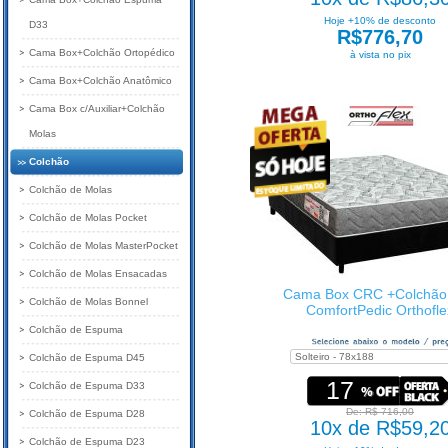
Hoje +10% de desconto
D33
R$776,70
Cama Box+Colchão Ortopédico
à vista no pix
Cama Box+Colchão Anatômico
Cama Box c/Auxiliar+Colchão
Molas
Colchão
Colchão de Molas
Colchão de Molas Pocket
Colchão de Molas MasterPocket
Colchão de Molas Ensacadas
Cama Box CRC +Colchão
Colchão de Molas Bonnel
ComfortPedic Orthofle
Colchão de Espuma
Colchão de Espuma D45
17
Colchão de Espuma D33
De: R$ 716,00
Colchão de Espuma D28
10x de R$59,2
Colchão de Espuma D23