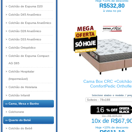
Hoje +10% de desconto
R$532,80
Colchão de Espuma D20
à vista no pix
Colchão D45 Anatômico
Colchão de Espuma Anatômico
Colchão D28 Anatômico
Colchão D33 Anatômico
Colchão Ortopédico
Colchão de Espuma Compact
AG D65
Colchão Hospitalar
(Impermeável)
Cama Box CRC +Colchão
ComfortPedic Orthofle
Colchão de Hotelaria
Colchão Infantil
Cama, Mesa e Banho
16
Colchonete
De: R$ 805,00
10x de R$67,9
Quarto do Bebê
Hoje +10% de desconto
Colchão do Bebê