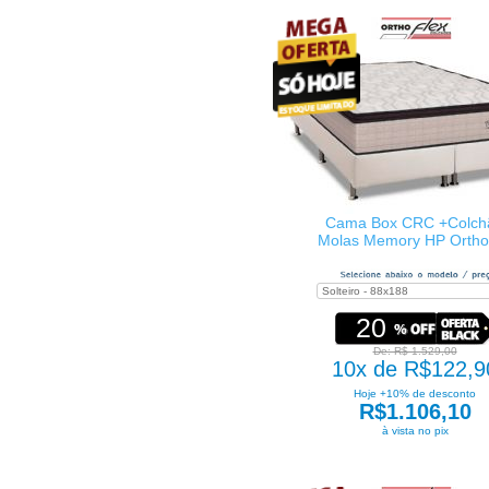
Cama Box CRC +Colch
Molas Memory HP Ortho
20
De: R$ 1.529,00
10x de R$122,9
Hoje +10% de desconto
R$1.106,10
à vista no pix