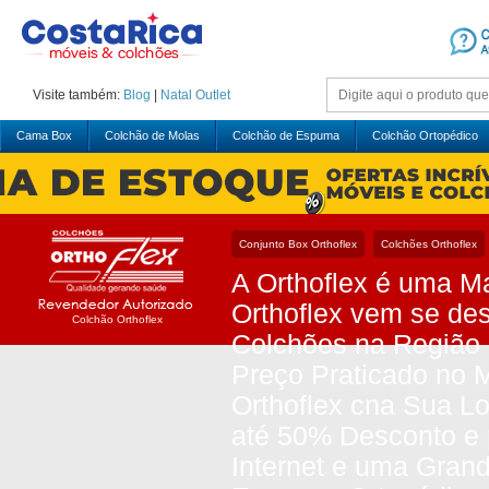
Visite também:
Blog
|
Natal
Outlet
Cama Box
Colchão de Molas
Colchão de Espuma
Colchão Ortopédico
Conjunto Box Orthoflex
Colchões Orthoflex
A Orthoflex é uma M
Orthoflex vem se de
Colchão Orthoflex
Colchões na Região S
Preço Praticado no 
Orthoflex cna Sua Lo
até 50% Desconto e 
Internet e uma Gran