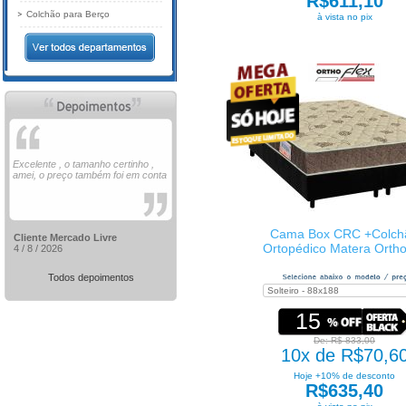
R$611,10
Colchão para Berço
à vista no pix
Excelente , o tamanho certinho ,
amei, o preço também foi em conta
Cama Box CRC +Colch
Cliente Mercado Livre
Ortopédico Matera Ortho
4 / 8 / 2026
Todos depoimentos
15
De: R$ 833,00
10x de R$70,6
Hoje +10% de desconto
R$635,40