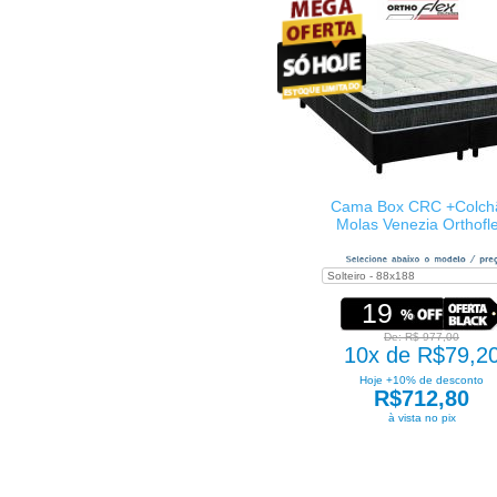
Cama Box CRC +Colch
Molas Venezia Orthofl
19
De: R$ 977,00
10x de R$79,2
Hoje +10% de desconto
R$712,80
à vista no pix