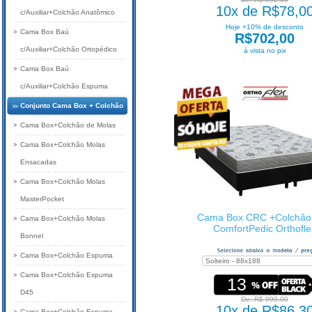
10x de R$78,0
c/Auxiliar+Colchão Anatômico
Hoje +10% de desconto
Cama Box Baú
R$702,00
c/Auxiliar+Colchão Ortopédico
à vista no pix
Cama Box Baú
c/Auxiliar+Colchão Espuma
Conjunto Cama Box + Colchão
Cama Box+Colchão de Molas
Cama Box+Colchão Molas
Ensacadas
Cama Box+Colchão Molas
MasterPocket
Cama Box CRC +Colchão
Cama Box+Colchão Molas
ComfortPedic Orthofle
Bonnel
Cama Box+Colchão Espuma
Cama Box+Colchão Espuma
13
D45
De: R$ 990,00
10x de R$86,3
Cama Box+Colchão Espuma