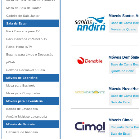
Mesa de Sala Jantar c/6 Cadeiras
Mesa de Sala de Jantar
Móveis Santos A
Cadeira de Sala Jantar
Base de Cama Box
Sala de Estar
Móveis de Quarto
Rack Bancada para TV
Rack Bancada c/Painel p/TV
Painel Home p/TV
Estante para Livros e Decoração
Móveis Demóbile
p/Sala
Base de Cama Box
Poltrona Reclinável p/ Sala
Quarto do Bebê
Móveis de Escritório
Mesa para Escritório
Móveis Novo Hor
Mesa para Computador
Base de Cama Box
Móveis para Lavanderia
Sala de Estar
Balcão de Lavanderia
Armário Multiuso Lavanderia
Móveis Cimol
Móveis de Banheiro
Conjunto Cama Box
Gabinete de banheiro
Sala de Estar