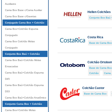
Auxiliares
Cama Box Base c/Cama Auxiliar
Hellen Colchões
Cama Box Base c/Gavetas
Conjunto Box Baú 
Conjugado Cama Box + Colchão
Cama Box+Colchão Espuma
Conjugado
Costa Rica
Cama Box Colchão Molas
Base de Cama Box
Conjugado
Conjunto Box Baú + Colchão
Cama Box Baú+Colchão Molas
Colchão Ortobo
Ensacadas
Base de Cama Box
Cama Box Baú+Colchão Espuma
Colchão
Cama,
D45
Cama Box Baú+Colchão Espuma
Colchão Castor
D33
Base de Cama Box
Cama Box Baú+Colchão Anatômico
Conjunto Cama Box + Colchão
Cama Box+Colchão Molas