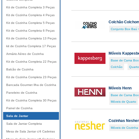
Kit de Cozinha Completa 3 Peças
Kit de Cozinha Completa 4 Peças
Colchão Colcho
Kit de Cozinha Completa 5 Peças
Conjunto Box Baú 
Kit de Cozinha Completa 6 Peças
Kit de Cozinha Completa 13 Peças
kit de Cozinha Completa 17 Peças
Móveis Kappesb
Armário Aéreo de Cozinha
Base de Cama Box
Kit de Cozinha Completa 22 Peças
Colchão
Quarto 
Balcão de Cozinha
Kit de Cozinha Completa 23 Peças
Bancada Gourmet Ilha de Cozinha
Móveis Henn
Paneleiro de Cozinha
Base de Cama Box
Kit de Cozinha Completa 30 Peças
Móveis de Quarto
Painel de Cozinha
Sala de Jantar
Cozinhas Nesher
Sala de Jantar Completa
Móveis de Cozinha
Mesa de Sala Jantar c/4 Cadeiras