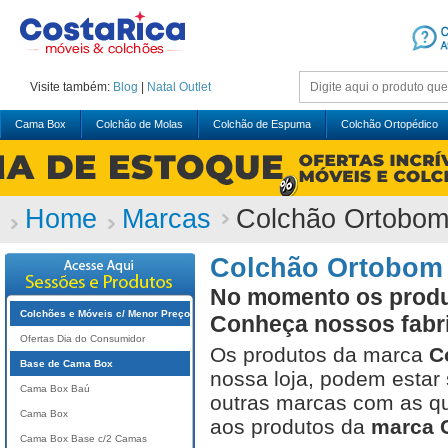
Visite também:
Blog
|
Natal
Outlet
Cama Box
Colchão de Molas
Colchão de Espuma
Colchão Ortopédico
Home
Marcas
Colchão Ortobo
Colchão Ortobom
No momento os produ
Colchões e Móveis c/ Menor Preço
Conheça nossos fabr
Ofertas Dia do Consumidor
Os produtos da marca
C
Base de Cama Box
nossa loja, podem estar
Cama Box Baú
outras marcas com as qu
Cama Box
aos produtos da
marca 
Cama Box Base c/2 Camas