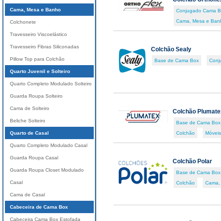
Cama, Mesa e Banho
Conjugado Cama B
Cama, Mesa e Ban
Colchonete
Travesseiro Viscoelástico
Travesseiro Fibras Siliconadas
Colchão Sealy
Pillow Top para Colchão
Base de Cama Box
Conj
Quarto Juvenil e Solteiro
Quarto Completo Modulado Solteiro
Guarda Roupa Solteiro
Cama de Solteiro
Colchão Plumate
Beliche Solteiro
Base de Cama Box
Quarto de Casal
Colchão
Móveis
Quarto Completo Modulado Casal
Guarda Roupa Casal
Colchão Polar
Guarda Roupa Closet Modulado
Base de Cama Box
Casal
Colchão
Cama,
Cama de Casal
Cabeceira de Cama Box
Cabeceira Cama Box Estofada