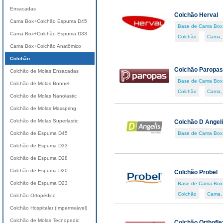
Ensacadas
Colchão Herval
Cama Box+Colchão Espuma D45
Base de Cama Box
Cama Box+Colchão Espuma D33
Colchão
Cama,
Cama Box+Colchão Anatômico
Colchão
Colchão Paropas
Colchão de Molas Ensacadas
Base de Cama Box
Colchão de Molas Bonnel
Colchão
Cama,
Colchão de Molas Nanolastic
Colchão de Molas Maxspring
Colchão de Molas Superlastic
Colchão D Angeli
Colchão de Espuma D45
Base de Cama Box
Colchão de Espuma D33
Colchão de Espuma D28
Colchão de Espuma D20
Colchão Probel
Colchão de Espuma D23
Base de Cama Box
Colchão
Cama,
Colchão Ortopédico
Colchão Hospitalar (Impermeável)
Colchão de Molas Tecnopedic
Colchão Orthofle