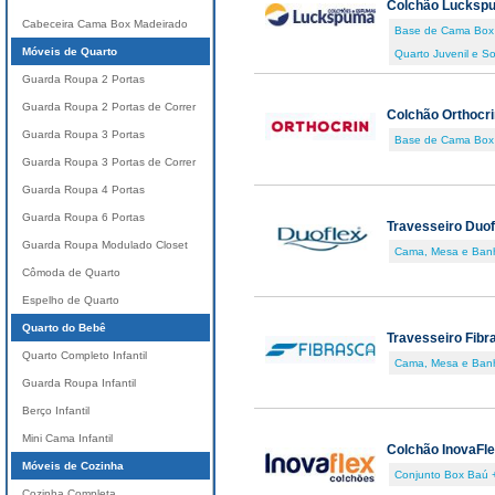
Colchão Lucksp
Cabeceira Cama Box Madeirado
Base de Cama Box
Móveis de Quarto
Quarto Juvenil e So
Guarda Roupa 2 Portas
Guarda Roupa 2 Portas de Correr
Colchão Orthocri
Guarda Roupa 3 Portas
Base de Cama Box
Guarda Roupa 3 Portas de Correr
Guarda Roupa 4 Portas
Guarda Roupa 6 Portas
Travesseiro Duof
Guarda Roupa Modulado Closet
Cama, Mesa e Ban
Cômoda de Quarto
Espelho de Quarto
Quarto do Bebê
Travesseiro Fibr
Quarto Completo Infantil
Cama, Mesa e Ban
Guarda Roupa Infantil
Berço Infantil
Mini Cama Infantil
Colchão InovaFl
Móveis de Cozinha
Conjunto Box Baú 
Cozinha Completa