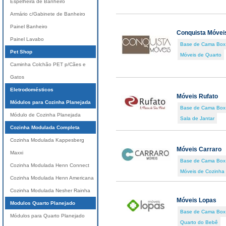
Espelheira de Banheiro
Armário c/Gabinete de Banheiro
Painel Banheiro
Conquista Móvei
Painel Lavabo
Base de Cama Box
Pet Shop
Móveis de Quarto
Caminha Colchão PET p/Cães e
Gatos
Eletrodomésticos
Móveis Rufato
Módulos para Cozinha Planejada
Base de Cama Box
Módulo de Cozinha Planejada
Sala de Jantar
Cozinha Modulada Completa
Cozinha Modulada Kappesberg
Móveis Carraro
Maxxi
Base de Cama Box
Cozinha Modulada Henn Connect
Móveis de Cozinha
Cozinha Modulada Henn Americana
Cozinha Modulada Nesher Rainha
Móveis Lopas
Modulos Quarto Planejado
Base de Cama Box
Módulos para Quarto Planejado
Quarto do Bebê