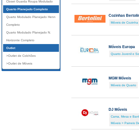
Closet Guarda Roupa Modulado
Quarto Planejado Completo
Cozinhas Bertoli
Quarto Modulado Planejado Henn
Móveis de Cozinha
Completo
Quarto Modulado Planejado N.
Horizonte Completo
Móveis Europa
Outlet
Quarto Juvenil e So
>Outlet de Colchões
>Outlet de Móveis
MGM Móveis
Móveis de Quarto
DJ Móveis
Cama, Mesa e Ban
Móveis > Paineis D