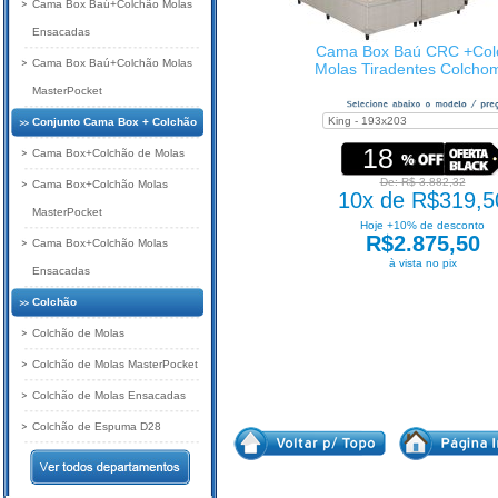
Cama Box Baú+Colchão Molas
Ensacadas
Cama Box Baú CRC +Col
Cama Box Baú+Colchão Molas
Molas Tiradentes Colcho
MasterPocket
Conjunto Cama Box + Colchão
18
Cama Box+Colchão de Molas
De: R$ 3.882,32
Cama Box+Colchão Molas
10x de R$319,5
MasterPocket
Hoje +10% de desconto
R$2.875,50
Cama Box+Colchão Molas
à vista no pix
Ensacadas
Colchão
Colchão de Molas
Colchão de Molas MasterPocket
Colchão de Molas Ensacadas
Colchão de Espuma D28