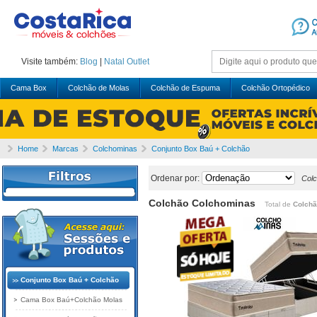
Visite também:
Blog
|
Natal
Outlet
Cama Box
Colchão de Molas
Colchão de Espuma
Colchão Ortopédico
Home
Marcas
Colchominas
Conjunto Box Baú + Colchão
Ordenar por:
Col
Colchão Colchominas
Total de
Colchã
Conjunto Box Baú + Colchão
Cama Box Baú+Colchão Molas