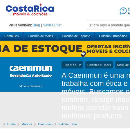
Visite também:
Blog
|
Natal
Outlet
Cama Box
Colchão de Molas
Colchão de Espuma
Colchão Ortopédico
Painel de TV
Estantes e Racks
Mesa de 
A Caemmun é uma mar
trabalha com ética e
Móveis Caemmun
móveis. Buscamos of
conforto, design ino
melhor atender seus 
melhores produtos.
Home
Marcas
Caemmun
Sala de Estar