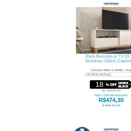
Rack Bancada p/ TV 55 
Mondrian 150cm Caem
18
De: R$644,00
Hoje +10% de desconto
R$474,30
à vista no pix