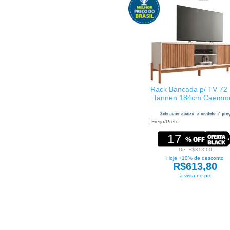
Rack Bancada p/ TV 72 
Tannen 184cm Caemm
17
De: R$818,00
Hoje +10% de desconto
R$613,80
à vista no pix