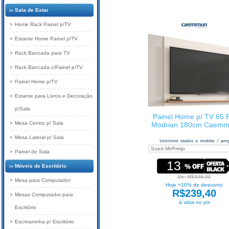
Sala de Estar
Home Rack Painel p/TV
Estante Home Painel p/TV
Rack Bancada para TV
Rack Bancada c/Painel p/TV
Painel Home p/TV
Estante para Livros e Decoração
p/Sala
Painel Home p/ TV 65 P
Mesa Centro p/ Sala
Modrian 180cm Caem
Mesa Lateral p/ Sala
Painel de Sala
13
Móveis de Escritório
De: R$306,00
Mesa para Computador
Hoje +10% de desconto
R$239,40
Mesas Computador para
à vista no pix
Escritório
Escrivaninha p/ Escritório