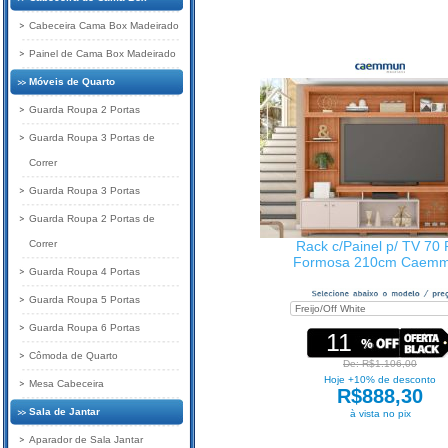
Cabeceira Cama Box Madeirado
Painel de Cama Box Madeirado
Móveis de Quarto
Guarda Roupa 2 Portas
Guarda Roupa 3 Portas de
Correr
Guarda Roupa 3 Portas
Guarda Roupa 2 Portas de
Correr
Rack c/Painel p/ TV 70 
Formosa 210cm Caem
Guarda Roupa 4 Portas
Guarda Roupa 5 Portas
Guarda Roupa 6 Portas
11
Cômoda de Quarto
De: R$1.106,00
Hoje +10% de desconto
Mesa Cabeceira
R$888,30
Sala de Jantar
à vista no pix
Aparador de Sala Jantar