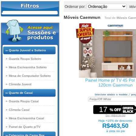
Ordenar por:
Móv
Móveis Caemmun
Total de
Móveis Cae
Quarto Juvenil e Solteiro
Guarda Roupa Solteiro
Mesa Escrivaninha Solteiro
Mesa de Computador Solteiro
Painel Home p/ TV 45 Pol
Cômoda Juvenil
120cm Caemmun
Quarto de Casal
Guarda Roupa Casal
17
Cômoda Casal
De: R$618,00
Mesa Escrivaninha Casal
Hoje +10% de desconto
R$463,50
Painel de Quarto p/TV
à vista no pix
Cabeceira de Cama Box