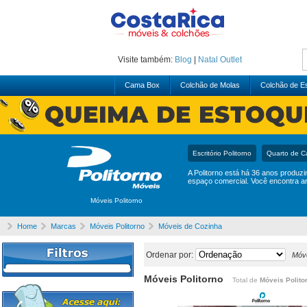
Visite também:
Blog
|
Natal
Outlet
Cama Box
Colchão de Molas
Colchão de 
Escritório Politorno
Quarto de Ca
A Politorno está há 36 anos produz
espaço comercial. Você encontra ar
Móveis Politorno
Home
Marcas
Móveis Politorno
Móveis de Cozinha
Ordenar por:
Móve
Móveis Politorno
Total de
Móveis Polito