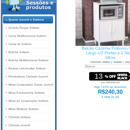
Quarto Juvenil e Solteiro
Guarda Roupa Solteiro
Cama Multifuncional Solteiro
Cama de Solteiro
Balcão Cozinha Politorno 
Beliche Solteiro
Largo c/2 Portas e 1 Ni
58cm
Beliche Multifuncional Solteiro
Bicama com Auxiliar Solteiro
13
Penteadeira Camarim Juvenil
De: R$306,00
Mesa Computador Gamer Juvenil
Hoje +10% de desconto
R$240,30
Mesa Escrivaninha Solteiro
à vista no pix
Mesa de Computador Solteiro
Mesa Multiuso Solteiro
Cômoda Solteiro
Cômoda Juvenil