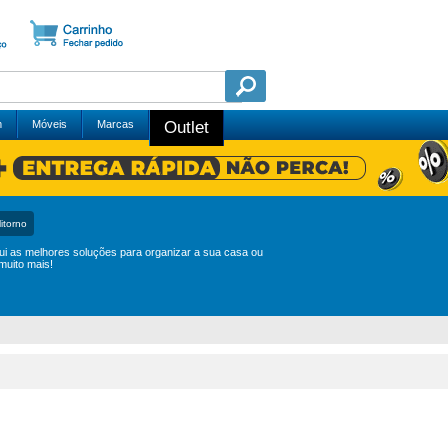
m
Móveis
Marcas
Outlet
itorno
sui as melhores soluções para organizar a sua casa ou
muito mais!