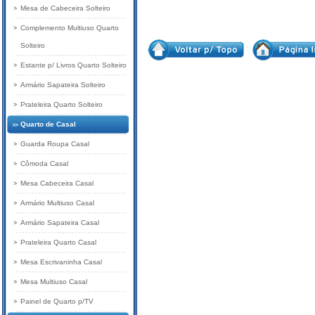
Mesa de Cabeceira Solteiro
Complemento Multiuso Quarto
Solteiro
Estante p/ Livros Quarto Solteiro
Armário Sapateira Solteiro
Prateleira Quarto Solteiro
Quarto de Casal
Guarda Roupa Casal
Cômoda Casal
Mesa Cabeceira Casal
Armário Multiuso Casal
Armário Sapateira Casal
Prateleira Quarto Casal
Mesa Escrivaninha Casal
Mesa Multiuso Casal
Painel de Quarto p/TV