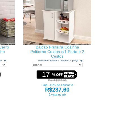
Cerro
Balcão Fruteira Cozinha
cho
Politorno Cuiabá c/1 Porta e 2
Cestos
17
De: R$317,00
Hoje +10% de desconto
R$237,60
à vista no pix