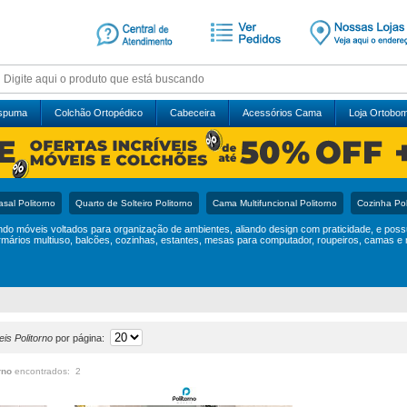
Espuma
Colchão Ortopédico
Cabeceira
Acessórios Cama
Loja Ortobo
sal Politorno
Quarto de Solteiro Politorno
Cama Multifuncional Politorno
Cozinha Pol
indo móveis voltados para organização de ambientes, aliando design com praticidade, e pos
mários multiuso, balcões, cozinhas, estantes, mesas para computador, roupeiros, camas e 
is Politorno
por página:
rno
encontrados: 2