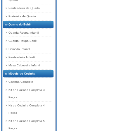
Penteadeira de Quarto
Prateleira de Quarto
Quarto do Bebê
Guarda Roupa Infantil
Guarda Roupa Bebê
Cômoda Infantil
Penteadeira Infantil
Mesa Cabeceira Infantil
Móveis de Cozinha
Cozinha Completa
Kit de Cozinha Completa 3
Peças
Kit de Cozinha Completa 4
Peças
Kit de Cozinha Completa 5
Peças