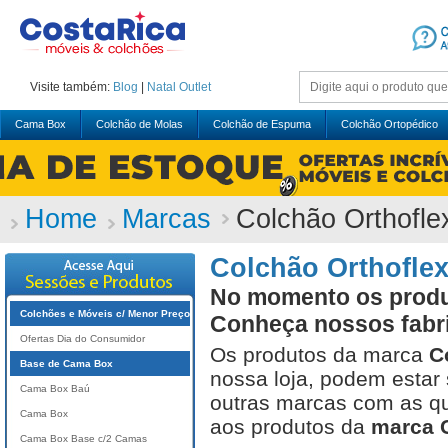
Visite também:
Blog
|
Natal
Outlet
Cama Box
Colchão de Molas
Colchão de Espuma
Colchão Ortopédico
Home
Marcas
Colchão Orthofle
Colchão Orthofle
No momento os produt
Colchões e Móveis c/ Menor Preço
Conheça nossos fabr
Ofertas Dia do Consumidor
Os produtos da marca
C
Base de Cama Box
nossa loja, podem estar
Cama Box Baú
outras marcas com as qu
Cama Box
aos produtos da
marca C
Cama Box Base c/2 Camas