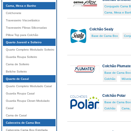
Cama, Mesa e Banho
Conjugado Cama B
Cama, Mesa e Ban
Colchonete
Travesseiro Viscoelástico
Travesseiro Fibras Siliconadas
Colchão Sealy
Pillow Top para Colchão
Base de Cama Box
Conj
Quarto Juvenil e Solteiro
Quarto Completo Modulado Solteiro
Guarda Roupa Solteiro
Cama de Solteiro
Colchão Plumate
Beliche Solteiro
Base de Cama Box
Quarto de Casal
Colchão
Móveis
Quarto Completo Modulado Casal
Guarda Roupa Casal
Colchão Polar
Guarda Roupa Closet Modulado
Base de Cama Box
Casal
Colchão
Cama,
Cama de Casal
Cabeceira de Cama Box
Cabeceira Cama Box Estofada