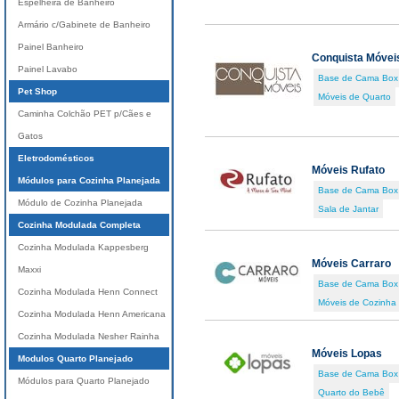
Espelheira de Banheiro
Armário c/Gabinete de Banheiro
Painel Banheiro
Conquista Móvei
Painel Lavabo
Base de Cama Box
Pet Shop
Móveis de Quarto
Caminha Colchão PET p/Cães e
Gatos
Eletrodomésticos
Móveis Rufato
Módulos para Cozinha Planejada
Base de Cama Box
Módulo de Cozinha Planejada
Sala de Jantar
Cozinha Modulada Completa
Cozinha Modulada Kappesberg
Móveis Carraro
Maxxi
Base de Cama Box
Cozinha Modulada Henn Connect
Móveis de Cozinha
Cozinha Modulada Henn Americana
Cozinha Modulada Nesher Rainha
Móveis Lopas
Modulos Quarto Planejado
Base de Cama Box
Módulos para Quarto Planejado
Quarto do Bebê