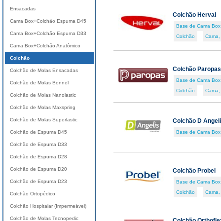
Ensacadas
Colchão Herval
Cama Box+Colchão Espuma D45
Base de Cama Box
Cama Box+Colchão Espuma D33
Colchão
Cama,
Cama Box+Colchão Anatômico
Colchão
Colchão Paropas
Colchão de Molas Ensacadas
Base de Cama Box
Colchão de Molas Bonnel
Colchão
Cama,
Colchão de Molas Nanolastic
Colchão de Molas Maxspring
Colchão de Molas Superlastic
Colchão D Angeli
Colchão de Espuma D45
Base de Cama Box
Colchão de Espuma D33
Colchão de Espuma D28
Colchão de Espuma D20
Colchão Probel
Colchão de Espuma D23
Base de Cama Box
Colchão
Cama,
Colchão Ortopédico
Colchão Hospitalar (Impermeável)
Colchão de Molas Tecnopedic
Colchão Orthofle