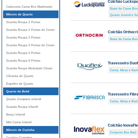
Colchão Lucksp
Cabeceira Cama Box Madeirado
Base de Cama Box
Móveis de Quarto
Quarto Juvenil e So
Guarda Roupa 2 Portas
Guarda Roupa 2 Portas de Correr
Colchão Orthocri
Guarda Roupa 3 Portas
Base de Cama Box
Guarda Roupa 3 Portas de Correr
Guarda Roupa 4 Portas
Guarda Roupa 6 Portas
Travesseiro Duof
Guarda Roupa Modulado Closet
Cama, Mesa e Ban
Cômoda de Quarto
Espelho de Quarto
Quarto do Bebê
Travesseiro Fibr
Quarto Completo Infantil
Cama, Mesa e Ban
Guarda Roupa Infantil
Berço Infantil
Mini Cama Infantil
Colchão InovaFl
Móveis de Cozinha
Conjunto Box Baú 
Cozinha Completa