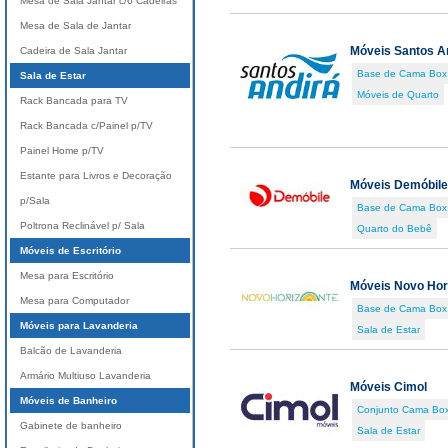
Mesa de Sala Jantar c/6 Cadeiras
Mesa de Sala de Jantar
Móveis Santos A
Cadeira de Sala Jantar
Base de Cama Box
Sala de Estar
Móveis de Quarto
Rack Bancada para TV
Rack Bancada c/Painel p/TV
Painel Home p/TV
Estante para Livros e Decoração
Móveis Demóbile
p/Sala
Base de Cama Box
Poltrona Reclinável p/ Sala
Quarto do Bebê
Móveis de Escritório
Mesa para Escritório
Móveis Novo Hor
Mesa para Computador
Base de Cama Box
Móveis para Lavanderia
Sala de Estar
Balcão de Lavanderia
Armário Multiuso Lavanderia
Móveis Cimol
Móveis de Banheiro
Conjunto Cama Box
Gabinete de banheiro
Sala de Estar