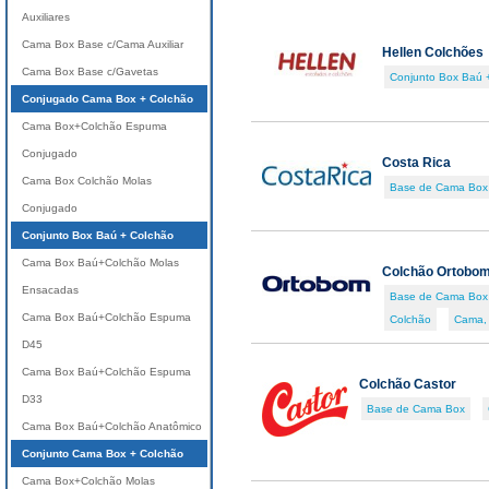
Auxiliares
Cama Box Base c/Cama Auxiliar
Hellen Colchões
Cama Box Base c/Gavetas
Conjunto Box Baú 
Conjugado Cama Box + Colchão
Cama Box+Colchão Espuma
Conjugado
Costa Rica
Cama Box Colchão Molas
Base de Cama Box
Conjugado
Conjunto Box Baú + Colchão
Cama Box Baú+Colchão Molas
Colchão Ortobo
Ensacadas
Base de Cama Box
Cama Box Baú+Colchão Espuma
Colchão
Cama,
D45
Cama Box Baú+Colchão Espuma
Colchão Castor
D33
Base de Cama Box
Cama Box Baú+Colchão Anatômico
Conjunto Cama Box + Colchão
Cama Box+Colchão Molas