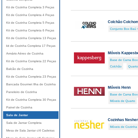
Kit de Cozinha Completa 3 Peças
Kit de Cozinha Completa 4 Peças
Colchão Colcho
Kit de Cozinha Completa 5 Peças
Conjunto Box Baú 
Kit de Cozinha Completa 6 Peças
Kit de Cozinha Completa 13 Peças
kit de Cozinha Completa 17 Peças
Móveis Kappesb
Armário Aéreo de Cozinha
Base de Cama Box
Kit de Cozinha Completa 22 Peças
Colchão
Quarto 
Balcão de Cozinha
Kit de Cozinha Completa 23 Peças
Bancada Gourmet Ilha de Cozinha
Móveis Henn
Paneleiro de Cozinha
Base de Cama Box
Kit de Cozinha Completa 30 Peças
Móveis de Quarto
Painel de Cozinha
Sala de Jantar
Cozinhas Nesher
Sala de Jantar Completa
Móveis de Cozinha
Mesa de Sala Jantar c/4 Cadeiras