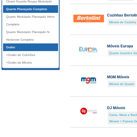
Closet Guarda Roupa Modulado
Quarto Planejado Completo
Cozinhas Bertoli
Quarto Modulado Planejado Henn
Móveis de Cozinha
Completo
Quarto Modulado Planejado N.
Horizonte Completo
Móveis Europa
Outlet
Quarto Juvenil e So
>Outlet de Colchões
>Outlet de Móveis
MGM Móveis
Móveis de Quarto
DJ Móveis
Cama, Mesa e Ban
Móveis > Paineis D