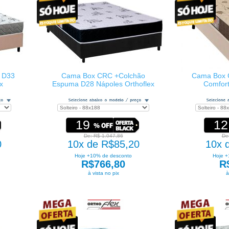
 D33
Cama Box CRC +Colchão
Cama Box 
x
Espuma D28 Nápoles Orthoflex
Comfort
19
12
De: R$ 1.047,86
De
0
10x de R$85,20
10x 
Hoje +10% de desconto
Hoje +
R$766,80
R
à vista no pix
à