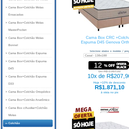
Cama Box+Colchão Molas
Ensacadas
Cama Box+Colchão Molas
MasterPocket
Cama Box CRC +Colch
Cama Box+Colchão Molas
Espuma D45 Genova Orth
Bonnel
Cama Box+Colchão Espuma
Cama Box+Colchão Espuma
12
D45
De: R$ 2.367,00
10x de R$207,9
Cama Box+Colchão Espuma
Hoje +10% de desconto
D33
R$1.871,10
Cama Box+Colchão Ortopédico
à vista no pix
Cama Box+Colchão Anatômico
Cama Box c/Auxiliar+Colchão
Molas
Colchão