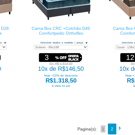
 D28
Cama Box CRC +Colchão D45
Cama Box 
x
Comfortpedic Orthoflex
Comfort
3
12
De: R$ 1.513,00
De
0
10x de R$146,50
10x d
Hoje +10% de desconto
Hoje +
R$1.318,50
R$
à vista no pix
à
Pagina(s):
1
2