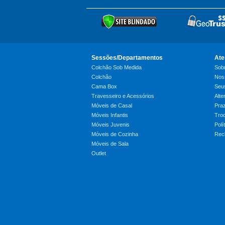
Sessões/Departamentos
Ate
Colchão Sob Medida
Sob
Colchão
Nos
Cama Box
Seu
Travesseiro e Acessórios
Alte
Móveis de Casal
Pra
Móveis Infantis
Tro
Móveis Juvenis
Polí
Móveis de Cozinha
Recl
Móveis de Sala
Outlet