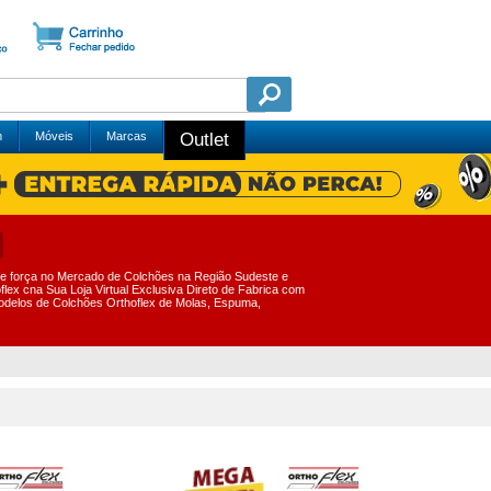
m
Móveis
Marcas
Outlet
e força no Mercado de Colchões na Região Sudeste e
lex cna Sua Loja Virtual Exclusiva Direto de Fabrica com
odelos de Colchões Orthoflex de Molas, Espuma,