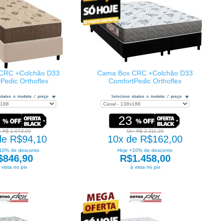
CRC +Colchão D33
Cama Box CRC +Colchão D33
Pedic Orthoflex
ComfortPedic Orthoflex
23
: R$ 1.073,00
De: R$ 2.111,20
de R$94,10
10x de R$162,00
10% de desconto
Hoje +10% de desconto
$846,90
R$1.458,00
 vista no pix
à vista no pix