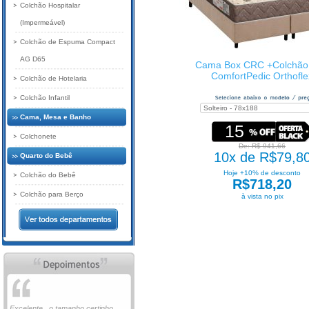
Colchão Hospitalar
(Impermeável)
Colchão de Espuma Compact
AG D65
Cama Box CRC +Colchão
ComfortPedic Orthofle
Colchão de Hotelaria
Colchão Infantil
Cama, Mesa e Banho
15
Colchonete
De: R$ 941,66
10x de R$79,8
Quarto do Bebê
Hoje +10% de desconto
Colchão do Bebê
R$718,20
Colchão para Berço
à vista no pix
Excelente , o tamanho certinho ,