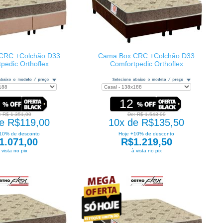
CRC +Colchão D33
Cama Box CRC +Colchão D33
pedic Orthoflex
Comfortpedic Orthoflex
12
: R$ 1.351,00
De: R$ 1.543,00
e R$119,00
10x de R$135,50
10% de desconto
Hoje +10% de desconto
1.071,00
R$1.219,50
 vista no pix
à vista no pix