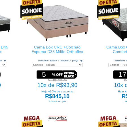
 D45
Cama Box CRC +Colchão
Cama Box 
x
Espuma D33 Milão Orthoflex
Comfort
5
17
De: R$ 989,00
D
0
10x de R$93,90
10x 
Hoje +10% de desconto
Hoje +
R$845,10
R
à vista no pix
à