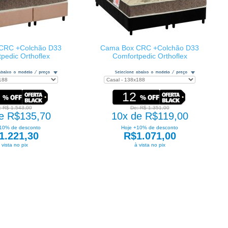
CRC +Colchão D33
Cama Box CRC +Colchão D33
pedic Orthoflex
Comfortpedic Orthoflex
12
: R$ 1.543,00
De: R$ 1.351,00
e R$135,70
10x de R$119,00
10% de desconto
Hoje +10% de desconto
1.221,30
R$1.071,00
 vista no pix
à vista no pix