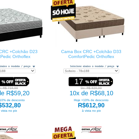
CRC +Colchão D23
Cama Box CRC +Colchão D33
Pedic Orthoflex
ComfortPedic Orthoflex
17
e: R$ 716,00
De: R$ 820,00
de R$59,20
10x de R$68,10
10% de desconto
Hoje +10% de desconto
$532,80
R$612,90
 vista no pix
à vista no pix