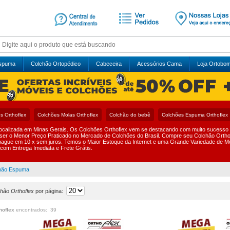
Espuma
Colchão Ortopédico
Cabeceira
Acessórios Cama
Loja Ortobo
s Orthoflex
Colchões Molas Orthoflex
Colchão do bebê
Colchões Espuma Orthoflex
ocalizada em Minas Gerais. Os Colchões Orthoflex vem se destacando com muito sucesso 
 e ser o Menor Preço Praticado no Mercado de Colchões do Brasil. Compre seu Colchão Orthof
ague em 10 x sem juros. Temos o Maior Estoque da Internet e uma Grande Variedade de M
com Entrega Imediata e Frete Grátis.
hão Espuma
hão Orthoflex
por página:
hoflex
encontrados: 39