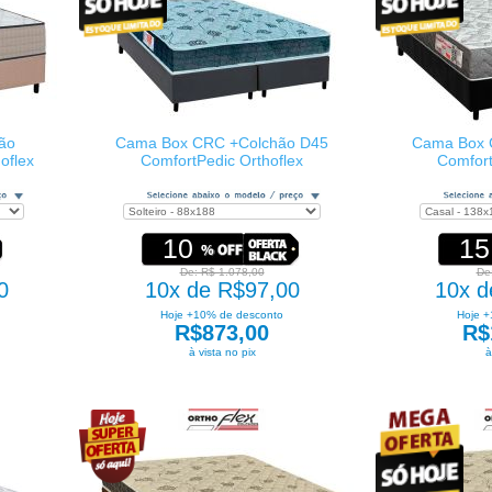
ão
Cama Box CRC +Colchão D45
Cama Box 
oflex
ComfortPedic Orthoflex
Comfort
10
15
De: R$ 1.078,00
De
0
10x de R$97,00
10x d
Hoje +10% de desconto
Hoje +
R$873,00
R$
à vista no pix
à