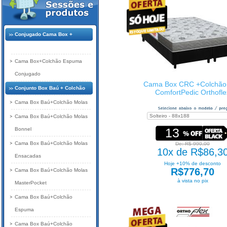
Conjugado Cama Box +
Colchão
Cama Box+Colchão Espuma
Conjugado
Cama Box CRC +Colchão
Conjunto Box Baú + Colchão
ComfortPedic Orthofle
Cama Box Baú+Colchão Molas
Cama Box Baú+Colchão Molas
13
Bonnel
Cama Box Baú+Colchão Molas
De: R$ 990,00
10x de R$86,3
Ensacadas
Hoje +10% de desconto
R$776,70
Cama Box Baú+Colchão Molas
à vista no pix
MasterPocket
Cama Box Baú+Colchão
Espuma
Cama Box Baú+Colchão