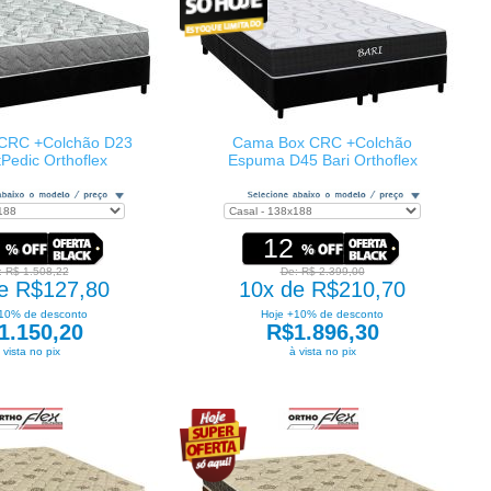
CRC +Colchão D23
Cama Box CRC +Colchão
Pedic Orthoflex
Espuma D45 Bari Orthoflex
12
: R$ 1.508,22
De: R$ 2.399,00
e R$127,80
10x de R$210,70
10% de desconto
Hoje +10% de desconto
1.150,20
R$1.896,30
 vista no pix
à vista no pix