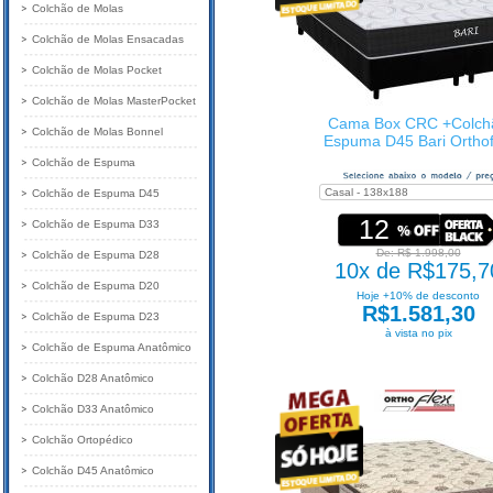
Colchão de Molas
Colchão de Molas Ensacadas
Colchão de Molas Pocket
Colchão de Molas MasterPocket
Cama Box CRC +Colch
Colchão de Molas Bonnel
Espuma D45 Bari Orthof
Colchão de Espuma
Colchão de Espuma D45
12
Colchão de Espuma D33
De: R$ 1.998,00
Colchão de Espuma D28
10x de R$175,7
Colchão de Espuma D20
Hoje +10% de desconto
R$1.581,30
Colchão de Espuma D23
à vista no pix
Colchão de Espuma Anatômico
Colchão D28 Anatômico
Colchão D33 Anatômico
Colchão Ortopédico
Colchão D45 Anatômico