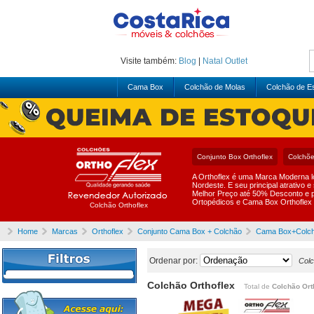
Visite também:
Blog
|
Natal
Outlet
Cama Box
Colchão de Molas
Colchão de 
Conjunto Box Orthoflex
Colchõe
A Orthoflex é uma Marca Moderna l
Nordeste. E seu principal atrativo
Melhor Preço até 50% Desconto e p
Ortopédicos e Cama Box Orthoflex 
Colchão Orthoflex
Home
Marcas
Orthoflex
Conjunto Cama Box + Colchão
Cama Box+Colc
Ordenar por:
Colc
Colchão Orthoflex
Total de
Colchão Ort