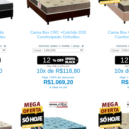
ão
Cama Box CRC +Colchão D33
Cama Box 
lex
Comfortpedic Orthoflex
Comfort
12
12
De: R$ 1.351,00
De
0
10x de R$118,80
10x d
Hoje +10% de desconto
Hoje +
R$1.069,20
R$
à vista no pix
à