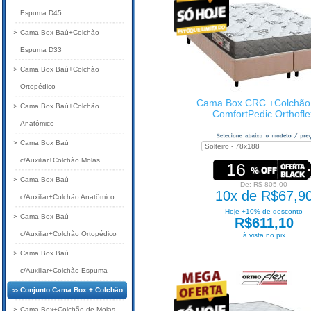
Espuma D45
Cama Box Baú+Colchão
Espuma D33
Cama Box Baú+Colchão
Ortopédico
Cama Box CRC +Colchão
Cama Box Baú+Colchão
ComfortPedic Orthofle
Anatômico
Cama Box Baú
c/Auxiliar+Colchão Molas
16
Cama Box Baú
De: R$ 805,00
10x de R$67,9
c/Auxiliar+Colchão Anatômico
Hoje +10% de desconto
Cama Box Baú
R$611,10
c/Auxiliar+Colchão Ortopédico
à vista no pix
Cama Box Baú
c/Auxiliar+Colchão Espuma
Conjunto Cama Box + Colchão
Cama Box+Colchão de Molas