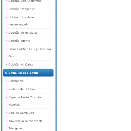
Colchão D45 Anatômico
Colchão Ortopédico
Colchão Hospitalar
(Impermeável)
Colchão de Hotelaria
Colchão Infantil
Cama Colchão PET p/Cachorro e
Gato
Colchão Na Caixa
Cama, Mesa e Banho
Colchonete
Protetor de Colchão
Capa de União Colchão
Hotelaria
Saia de Cama Box
Travesseiro Suavencosto
Triangular