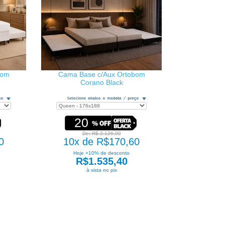
bom
Cama Base c/Aux Ortobom
Corano Black
20
De: R$ 2.126,00
0
10x de R$170,60
Hoje +10% de desconto
R$1.535,40
à vista no pix