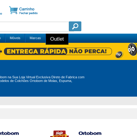
m
Móveis
Marcas
Outlet
m na Sua Loja Virtual Exclusiva Direto de Fabrica com
Modelos de Colchões Ortobom de Molas, Espuma,