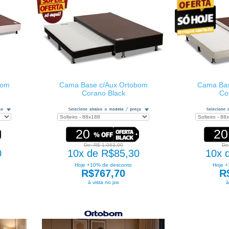
bom
Cama Base c/Aux Ortobom
Cama Bas
Corano Black
Co
20
20
De: R$ 1.063,00
De
0
10x de R$85,30
10x 
Hoje +10% de desconto
Hoje +
R$767,70
R
à vista no pix
à