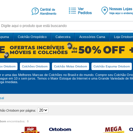
Espuma
Colchão Ortopédico
Cabeceira
Acessórios Cama
Loja Ortobo
ox Ortobom
Colchões Ortobom
Colchão Molas Ortobom
Colchão Espuma Ortobom
 e uma das Melhores Marcas de Colchões no Brasil e do mundo. Compre seu Colchão Ortobo
pague em 10 x sem juros. Temos o Maior Estoque da Internet e uma Grande Variedade de 
ga Imediata.
sal
chão Ortobom
por página:
obom
encontrados: 6