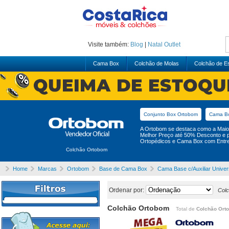
Visite também:
Blog
|
Natal
Outlet
Cama Box
Colchão de Molas
Colchão de 
Conjunto Box Ortobom
Cama B
A Ortobom se destaca como a Maior
Melhor Preço até 50% Desconto e 
Ortopédicos e Cama Box com Entre
Colchão Ortobom
Home
Marcas
Ortobom
Base de Cama Box
Cama Base c/Auxiliar Univer
Ordenar por:
Col
Colchão Ortobom
Total de
Colchão Ort