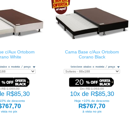
e c/Aux Ortobom
Cama Base c/Aux Ortobom
rano White
Corano Black
20
: R$ 1.069,00
De: R$ 1.063,00
de R$85,30
10x de R$85,30
10% de desconto
Hoje +10% de desconto
$767,70
R$767,70
 vista no pix
à vista no pix