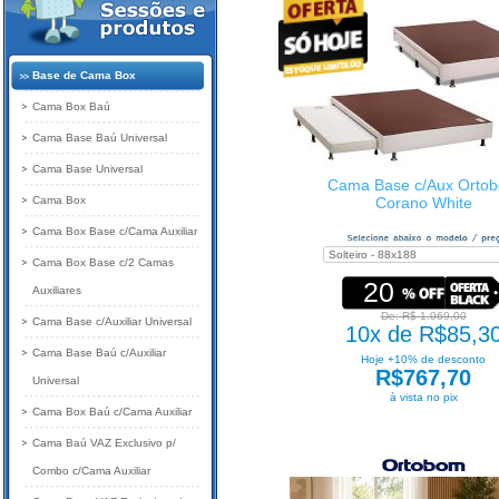
Base de Cama Box
Cama Box Baú
Cama Base Baú Universal
Cama Base Universal
Cama Base c/Aux Orto
Cama Box
Corano White
Cama Box Base c/Cama Auxiliar
Cama Box Base c/2 Camas
20
Auxiliares
De: R$ 1.069,00
Cama Base c/Auxiliar Universal
10x de R$85,3
Cama Base Baú c/Auxiliar
Hoje +10% de desconto
R$767,70
Universal
à vista no pix
Cama Box Baú c/Cama Auxiliar
Cama Baú VAZ Exclusivo p/
Combo c/Cama Auxiliar