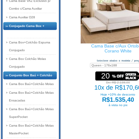
Cama Base VAZ Exclusivo p/
Combo c/Cama Auxiliar
Cama Auxiliar D28
Conjugado Cama Box +
Colchão
Cama Box+Colchão Espuma
Cama Base c/Aux Orto
Conjugado
Corano White
Cama Box Colchão Molas
Conjugado
20
Conjunto Box Baú + Colchão
De: R$ 2.138,00
Cama Box Baú+Colchão Molas
10x de R$170,6
Cama Box Baú+Colchão Molas
Hoje +10% de desconto
R$1.535,40
Ensacadas
à vista no pix
Cama Box Baú+Colchão Molas
SuperPocket
Cama Box Baú+Colchão Molas
MasterPocket