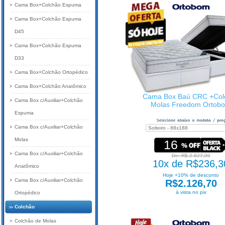
Cama Box+Colchão Espuma
Cama Box+Colchão Espuma
D45
Cama Box+Colchão Espuma
D33
Cama Box+Colchão Ortopédico
Cama Box+Colchão Anatômico
Cama Box Baú CRC +Col
Cama Box c/Auxiliar+Colchão
Molas Freedom Ortob
Espuma
Cama Box c/Auxiliar+Colchão
Molas
16
Cama Box c/Auxiliar+Colchão
De: R$ 2.827,00
10x de R$236,3
Anatômico
Hoje +10% de desconto
Cama Box c/Auxiliar+Colchão
R$2.126,70
à vista no pix
Ortopédico
Colchão
Colchão de Molas