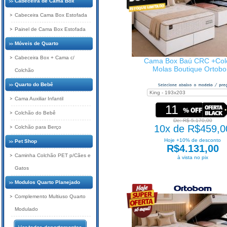
Cabeceira de Cama Box
Cabeceira Cama Box Estofada
Painel de Cama Box Estofada
Móveis de Quarto
Cabeceira Box + Cama c/
Cama Box Baú CRC +Col
Molas Boutique Ortob
Colchão
Quarto do Bebê
Cama Auxiliar Infantil
11
Colchão do Bebê
De: R$ 5.170,00
10x de R$459,0
Colchão para Berço
Hoje +10% de desconto
Pet Shop
R$4.131,00
Caminha Colchão PET p/Cães e
à vista no pix
Gatos
Modulos Quarto Planejado
Complemento Multiuso Quarto
Modulado