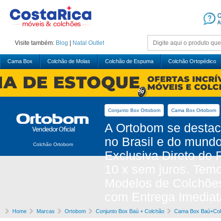
Visite também:
Blog
|
Natal
Outlet
Cama Box
Colchão de Molas
Colchão de Espuma
Colchão Ortopédico
Conjunto Box Ortobom
Cama Box Ortobom
A Ortobom se desta
no Brasil e do mund
Colchão Ortobom
Exclusiva Direto de
10 x sem juros. Tem
Modelos de Colchõe
com Entrega Imediat
Home
Marcas
Ortobom
Conjunto Box Baú + Colchão
Cama Box Baú+Col