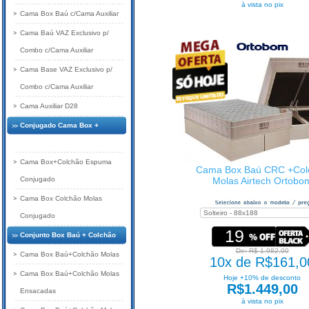
à vista no pix
Cama Box Baú c/Cama Auxiliar
Cama Baú VAZ Exclusivo p/
Combo c/Cama Auxiliar
Cama Base VAZ Exclusivo p/
Combo c/Cama Auxiliar
Cama Auxiliar D28
Conjugado Cama Box +
Colchão
Cama Box+Colchão Espuma
Cama Box Baú CRC +Col
Conjugado
Molas Airtech Ortobo
Cama Box Colchão Molas
Conjugado
19
Conjunto Box Baú + Colchão
De: R$ 1.982,00
Cama Box Baú+Colchão Molas
10x de R$161,0
Cama Box Baú+Colchão Molas
Hoje +10% de desconto
R$1.449,00
Ensacadas
à vista no pix