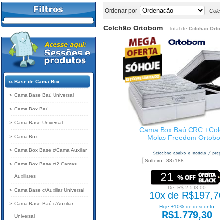
Ordenar por:
Col
Colchão Ortobom
Total de
Colchão Ort
Base de Cama Box
Cama Base Baú Universal
Cama Box Baú
Cama Base Universal
Cama Box Baú CRC +Col
Cama Box
Molas Freedom Ortob
Cama Box Base c/Cama Auxiliar
Cama Box Base c/2 Camas
21
Auxiliares
De: R$ 2.503,00
Cama Base c/Auxiliar Universal
10x de R$197,7
Cama Base Baú c/Auxiliar
Hoje +10% de desconto
R$1.779,30
Universal