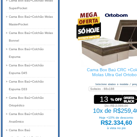
Cama Box Baú+Colchão Molas
SuperPocket
Cama Box Baú+Colchão Molas
MasterPocket
Cama Box Baú+Colchão Molas
Bonnel
Cama Box Baú+Colchão
Espuma
Cama Box Baú+Colchão
Cama Box Baú CRC +Col
Espuma D45
Molas Ultra Gel Ortob
Cama Box Baú+Colchão
Espuma D33
13
Cama Box Baú+Colchão
Ortopédico
De: R$ 2.986,00
10x de R$259,4
Cama Box Baú+Colchão
Hoje +10% de desconto
R$2.334,60
Anatômico
à vista no pix
Cama Box Baú