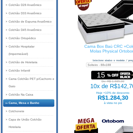
Colchão D28 Anatômico
Colchão D33 Anatômico
Colchão de Espuma Anatômico
Colchão D45 Anatômico
Colchão Ortopédico
Cama Box Baú CRC +Col
Colchão Hospitalar
Molas Physical Ortob
(Impermeável)
Colchão de Hotelaria
Colchão Infantil
15
Cama Colchão PET p/Cachorro e
De: R$ 1.685,00
10x de R$142,7
Gato
Hoje +10% de desconto
Colchão Na Caixa
R$1.284,30
Cama, Mesa e Banho
à vista no pix
Colchonete
Capa de União Colchão
Hotelaria