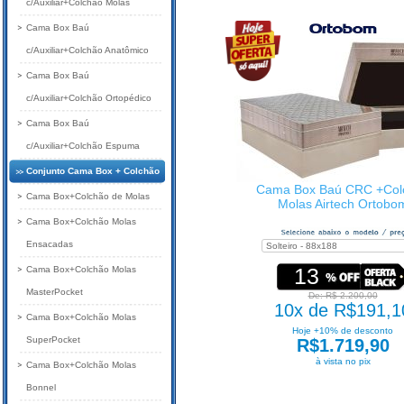
c/Auxiliar+Colchão Molas
Cama Box Baú
c/Auxiliar+Colchão Anatômico
Cama Box Baú
c/Auxiliar+Colchão Ortopédico
Cama Box Baú
c/Auxiliar+Colchão Espuma
Conjunto Cama Box + Colchão
Cama Box Baú CRC +Col
Cama Box+Colchão de Molas
Molas Airtech Ortobo
Cama Box+Colchão Molas
Ensacadas
13
Cama Box+Colchão Molas
MasterPocket
De: R$ 2.200,00
10x de R$191,1
Cama Box+Colchão Molas
Hoje +10% de desconto
SuperPocket
R$1.719,90
à vista no pix
Cama Box+Colchão Molas
Bonnel