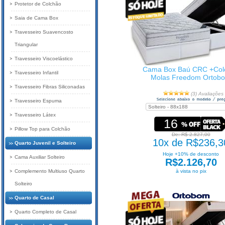
Protetor de Colchão
Saia de Cama Box
Travesseiro Suavencosto
Triangular
Travesseiro Viscoelástico
Cama Box Baú CRC +Col
Travesseiro Infantil
Molas Freedom Ortob
Travesseiro Fibras Siliconadas
(3) Avaliações
Travesseiro Espuma
Travesseiro Látex
16
Pillow Top para Colchão
De: R$ 2.827,00
10x de R$236,3
Quarto Juvenil e Solteiro
Hoje +10% de desconto
Cama Auxiliar Solteiro
R$2.126,70
Complemento Multiuso Quarto
à vista no pix
Solteiro
Quarto de Casal
Quarto Completo de Casal