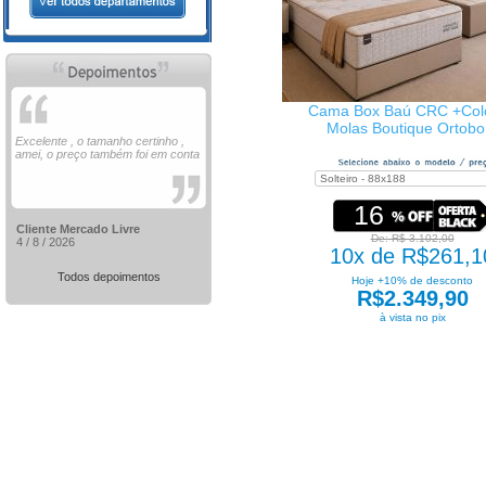
Cama Box Baú CRC +Col
Molas Boutique Ortob
Excelente , o tamanho certinho ,
amei, o preço também foi em conta
16
Cliente Mercado Livre
De: R$ 3.102,00
4 / 8 / 2026
10x de R$261,1
Todos depoimentos
Hoje +10% de desconto
R$2.349,90
à vista no pix