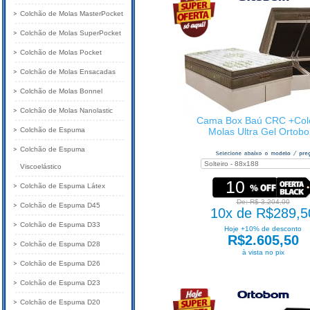
Colchão de Molas MasterPocket
Colchão de Molas SuperPocket
Colchão de Molas Pocket
Colchão de Molas Ensacadas
Colchão de Molas Bonnel
Colchão de Molas Nanolastic
Cama Box Baú CRC +Col
Colchão de Espuma
Molas Ultra Gel Ortob
Colchão de Espuma
Viscoelástico
10
Colchão de Espuma Látex
De: R$ 3.204,00
Colchão de Espuma D45
10x de R$289,5
Colchão de Espuma D33
Hoje +10% de desconto
R$2.605,50
Colchão de Espuma D28
à vista no pix
Colchão de Espuma D26
Colchão de Espuma D23
Colchão de Espuma D20