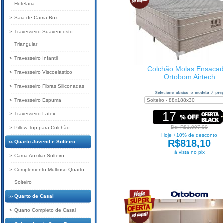
Hotelaria
Saia de Cama Box
Travesseiro Suavencosto
Triangular
Travesseiro Infantil
Colchão Molas Ensaca
Travesseiro Viscoelástico
Ortobom Airtech
Travesseiro Fibras Siliconadas
Travesseiro Espuma
17
Travesseiro Látex
De: R$1.097,00
Pillow Top para Colchão
Hoje +10% de desconto
R$818,10
Quarto Juvenil e Solteiro
à vista no pix
Cama Auxiliar Solteiro
Complemento Multiuso Quarto
Solteiro
Quarto de Casal
Quarto Completo de Casal