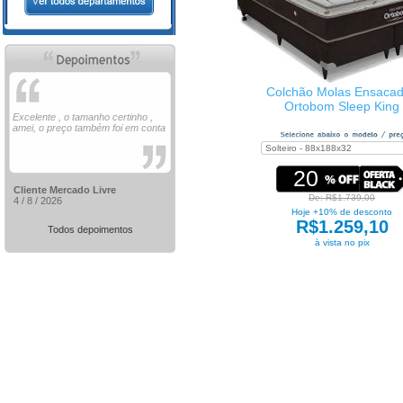
Colchão Molas Ensaca
Ortobom Sleep King
Excelente , o tamanho certinho ,
amei, o preço também foi em conta
20
Cliente Mercado Livre
De: R$1.739,00
4 / 8 / 2026
Hoje +10% de desconto
R$1.259,10
Todos depoimentos
à vista no pix