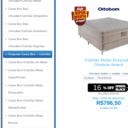
c/Auxiliar+Colchão Molas
Cama Box Baú
c/Auxiliar+Colchão Ortopédico
Cama Box Baú
c/Auxiliar+Colchão Anatômico
Cama Box Baú
c/Auxiliar+Colchão Espuma
Conjunto Cama Box + Colchão
Colchão Molas Ensaca
Cama Box+Colchão de Molas
Ortobom Airtech
Cama Box+Colchão Molas
SuperPocket
16
Cama Box+Colchão Molas
Ensacadas
De: R$1.054,00
Hoje +10% de desconto
Cama Box+Colchão Molas
R$796,50
MasterPocket
à vista no pix
Cama Box+Colchão Molas
Bonnel