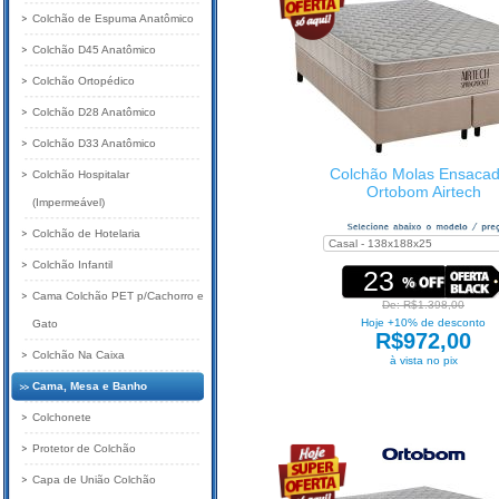
Colchão de Espuma Anatômico
Colchão D45 Anatômico
Colchão Ortopédico
Colchão D28 Anatômico
Colchão D33 Anatômico
Colchão Molas Ensaca
Colchão Hospitalar
Ortobom Airtech
(Impermeável)
Colchão de Hotelaria
Colchão Infantil
23
Cama Colchão PET p/Cachorro e
De: R$1.398,00
Hoje +10% de desconto
Gato
R$972,00
Colchão Na Caixa
à vista no pix
Cama, Mesa e Banho
Colchonete
Protetor de Colchão
Capa de União Colchão