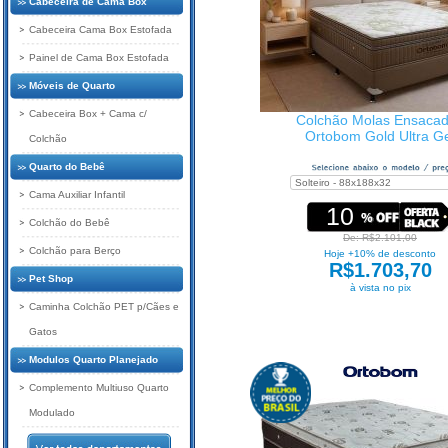
Cabeceira de Cama Box
Cabeceira Cama Box Estofada
Painel de Cama Box Estofada
Móveis de Quarto
Cabeceira Box + Cama c/
Colchão Molas Ensaca
Ortobom Gold Ultra G
Colchão
Quarto do Bebê
Cama Auxiliar Infantil
10
Colchão do Bebê
De: R$2.101,00
Colchão para Berço
Hoje +10% de desconto
R$1.703,70
Pet Shop
à vista no pix
Caminha Colchão PET p/Cães e
Gatos
Modulos Quarto Planejado
Complemento Multiuso Quarto
Modulado