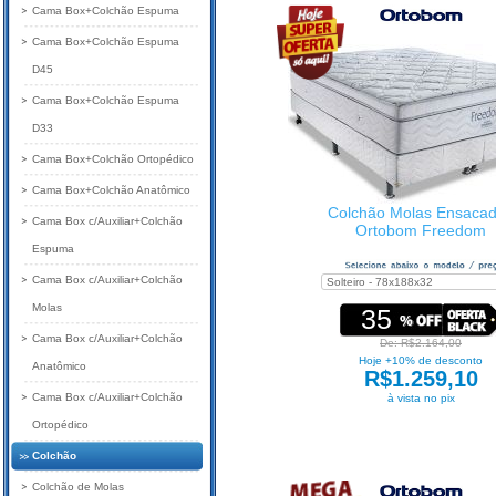
Cama Box+Colchão Espuma
Cama Box+Colchão Espuma
D45
Cama Box+Colchão Espuma
D33
Cama Box+Colchão Ortopédico
Cama Box+Colchão Anatômico
Colchão Molas Ensaca
Cama Box c/Auxiliar+Colchão
Ortobom Freedom
Espuma
Cama Box c/Auxiliar+Colchão
Molas
35
Cama Box c/Auxiliar+Colchão
De: R$2.164,00
Hoje +10% de desconto
Anatômico
R$1.259,10
Cama Box c/Auxiliar+Colchão
à vista no pix
Ortopédico
Colchão
Colchão de Molas