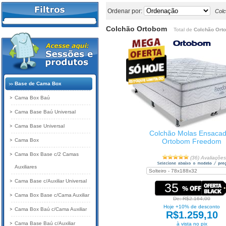
Ordenar por:
Col
Colchão Ortobom
Total de
Colchão Ort
Base de Cama Box
Cama Box Baú
Cama Base Baú Universal
Cama Base Universal
Colchão Molas Ensaca
Cama Box
Ortobom Freedom
Cama Box Base c/2 Camas
(36) Avaliações
Auxiliares
Cama Base c/Auxiliar Universal
35
Cama Box Base c/Cama Auxiliar
De: R$2.164,00
Hoje +10% de desconto
Cama Box Baú c/Cama Auxiliar
R$1.259,10
Cama Base Baú c/Auxiliar
à vista no pix