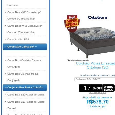
Universal
Cama Baú VAZ Exclusivo p/
Combo c/Cama Auxiliar
Cama Base VAZ Exclusivo p/
Combo c/Cama Auxiliar
Cama Auxiliar D28
Conjugado Cama Box +
Colchão
Cama Box+Colchão Espuma
Colchão Molas Ensaca
Conjugado
Ortobom ISO
Cama Box Colchão Molas
Conjugado
17
Conjunto Box Baú + Colchão
De: R$777,00
Cama Box Baú+Colchão Molas
Hoje +10% de desconto
R$578,70
Cama Box Baú+Colchão Molas
à vista no pix
Bonnel