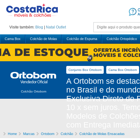
Visite também:
Blog
|
Natal
Outlet
Cama Box
Colchão de Molas
Colchão de Espuma
Colchão Ortopédico
Conjunto Box Ortobom
Cama Box Ortobom
A Ortobom se desta
no Brasil e do mund
Colchão Ortobom
Exclusiva Direto de
10 x sem juros. Tem
Modelos de Colchõe
com Entrega Imediat
Home
Marcas
Ortobom
Colchão
Colchão de Molas Ensacadas