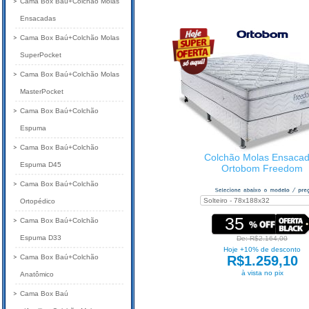
Cama Box Baú+Colchão Molas
Ensacadas
Cama Box Baú+Colchão Molas
SuperPocket
Cama Box Baú+Colchão Molas
MasterPocket
Cama Box Baú+Colchão
Espuma
Cama Box Baú+Colchão
Colchão Molas Ensaca
Espuma D45
Ortobom Freedom
Cama Box Baú+Colchão
Ortopédico
35
Cama Box Baú+Colchão
Espuma D33
De: R$2.164,00
Hoje +10% de desconto
Cama Box Baú+Colchão
R$1.259,10
à vista no pix
Anatômico
Cama Box Baú