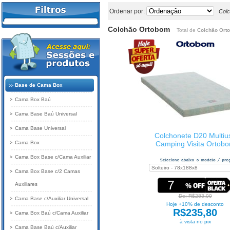
Ordenar por:
Col
Colchão Ortobom
Total de
Colchão Ort
Base de Cama Box
Cama Box Baú
Cama Base Baú Universal
Cama Base Universal
Colchonete D20 Multiu
Cama Box
Camping Visita Ortob
Cama Box Base c/Cama Auxiliar
Cama Box Base c/2 Camas
7
Auxiliares
De: R$283,00
Cama Base c/Auxiliar Universal
Hoje +10% de desconto
R$235,80
Cama Box Baú c/Cama Auxiliar
à vista no pix
Cama Base Baú c/Auxiliar