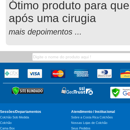
Ótimo produto para que
após uma cirugia
mais depoimentos ...
Sessões/Departamentos
Atendimento / Institucional
Colchão Sob Medida
Sobre a Costa Rica Colchões
Colchão
Nossas Lojas de Colchão
Cama Box
Seus Pedidos