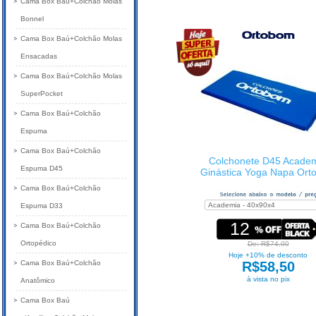
Cama Box Baú+Colchão Molas
Bonnel
Cama Box Baú+Colchão Molas
Ensacadas
Cama Box Baú+Colchão Molas
SuperPocket
Cama Box Baú+Colchão
Espuma
Cama Box Baú+Colchão
Colchonete D45 Acade
Espuma D45
Ginástica Yoga Napa Ort
Cama Box Baú+Colchão
Espuma D33
12
Cama Box Baú+Colchão
Ortopédico
De: R$74,00
Hoje +10% de desconto
Cama Box Baú+Colchão
R$58,50
à vista no pix
Anatômico
Cama Box Baú