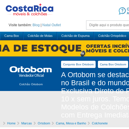
Visite também:
Blog
|
Natal
Outlet
Cama Box
Colchão de Molas
Colchão de Espuma
Colchão Ortopédico
Conjunto Box Ortobom
Cama Box Ortobom
A Ortobom se desta
no Brasil e do mund
Colchão Ortobom
Exclusiva Direto de
10 x sem juros. Tem
Modelos de Colchõe
com Entrega Imediat
Home
Marcas
Ortobom
Cama, Mesa e Banho
Colchonete