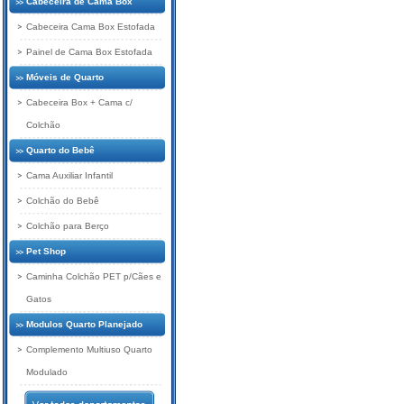
Cabeceira de Cama Box
Cabeceira Cama Box Estofada
Painel de Cama Box Estofada
Móveis de Quarto
Cabeceira Box + Cama c/
Colchão
Quarto do Bebê
Cama Auxiliar Infantil
Colchão do Bebê
Colchão para Berço
Pet Shop
Caminha Colchão PET p/Cães e
Gatos
Modulos Quarto Planejado
Complemento Multiuso Quarto
Modulado