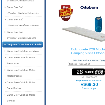
c/Auxiliar+Colchão Molas
Cama Box Baú
c/Auxiliar+Colchão Ortopédico
Cama Box Baú
c/Auxiliar+Colchão Anatômico
Cama Box Baú
c/Auxiliar+Colchão Espuma
Conjunto Cama Box + Colchão
Colchonete D20 Mochi
Cama Box+Colchão de Molas
Camping Visita Ortob
Cama Box+Colchão Molas
Ensacadas
28
Cama Box+Colchão Molas
MasterPocket
De: R$107,00
Hoje +10% de desconto
Cama Box+Colchão Molas
R$69,30
SuperPocket
à vista no pix
Cama Box+Colchão Molas
Bonnel