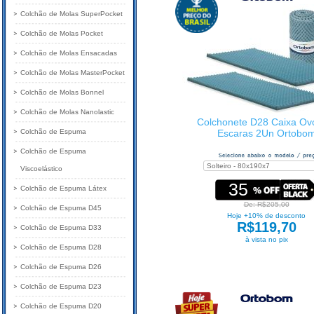
Colchão de Molas SuperPocket
Colchão de Molas Pocket
Colchão de Molas Ensacadas
Colchão de Molas MasterPocket
Colchão de Molas Bonnel
Colchão de Molas Nanolastic
Colchonete D28 Caixa Ovo
Colchão de Espuma
Escaras 2Un Ortobo
Colchão de Espuma
Viscoelástico
35
Colchão de Espuma Látex
De: R$205,00
Colchão de Espuma D45
Hoje +10% de desconto
R$119,70
Colchão de Espuma D33
à vista no pix
Colchão de Espuma D28
Colchão de Espuma D26
Colchão de Espuma D23
Colchão de Espuma D20