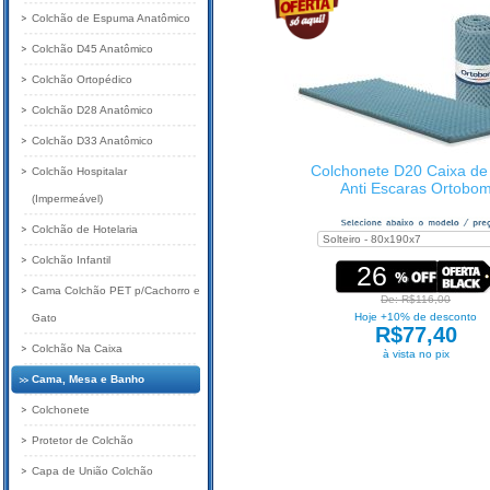
Colchão de Espuma Anatômico
Colchão D45 Anatômico
Colchão Ortopédico
Colchão D28 Anatômico
Colchão D33 Anatômico
Colchonete D20 Caixa de
Colchão Hospitalar
Anti Escaras Ortobo
(Impermeável)
Colchão de Hotelaria
Colchão Infantil
26
Cama Colchão PET p/Cachorro e
De: R$116,00
Hoje +10% de desconto
Gato
R$77,40
Colchão Na Caixa
à vista no pix
Cama, Mesa e Banho
Colchonete
Protetor de Colchão
Capa de União Colchão