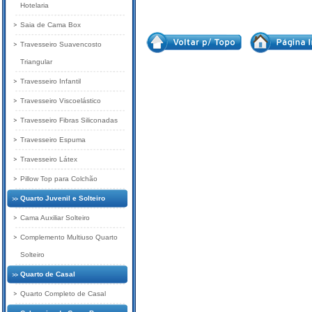
Hotelaria
Saia de Cama Box
Travesseiro Suavencosto
Triangular
Travesseiro Infantil
Travesseiro Viscoelástico
Travesseiro Fibras Siliconadas
Travesseiro Espuma
Travesseiro Látex
Pillow Top para Colchão
Quarto Juvenil e Solteiro
Cama Auxiliar Solteiro
Complemento Multiuso Quarto
Solteiro
Quarto de Casal
Quarto Completo de Casal