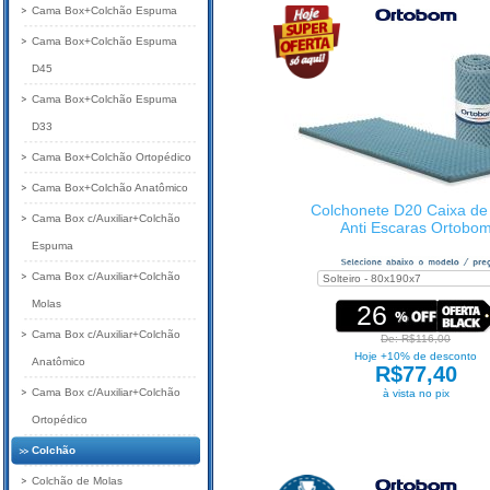
Cama Box+Colchão Espuma
Cama Box+Colchão Espuma
D45
Cama Box+Colchão Espuma
D33
Cama Box+Colchão Ortopédico
Cama Box+Colchão Anatômico
Colchonete D20 Caixa de
Cama Box c/Auxiliar+Colchão
Anti Escaras Ortobo
Espuma
Cama Box c/Auxiliar+Colchão
Molas
26
Cama Box c/Auxiliar+Colchão
De: R$116,00
Hoje +10% de desconto
Anatômico
R$77,40
Cama Box c/Auxiliar+Colchão
à vista no pix
Ortopédico
Colchão
Colchão de Molas