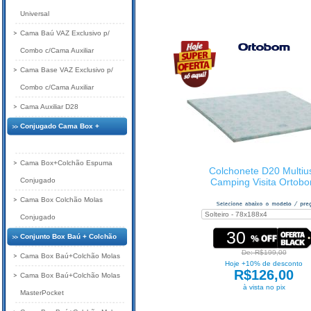
Universal
Cama Baú VAZ Exclusivo p/
Combo c/Cama Auxiliar
Cama Base VAZ Exclusivo p/
Combo c/Cama Auxiliar
Cama Auxiliar D28
Conjugado Cama Box +
Colchão
Cama Box+Colchão Espuma
Colchonete D20 Multiu
Conjugado
Camping Visita Ortob
Cama Box Colchão Molas
Conjugado
30
Conjunto Box Baú + Colchão
De: R$199,00
Cama Box Baú+Colchão Molas
Hoje +10% de desconto
R$126,00
Cama Box Baú+Colchão Molas
à vista no pix
MasterPocket