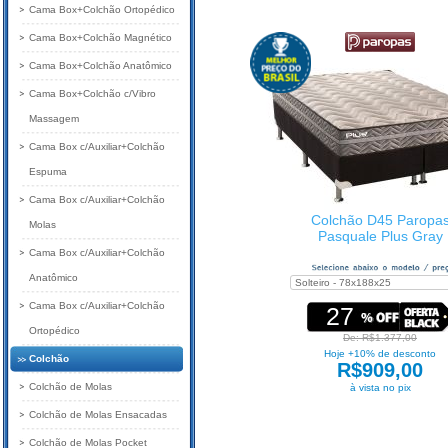
Cama Box+Colchão Ortopédico
Cama Box+Colchão Magnético
Cama Box+Colchão Anatômico
Cama Box+Colchão c/Vibro
Massagem
Cama Box c/Auxiliar+Colchão
Espuma
Cama Box c/Auxiliar+Colchão
Colchão D45 Paropa
Molas
Pasquale Plus Gray
Cama Box c/Auxiliar+Colchão
Anatômico
Cama Box c/Auxiliar+Colchão
27
Ortopédico
De: R$1.377,00
Hoje +10% de desconto
Colchão
R$909,00
Colchão de Molas
à vista no pix
Colchão de Molas Ensacadas
Colchão de Molas Pocket