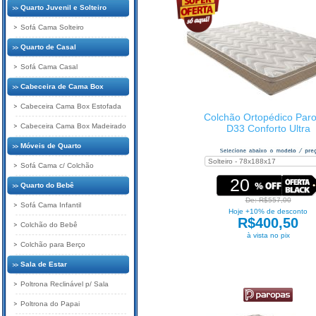
Quarto Juvenil e Solteiro
Sofá Cama Solteiro
Quarto de Casal
Sofá Cama Casal
Cabeceira de Cama Box
Cabeceira Cama Box Estofada
Colchão Ortopédico Par
Cabeceira Cama Box Madeirado
D33 Conforto Ultra
Móveis de Quarto
Sofá Cama c/ Colchão
20
Quarto do Bebê
De: R$557,00
Sofá Cama Infantil
Hoje +10% de desconto
R$400,50
Colchão do Bebê
à vista no pix
Colchão para Berço
Sala de Estar
Poltrona Reclinável p/ Sala
Poltrona do Papai