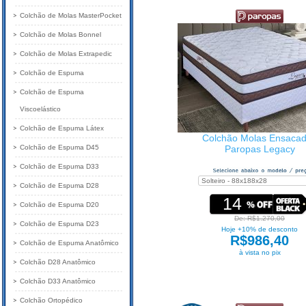
Colchão de Molas MasterPocket
Colchão de Molas Bonnel
Colchão de Molas Extrapedic
Colchão de Espuma
Colchão de Espuma
Viscoelástico
Colchão de Espuma Látex
Colchão Molas Ensaca
Colchão de Espuma D45
Paropas Legacy
Colchão de Espuma D33
Colchão de Espuma D28
14
Colchão de Espuma D20
De: R$1.270,00
Colchão de Espuma D23
Hoje +10% de desconto
R$986,40
Colchão de Espuma Anatômico
à vista no pix
Colchão D28 Anatômico
Colchão D33 Anatômico
Colchão Ortopédico