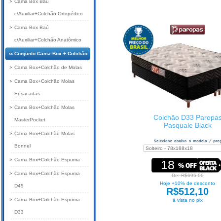
Cama Box Baú
c/Auxiliar+Colchão Ortopédico
Cama Box Baú
c/Auxiliar+Colchão Anatômico
Conjunto Cama Box + Colchão
Cama Box+Colchão de Molas
Cama Box+Colchão Molas
Ensacadas
Cama Box+Colchão Molas
Colchão D33 Paropa
MasterPocket
Pasquale Black
Cama Box+Colchão Molas
Bonnel
Cama Box+Colchão Espuma
18
Cama Box+Colchão Espuma
De: R$695,00
Hoje +10% de desconto
D45
R$512,10
Cama Box+Colchão Espuma
à vista no pix
D33