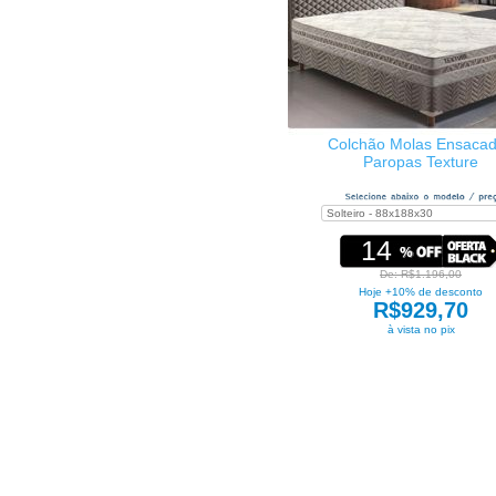
Colchão Molas Ensaca
Paropas Texture
14
De: R$1.196,00
Hoje +10% de desconto
R$929,70
à vista no pix