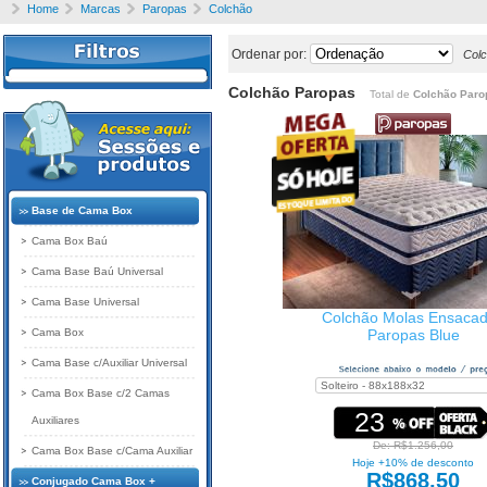
Home
Marcas
Paropas
Colchão
Ordenar por:
Col
Colchão Paropas
Total de
Colchão Paro
Base de Cama Box
Cama Box Baú
Cama Base Baú Universal
Cama Base Universal
Colchão Molas Ensaca
Cama Box
Paropas Blue
Cama Base c/Auxiliar Universal
Cama Box Base c/2 Camas
23
Auxiliares
De: R$1.256,00
Cama Box Base c/Cama Auxiliar
Hoje +10% de desconto
R$868,50
Conjugado Cama Box +