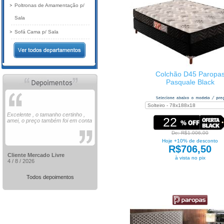
Poltronas de Amamentação p/
Sala
Sofá Cama p/ Sala
Colchão D45 Paropa
Pasquale Black
Excelente , o tamanho certinho ,
22
amei, o preço também foi em conta
De: R$1.006,00
Hoje +10% de desconto
R$706,50
Cliente Mercado Livre
à vista no pix
4 / 8 / 2026
Todos depoimentos