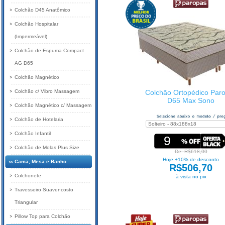
Colchão D45 Anatômico
Colchão Hospitalar
(Impermeável)
Colchão de Espuma Compact
AG D65
Colchão Magnético
Colchão c/ Vibro Massagem
Colchão Ortopédico Par
D65 Max Sono
Colchão Magnético c/ Massagem
Colchão de Hotelaria
Colchão Infantil
9
Colchão de Molas Plus Size
De: R$618,00
Hoje +10% de desconto
Cama, Mesa e Banho
R$506,70
Colchonete
à vista no pix
Travesseiro Suavencosto
Triangular
Pillow Top para Colchão