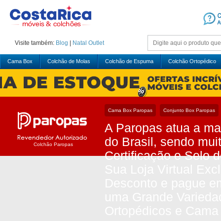
Visite também:
Blog
|
Natal
Outlet
Cama Box
Colchão de Molas
Colchão de Espuma
Colchão Ortopédico
Cama Box Paropas
Conjunto Box Paropas
A Paropas atua a ma
do Brasil, sendo mui
Colchão Paropas
Certificação e Selo
Sua Loja Virtual Exc
Desconto e pague em
uma Grande Varieda
Ortopédicos e Cama 