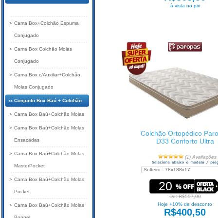
à vista no pix
Colchão
Cama Box+Colchão Espuma
Conjugado
Cama Box Colchão Molas
Conjugado
Cama Box c/Auxiliar+Colchão
Molas Conjugado
Conjunto Box Baú + Colchão
Cama Box Baú+Colchão Molas
Cama Box Baú+Colchão Molas
Colchão Ortopédico Par
Ensacadas
D33 Conforto Ultra
Cama Box Baú+Colchão Molas
(1) Avaliações
MasterPocket
Cama Box Baú+Colchão Molas
20
Pocket
De: R$557,00
Hoje +10% de desconto
Cama Box Baú+Colchão Molas
R$400,50
Bonnel