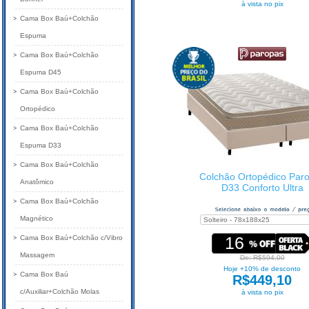
à vista no pix
Cama Box Baú+Colchão
Espuma
Cama Box Baú+Colchão
Espuma D45
Cama Box Baú+Colchão
Ortopédico
Cama Box Baú+Colchão
Espuma D33
Cama Box Baú+Colchão
Colchão Ortopédico Par
Anatômico
D33 Conforto Ultra
Cama Box Baú+Colchão
Magnético
16
Cama Box Baú+Colchão c/Vibro
Massagem
De: R$594,00
Hoje +10% de desconto
Cama Box Baú
R$449,10
c/Auxiliar+Colchão Molas
à vista no pix