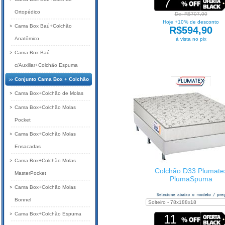
7
Ortopédico
De: R$707,00
Hoje +10% de desconto
Cama Box Baú+Colchão
R$594,90
Anatômico
à vista no pix
Cama Box Baú
c/Auxiliar+Colchão Espuma
Conjunto Cama Box + Colchão
Cama Box+Colchão de Molas
Cama Box+Colchão Molas
Pocket
Cama Box+Colchão Molas
Ensacadas
Cama Box+Colchão Molas
Colchão D33 Plumate
MasterPocket
PlumaSpuma
Cama Box+Colchão Molas
Bonnel
Cama Box+Colchão Espuma
11