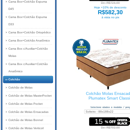
Cama Box+Colchão Espuma
De: R$724,00
Hoje +10% de desconto
D45
R$582,30
Cama Box+Colchão Espuma
à vista no pix
D33
Cama Box+Colchão Ortopédico
Cama Box+Colchão Anatômico
Cama Box c/Auxiliar+Colchão
Molas
Cama Box c/Auxiliar+Colchão
Anatômico
Colchão
Colchão de Molas
Colchão Molas Ensaca
Colchão de Molas MasterPocket
Plumatex Smart Class
Colchão de Molas Pocket
Colchão de Molas Ensacadas
15
Colchão de Molas Bonnel
De: R$792,00
Colchão de Molas Verticoil