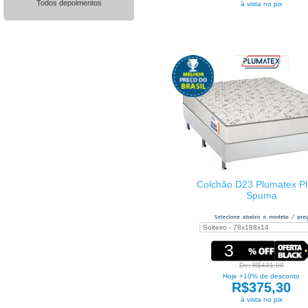
Todos depoimentos
à vista no pix
Colchão D23 Plumatex P
Spuma
3
De: R$431,00
Hoje +10% de desconto
R$375,30
à vista no pix