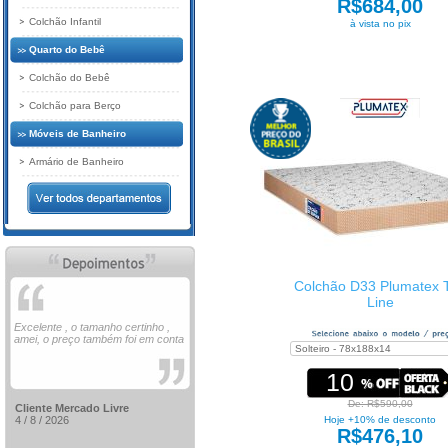
R$684,00
Colchão Infantil
à vista no pix
Quarto do Bebê
Colchão do Bebê
Colchão para Berço
Móveis de Banheiro
Armário de Banheiro
Colchão D33 Plumatex 
Line
Excelente , o tamanho certinho ,
amei, o preço também foi em conta
10
De: R$590,00
Cliente Mercado Livre
4 / 8 / 2026
Hoje +10% de desconto
R$476,10