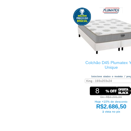
Colchão D45 Plumatex Y
Unique
8
De: R$3.231,00
Hoje +10% de desconto
R$2.686,50
à vista no pix