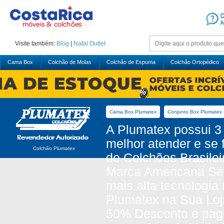
Visite também:
Blog
|
Natal
Outlet
Cama Box
Colchão de Molas
Colchão de Espuma
Colchão Ortopédico
Cama Box Plumatex
Conjunto Box Plumatex
A Plumatex possui 3 
melhor atender e se
Colchão Plumatex
de Colchões Brasilei
Marca Americana Sea
mais alta tecnologi
Plumatex na Sua Loja
50% Desconto e pagu