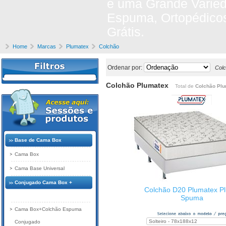
e uma Grande Varie
Espuma, Ortopédicos
Grátis.
Home
Marcas
Plumatex
Colchão
Ordenar por:
Colc
Colchão Plumatex
Total de
Colchão Pl
Base de Cama Box
Cama Box
Cama Base Universal
Conjugado Cama Box +
Colchão D20 Plumatex P
Colchão
Spuma
Cama Box+Colchão Espuma
Conjugado