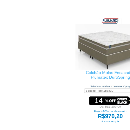
Colchão Molas Ensaca
Plumatex DuroSpring
14
De: R$1.250,00
Hoje +10% de desconto
R$970,20
à vista no pix