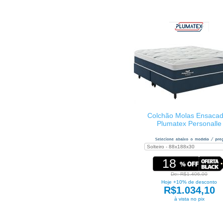
Colchão Molas Ensaca
Plumatex Personalle
18
De: R$1.406,00
Hoje +10% de desconto
R$1.034,10
à vista no pix