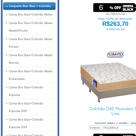
6
Conjunto Box Baú + Colchão
De: R$313,00
Cama Box Baú+Colchão Molas
Hoje +10% de desconto
R$263,70
Cama Box Baú+Colchão Molas
à vista no pix
MasterPocket
Cama Box Baú+Colchão Molas
Pocket
Cama Box Baú+Colchão Molas
Bonnel
Cama Box Baú+Colchão Molas
Ensacadas
Cama Box Baú+Colchão
Espuma
Cama Box Baú+Colchão
Colchão D45 Plumatex 
Espuma D45
Line
Cama Box Baú+Colchão
Espuma D33
Cama Box Baú+Colchão