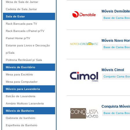
Mesa de Sala de Jantar
Cadeira de Sala Jantar
Móveis Demóbile
Sala de Estar
Base de Cama Box
Rack Bancada para TV
Rack Bancada c/Painel p/TV
Painel Home p/TV
Móveis Novo Hor
Estante para Livros e Decoração
Base de Cama Box
p/Sala
Poltrona Reclinável p/ Sala
Móveis de Escritório
Móveis Cimol
Mesa para Escritório
Conjunto Cama Box
Mesa para Computador
Móveis para Lavanderia
Balcão de Lavanderia
Armário Multiuso Lavanderia
Conquista Móvei
Móveis de Banheiro
Base de Cama Box
Gabinete de banheiro
Espelheira de Banheiro