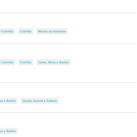
+ Colchão
Colchão
Móveis de Banheiro
+ Colchão
Colchão
Cama, Mesa e Banho
sa e Banho
Quarto Juvenil e Solteiro
sa e Banho