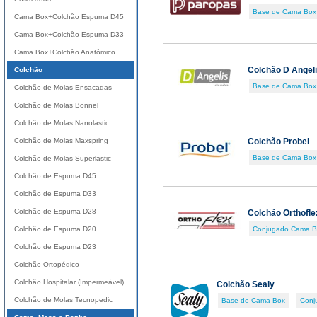
Base de Cama Box
Cama Box+Colchão Espuma D45
Cama Box+Colchão Espuma D33
Cama Box+Colchão Anatômico
Colchão D Angeli
Colchão
Base de Cama Box
Colchão de Molas Ensacadas
Colchão de Molas Bonnel
Colchão de Molas Nanolastic
Colchão de Molas Maxspring
Colchão Probel
Base de Cama Box
Colchão de Molas Superlastic
Colchão de Espuma D45
Colchão de Espuma D33
Colchão de Espuma D28
Colchão Orthofle
Colchão de Espuma D20
Conjugado Cama B
Colchão de Espuma D23
Colchão Ortopédico
Colchão Hospitalar (Impermeável)
Colchão Sealy
Colchão de Molas Tecnopedic
Base de Cama Box
Conj