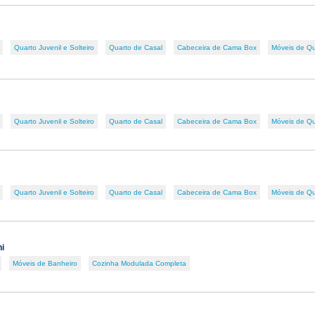
Quarto Juvenil e Solteiro
Quarto de Casal
Cabeceira de Cama Box
Móveis de Qu
Quarto Juvenil e Solteiro
Quarto de Casal
Cabeceira de Cama Box
Móveis de Qu
Quarto Juvenil e Solteiro
Quarto de Casal
Cabeceira de Cama Box
Móveis de Qu
ni
Móveis de Banheiro
Cozinha Modulada Completa