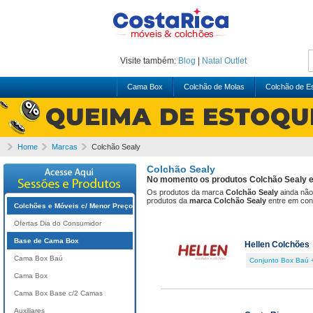
Visite também:
Blog
|
Natal
Outlet
Cama Box
Colchão de Molas
Colchão de 
Home
Marcas
Colchão Sealy
Colchão Sealy
No momento os produtos Colchão Sealy es
Os produtos da marca
Colchão Sealy
ainda não
produtos da
marca Colchão Sealy
entre em con
Colchões e Móveis c/ Menor Preço
Ofertas Dia do Consumidor
Base de Cama Box
Hellen Colchões
Cama Box Baú
Conjunto Box Baú 
Cama Box
Cama Box Base c/2 Camas
Auxiliares