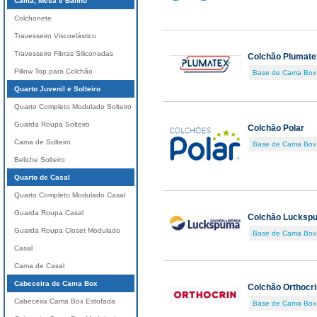
Cama, Mesa e Banho
Colchonete
Travesseiro Viscoelástico
Travesseiro Fibras Siliconadas
Colchão Plumate
Pillow Top para Colchão
Base de Cama Box
Quarto Juvenil e Solteiro
Quarto Completo Modulado Solteiro
Guarda Roupa Solteiro
Colchão Polar
Cama de Solteiro
Base de Cama Box
Beliche Solteiro
Quarto de Casal
Quarto Completo Modulado Casal
Guarda Roupa Casal
Colchão Lucksp
Guarda Roupa Closet Modulado
Base de Cama Box
Casal
Cama de Casal
Cabeceira de Cama Box
Colchão Orthocri
Cabeceira Cama Box Estofada
Base de Cama Box