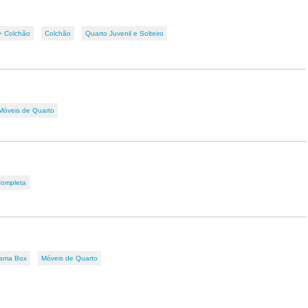
+ Colchão
Colchão
Quarto Juvenil e Solteiro
Móveis de Quarto
Completa
Cama Box
Móveis de Quarto