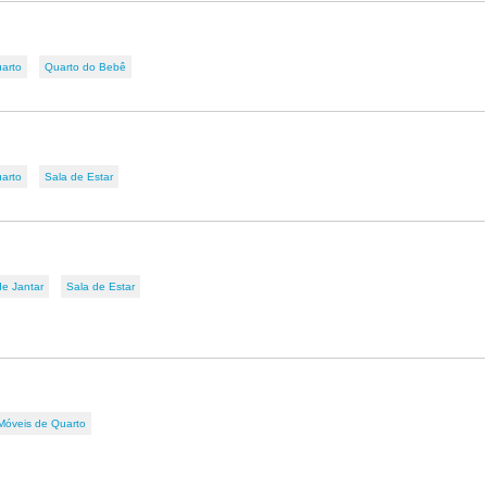
arto
Quarto do Bebê
arto
Sala de Estar
de Jantar
Sala de Estar
Móveis de Quarto