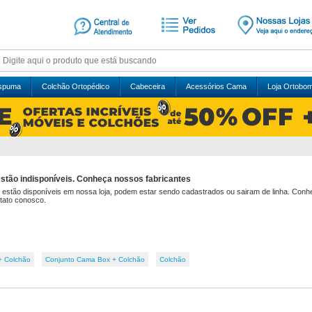
Espuma
Colchão Ortopédico
Cabeceira
Acessórios Cama
Loja Ortobo
tão indisponíveis. Conheça nossos fabricantes
 estão disponíveis em nossa loja, podem estar sendo cadastrados ou sairam de linha. Con
tato conosco.
+ Colchão
Conjunto Cama Box + Colchão
Colchão