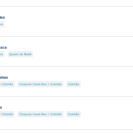
lex
ho
asca
ho
Quarto do Bebê
minas
+ Colchão
Conjunto Cama Box + Colchão
Colchão
ex
+ Colchão
Conjunto Cama Box + Colchão
Colchão