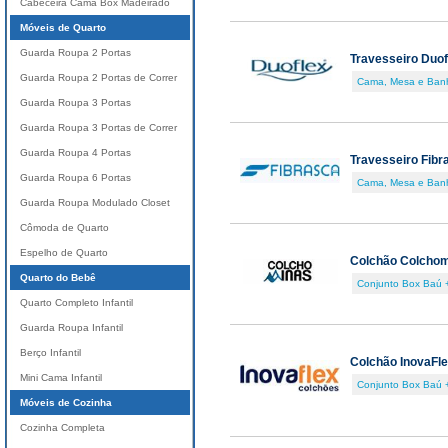
Cabeceira Cama Box Madeirado
Móveis de Quarto
Guarda Roupa 2 Portas
Travesseiro Duof
Guarda Roupa 2 Portas de Correr
Cama, Mesa e Ban
Guarda Roupa 3 Portas
Guarda Roupa 3 Portas de Correr
Guarda Roupa 4 Portas
Travesseiro Fibr
Guarda Roupa 6 Portas
Cama, Mesa e Ban
Guarda Roupa Modulado Closet
Cômoda de Quarto
Espelho de Quarto
Colchão Colcho
Quarto do Bebê
Conjunto Box Baú 
Quarto Completo Infantil
Guarda Roupa Infantil
Berço Infantil
Colchão InovaFl
Mini Cama Infantil
Conjunto Box Baú 
Móveis de Cozinha
Cozinha Completa