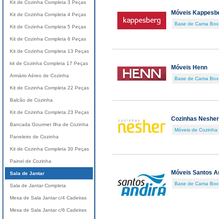
Kit de Cozinha Completa 3 Peças
Móveis Kappesb
Kit de Cozinha Completa 4 Peças
Base de Cama Box
Kit de Cozinha Completa 5 Peças
Kit de Cozinha Completa 6 Peças
Kit de Cozinha Completa 13 Peças
kit de Cozinha Completa 17 Peças
Móveis Henn
Armário Aéreo de Cozinha
Base de Cama Box
Kit de Cozinha Completa 22 Peças
Balcão de Cozinha
Kit de Cozinha Completa 23 Peças
Cozinhas Nesher
Bancada Gourmet Ilha de Cozinha
Móveis de Cozinha
Paneleiro de Cozinha
Kit de Cozinha Completa 30 Peças
Painel de Cozinha
Móveis Santos A
Sala de Jantar
Base de Cama Box
Sala de Jantar Completa
Mesa de Sala Jantar c/4 Cadeiras
Mesa de Sala Jantar c/6 Cadeiras