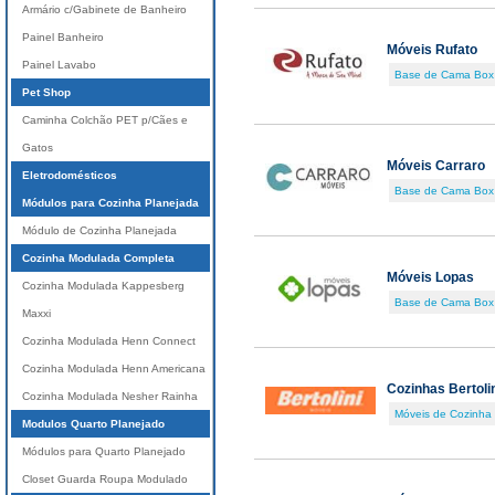
Armário c/Gabinete de Banheiro
Painel Banheiro
Móveis Rufato
Painel Lavabo
Base de Cama Box
Pet Shop
Caminha Colchão PET p/Cães e
Gatos
Móveis Carraro
Eletrodomésticos
Base de Cama Box
Módulos para Cozinha Planejada
Módulo de Cozinha Planejada
Cozinha Modulada Completa
Móveis Lopas
Cozinha Modulada Kappesberg
Base de Cama Box
Maxxi
Cozinha Modulada Henn Connect
Cozinha Modulada Henn Americana
Cozinhas Bertoli
Cozinha Modulada Nesher Rainha
Móveis de Cozinha
Modulos Quarto Planejado
Módulos para Quarto Planejado
Closet Guarda Roupa Modulado