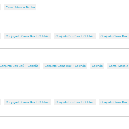
Cama, Mesa e Banho
m
Conjugado Cama Box + Colchão
Conjunto Box Baú + Colchão
Conjunto Cama Box 
Conjunto Box Baú + Colchão
Conjunto Cama Box + Colchão
Colchão
Cama, Mesa e
Conjugado Cama Box + Colchão
Conjunto Box Baú + Colchão
Conjunto Cama Box 