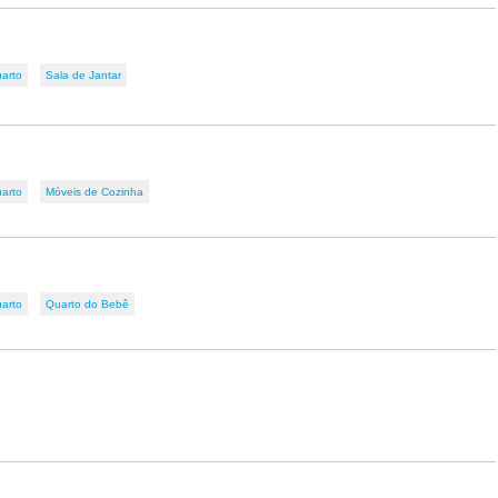
arto
Sala de Jantar
arto
Móveis de Cozinha
arto
Quarto do Bebê