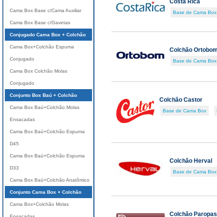
Costa Rica
Cama Box Base c/Cama Auxiliar
Base de Cama Box
Cama Box Base c/Gavetas
Conjugado Cama Box + Colchão
Cama Box+Colchão Espuma
Colchão Ortobo
Conjugado
Base de Cama Box
Cama Box Colchão Molas
Conjugado
Conjunto Box Baú + Colchão
Colchão Castor
Cama Box Baú+Colchão Molas
Base de Cama Box
Ensacadas
Cama Box Baú+Colchão Espuma
D45
Cama Box Baú+Colchão Espuma
Colchão Herval
D33
Base de Cama Box
Cama Box Baú+Colchão Anatômico
Conjunto Cama Box + Colchão
Cama Box+Colchão Molas
Colchão Paropas
Ensacadas