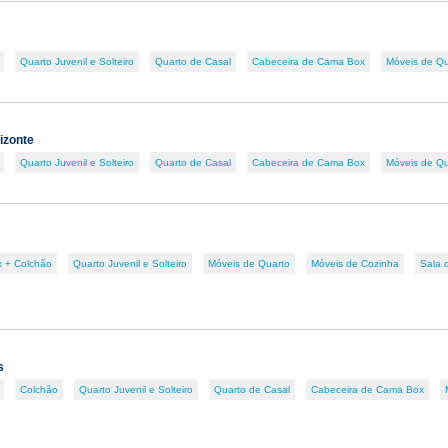
Quarto Juvenil e Solteiro
Quarto de Casal
Cabeceira de Cama Box
Móveis de Qu
izonte
Quarto Juvenil e Solteiro
Quarto de Casal
Cabeceira de Cama Box
Móveis de Qu
 + Colchão
Quarto Juvenil e Solteiro
Móveis de Quarto
Móveis de Cozinha
Sala 
s
Colchão
Quarto Juvenil e Solteiro
Quarto de Casal
Cabeceira de Cama Box