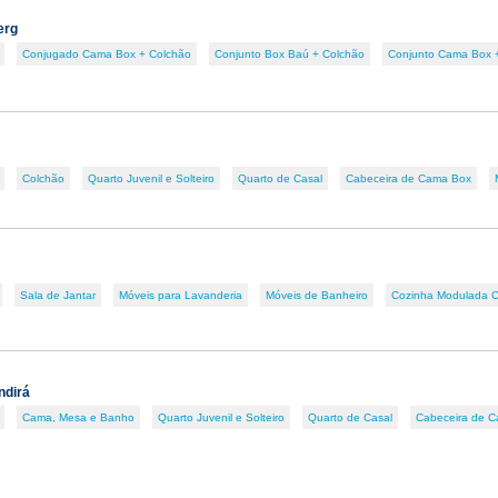
erg
Conjugado Cama Box + Colchão
Conjunto Box Baú + Colchão
Conjunto Cama Box 
Colchão
Quarto Juvenil e Solteiro
Quarto de Casal
Cabeceira de Cama Box
Sala de Jantar
Móveis para Lavanderia
Móveis de Banheiro
Cozinha Modulada 
ndirá
Cama, Mesa e Banho
Quarto Juvenil e Solteiro
Quarto de Casal
Cabeceira de 