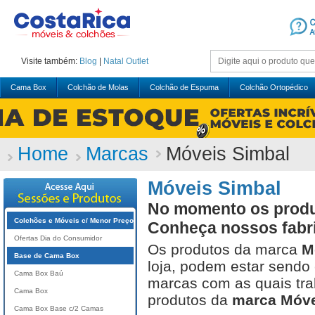
Visite também:
Blog
|
Natal
Outlet
Cama Box
Colchão de Molas
Colchão de Espuma
Colchão Ortopédico
Home
Marcas
Móveis Simbal
Móveis Simbal
No momento os produt
Colchões e Móveis c/ Menor Preço
Conheça nossos fabr
Ofertas Dia do Consumidor
Os produtos da marca
M
Base de Cama Box
loja, podem estar sendo
Cama Box Baú
marcas com as quais tra
Cama Box
produtos da
marca Móve
Cama Box Base c/2 Camas