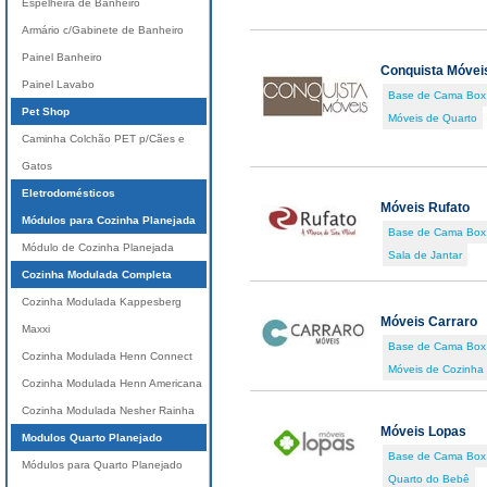
Espelheira de Banheiro
Armário c/Gabinete de Banheiro
Painel Banheiro
Conquista Móvei
Painel Lavabo
Base de Cama Box
Pet Shop
Móveis de Quarto
Caminha Colchão PET p/Cães e
Gatos
Eletrodomésticos
Móveis Rufato
Módulos para Cozinha Planejada
Base de Cama Box
Módulo de Cozinha Planejada
Sala de Jantar
Cozinha Modulada Completa
Cozinha Modulada Kappesberg
Móveis Carraro
Maxxi
Base de Cama Box
Cozinha Modulada Henn Connect
Móveis de Cozinha
Cozinha Modulada Henn Americana
Cozinha Modulada Nesher Rainha
Móveis Lopas
Modulos Quarto Planejado
Base de Cama Box
Módulos para Quarto Planejado
Quarto do Bebê