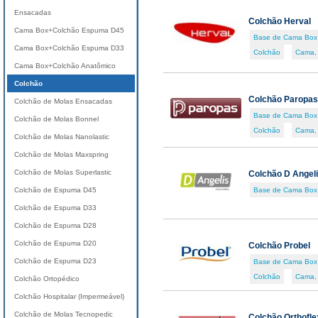
Ensacadas
Colchão Herval
Cama Box+Colchão Espuma D45
Base de Cama Box
Cama Box+Colchão Espuma D33
Colchão
Cama,
Cama Box+Colchão Anatômico
Colchão
Colchão Paropas
Colchão de Molas Ensacadas
Base de Cama Box
Colchão de Molas Bonnel
Colchão
Cama,
Colchão de Molas Nanolastic
Colchão de Molas Maxspring
Colchão de Molas Superlastic
Colchão D Angeli
Colchão de Espuma D45
Base de Cama Box
Colchão de Espuma D33
Colchão de Espuma D28
Colchão de Espuma D20
Colchão Probel
Colchão de Espuma D23
Base de Cama Box
Colchão
Cama,
Colchão Ortopédico
Colchão Hospitalar (Impermeável)
Colchão de Molas Tecnopedic
Colchão Orthofle