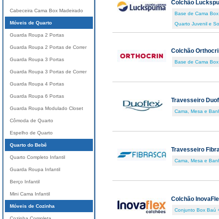
Colchão Lucksp
Cabeceira Cama Box Madeirado
Base de Cama Box
Móveis de Quarto
Quarto Juvenil e So
Guarda Roupa 2 Portas
Guarda Roupa 2 Portas de Correr
Colchão Orthocri
Guarda Roupa 3 Portas
Base de Cama Box
Guarda Roupa 3 Portas de Correr
Guarda Roupa 4 Portas
Guarda Roupa 6 Portas
Travesseiro Duof
Guarda Roupa Modulado Closet
Cama, Mesa e Ban
Cômoda de Quarto
Espelho de Quarto
Quarto do Bebê
Travesseiro Fibr
Quarto Completo Infantil
Cama, Mesa e Ban
Guarda Roupa Infantil
Berço Infantil
Mini Cama Infantil
Colchão InovaFl
Móveis de Cozinha
Conjunto Box Baú 
Cozinha Completa