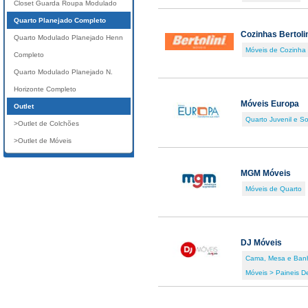
Closet Guarda Roupa Modulado
Quarto Planejado Completo
Cozinhas Bertoli
Quarto Modulado Planejado Henn
Móveis de Cozinha
Completo
Quarto Modulado Planejado N.
Horizonte Completo
Móveis Europa
Outlet
Quarto Juvenil e So
>Outlet de Colchões
>Outlet de Móveis
MGM Móveis
Móveis de Quarto
DJ Móveis
Cama, Mesa e Ban
Móveis > Paineis D