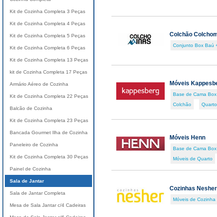
Kit de Cozinha Completa 3 Peças
Kit de Cozinha Completa 4 Peças
Colchão Colcho
Kit de Cozinha Completa 5 Peças
Conjunto Box Baú 
Kit de Cozinha Completa 6 Peças
Kit de Cozinha Completa 13 Peças
kit de Cozinha Completa 17 Peças
Móveis Kappesb
Armário Aéreo de Cozinha
Base de Cama Box
Kit de Cozinha Completa 22 Peças
Colchão
Quarto 
Balcão de Cozinha
Kit de Cozinha Completa 23 Peças
Bancada Gourmet Ilha de Cozinha
Móveis Henn
Paneleiro de Cozinha
Base de Cama Box
Kit de Cozinha Completa 30 Peças
Móveis de Quarto
Painel de Cozinha
Sala de Jantar
Cozinhas Nesher
Sala de Jantar Completa
Móveis de Cozinha
Mesa de Sala Jantar c/4 Cadeiras