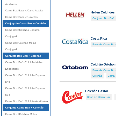
Auxiliares
Cama Box Base c/Cama Auxiliar
Hellen Colchões
Cama Box Base c/Gavetas
Conjunto Box Baú 
Conjugado Cama Box + Colchão
Cama Box+Colchão Espuma
Conjugado
Costa Rica
Cama Box Colchão Molas
Base de Cama Box
Conjugado
Conjunto Box Baú + Colchão
Cama Box Baú+Colchão Molas
Colchão Ortobo
Ensacadas
Base de Cama Box
Cama Box Baú+Colchão Espuma
Colchão
Cama,
D45
Cama Box Baú+Colchão Espuma
Colchão Castor
D33
Base de Cama Box
Cama Box Baú+Colchão Anatômico
Conjunto Cama Box + Colchão
Cama Box+Colchão Molas