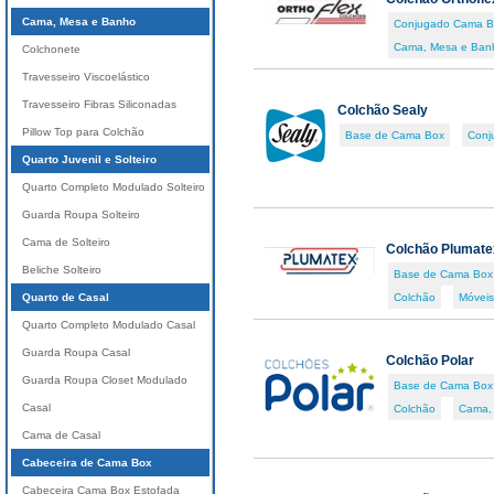
Cama, Mesa e Banho
Conjugado Cama B
Cama, Mesa e Ban
Colchonete
Travesseiro Viscoelástico
Travesseiro Fibras Siliconadas
Colchão Sealy
Pillow Top para Colchão
Base de Cama Box
Conj
Quarto Juvenil e Solteiro
Quarto Completo Modulado Solteiro
Guarda Roupa Solteiro
Cama de Solteiro
Colchão Plumate
Beliche Solteiro
Base de Cama Box
Quarto de Casal
Colchão
Móveis
Quarto Completo Modulado Casal
Guarda Roupa Casal
Colchão Polar
Guarda Roupa Closet Modulado
Base de Cama Box
Casal
Colchão
Cama,
Cama de Casal
Cabeceira de Cama Box
Cabeceira Cama Box Estofada