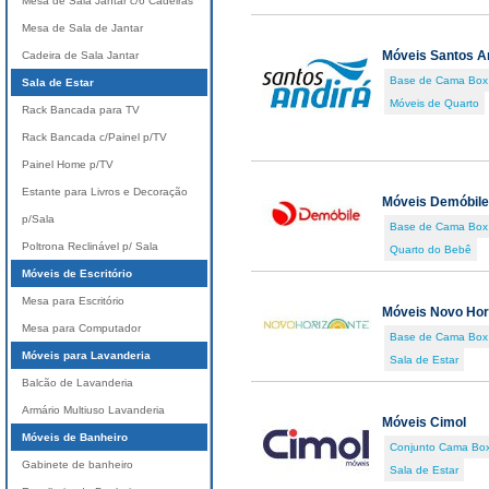
Mesa de Sala Jantar c/6 Cadeiras
Mesa de Sala de Jantar
Móveis Santos A
Cadeira de Sala Jantar
Base de Cama Box
Sala de Estar
Móveis de Quarto
Rack Bancada para TV
Rack Bancada c/Painel p/TV
Painel Home p/TV
Estante para Livros e Decoração
Móveis Demóbile
p/Sala
Base de Cama Box
Poltrona Reclinável p/ Sala
Quarto do Bebê
Móveis de Escritório
Mesa para Escritório
Móveis Novo Hor
Mesa para Computador
Base de Cama Box
Móveis para Lavanderia
Sala de Estar
Balcão de Lavanderia
Armário Multiuso Lavanderia
Móveis Cimol
Móveis de Banheiro
Conjunto Cama Box
Gabinete de banheiro
Sala de Estar