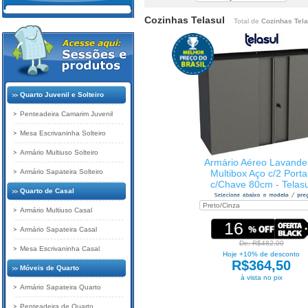
Cozinhas Telasul
Total de
Cozinhas Tela
Quarto Juvenil e Solteiro
Penteadeira Camarim Juvenil
Mesa Escrivaninha Solteiro
Armário Multiuso Solteiro
Armário Aéreo Lavande
Armário Sapateira Solteiro
Multibox Aço c/2 Porta
c/Chave 80cm - Telasu
Quarto de Casal
Armário Multiuso Casal
16
Armário Sapateira Casal
De: R$482,00
Mesa Escrivaninha Casal
Hoje +10% de desconto
R$364,50
Móveis de Quarto
à vista no pix
Armário Sapateira Quarto
Penteadeira de Quarto