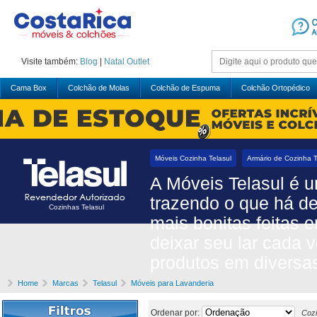
Visite também:
Blog
|
Natal
Outlet
Cama Box
Colchão de Molas
Colchão de Espuma
Colchão Ortopédico
Móveis Cozinha Telasul
Armário de Cozinha T
A Móveis Telasul é 
trazendo o que há de
Cozinhas Telasul
mais bonitas feitas 
deixar seu lar cada v
produtos em diversas
Home
Marcas
Telasul
Móveis para Lavanderia
Ordenar por:
Cozi