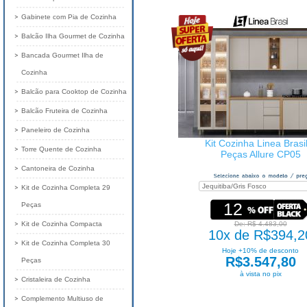
Gabinete com Pia de Cozinha
Balcão Ilha Gourmet de Cozinha
Bancada Gourmet Ilha de
Cozinha
Balcão para Cooktop de Cozinha
Balcão Fruteira de Cozinha
Paneleiro de Cozinha
Kit Cozinha Linea Brasi
Torre Quente de Cozinha
Peças Allure CP05
Cantoneira de Cozinha
Kit de Cozinha Completa 29
12
Peças
Kit de Cozinha Compacta
De: R$ 4.483,00
10x de R$394,2
Kit de Cozinha Completa 30
Hoje +10% de desconto
R$3.547,80
Peças
à vista no pix
Cristaleira de Cozinha
Complemento Multiuso de