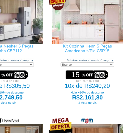
ha Nesher 5 Peças
Kit Cozinha Henn 5 Peças
nha C5P112
Americana s/Pia C5P15
15
: R$ 3.851,00
De: R$ 2.821,00
e R$305,50
10x de R$240,20
10% de desconto
Hoje +10% de desconto
2.749,50
R$2.161,80
 vista no pix
à vista no pix