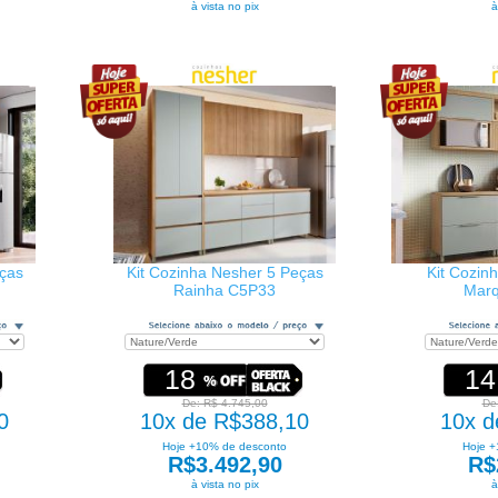
à vista no pix
à
eças
Kit Cozinha Nesher 5 Peças
Kit Cozin
Rainha C5P33
Mar
18
14
De: R$ 4.745,00
De
0
10x de R$388,10
10x d
Hoje +10% de desconto
Hoje +
R$3.492,90
R$
à vista no pix
à