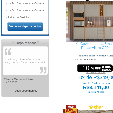
Kit 4un Banquetas de Cozinha
Kit 6un Banquetas de Cozinha
Painel de Cozinha
Kit Cozinha Linea Brasi
Peças Allure CP04
Excelente , o tamanho certinho ,
amei, o preço também foi em conta
10
De: R$ 3.896,00
10x de R$349,0
Cliente Mercado Livre
4 / 8 / 2026
Hoje +10% de desconto
R$3.141,00
Todos depoimentos
à vista no pix