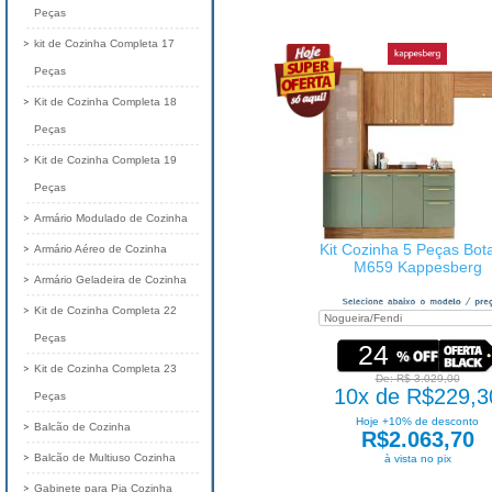
Peças
kit de Cozinha Completa 17
Peças
Kit de Cozinha Completa 18
Peças
Kit de Cozinha Completa 19
Peças
Armário Modulado de Cozinha
Kit Cozinha 5 Peças Bot
Armário Aéreo de Cozinha
M659 Kappesberg
Armário Geladeira de Cozinha
Kit de Cozinha Completa 22
Peças
24
Kit de Cozinha Completa 23
De: R$ 3.029,00
10x de R$229,3
Peças
Hoje +10% de desconto
Balcão de Cozinha
R$2.063,70
Balcão de Multiuso Cozinha
à vista no pix
Gabinete para Pia Cozinha