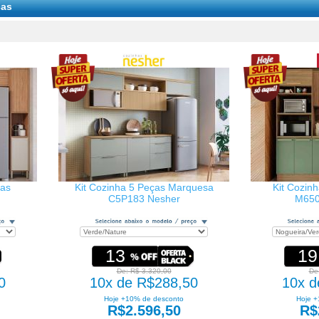
ças
ças
Kit Cozinha 5 Peças Marquesa
Kit Cozin
C5P183 Nesher
M650
13
19
De: R$ 3.320,00
De
0
10x de R$288,50
10x d
Hoje +10% de desconto
Hoje +
R$2.596,50
R$