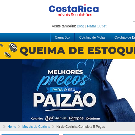
Visite também:
Blog
|
Natal
Outlet
Cama Box
Colchão de Molas
Colchão de 
Home
Móveis de Cozinha
Kit de Cozinha Completa 5 Peças