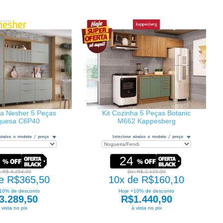
ha Nesher 5 Peças
Kit Cozinha 5 Peças Botanic
quesa C6P40
M662 Kappesberg
24
: R$ 4.254,00
De: R$ 2.120,00
e R$365,50
10x de R$160,10
10% de desconto
Hoje +10% de desconto
3.289,50
R$1.440,90
 vista no pix
à vista no pix