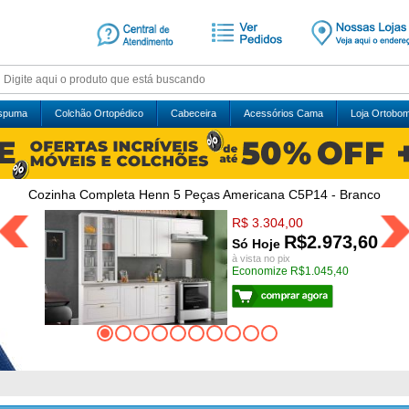
Espuma
Colchão Ortopédico
Cabeceira
Acessórios Cama
Loja Ortobo
Cozinha Completa Henn 5 Peças Americana C5P14 - Branco
R$ 3.304,00
R$2.973,60
Só Hoje
à vista no pix
Economize R$1.045,40