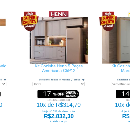
anic
Kit Cozinha Henn 5 Peças
Kit Cozin
Americana C5P12
Mar
17
14
De: R$ 3.801,00
De
0
10x de R$314,70
10x d
Hoje +10% de desconto
Hoje +
R$2.832,30
R$
à vista no pix
à