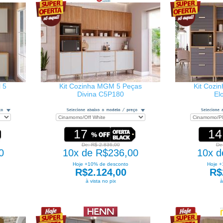
l 5
Kit Cozinha MGM 5 Peças
Kit Cozi
Divina C5P180
El
17
14
De: R$ 2.836,00
De
0
10x de R$236,00
10x d
Hoje +10% de desconto
Hoje +
R$2.124,00
R$
à vista no pix
à