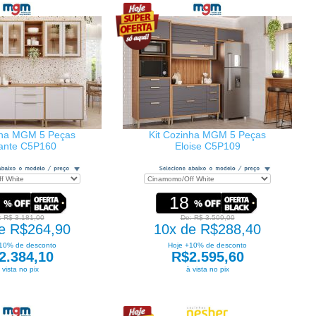
nha MGM 5 Peças
Kit Cozinha MGM 5 Peças
hante C5P160
Eloise C5P109
18
: R$ 3.181,00
De: R$ 3.509,00
e R$264,90
10x de R$288,40
10% de desconto
Hoje +10% de desconto
2.384,10
R$2.595,60
 vista no pix
à vista no pix