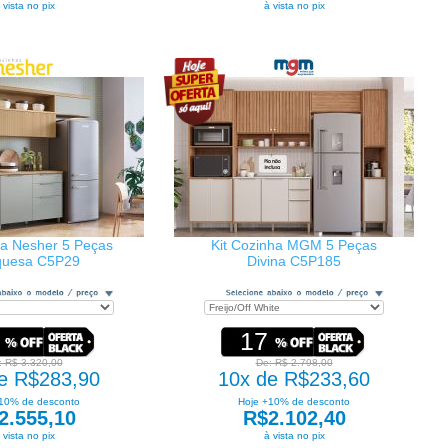
 vista no pix
à vista no pix
ha Nesher 5 Peças
Kit Cozinha MGM 5 Peças
quesa C5P29
Divina C5P185
17
: R$ 3.320,00
De: R$ 2.798,00
e R$283,90
10x de R$233,60
10% de desconto
Hoje +10% de desconto
2.555,10
R$2.102,40
 vista no pix
à vista no pix