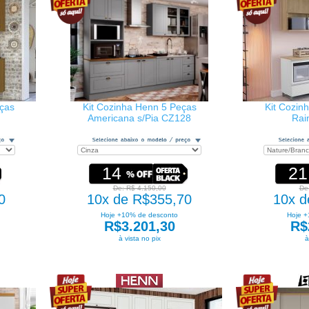
eças
Kit Cozinha Henn 5 Peças
Kit Cozin
Americana s/Pia CZ128
Rai
14
21
De: R$ 4.150,00
De
0
10x de R$355,70
10x d
Hoje +10% de desconto
Hoje +
R$3.201,30
R$
à vista no pix
à