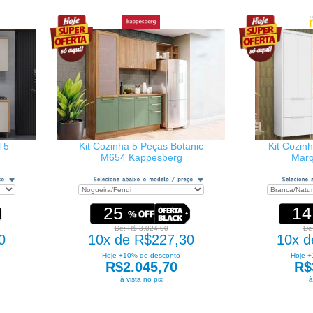
l 5
Kit Cozinha 5 Peças Botanic
Kit Cozin
M654 Kappesberg
Mar
25
14
De: R$ 3.024,00
De
0
10x de R$227,30
10x d
Hoje +10% de desconto
Hoje +
R$2.045,70
R$
à vista no pix
à