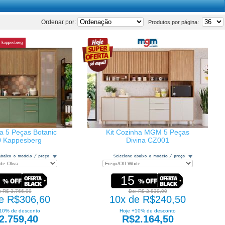
Ordenar por:
Produtos por página:
ha 5 Peças Botanic
Kit Cozinha MGM 5 Peças
 Kappesberg
Divina CZ001
15
: R$ 3.766,00
De: R$ 2.839,00
e R$306,60
10x de R$240,50
10% de desconto
Hoje +10% de desconto
2.759,40
R$2.164,50