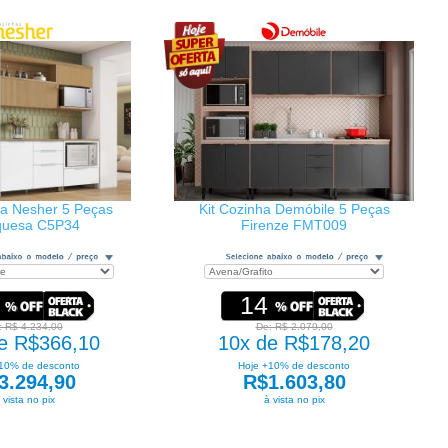
ha Nesher 5 Peças
Kit Cozinha Demóbile 5 Peças
quesa C5P34
Firenze FMT009
14
: R$ 4.234,00
De: R$ 2.079,00
e R$366,10
10x de R$178,20
10% de desconto
Hoje +10% de desconto
3.294,90
R$1.603,80
 vista no pix
à vista no pix