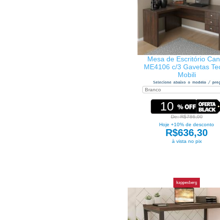
Mesa de Escritório Can
ME4106 c/3 Gavetas Te
Mobili
10
De: R$786,00
Hoje +10% de desconto
R$636,30
à vista no pix