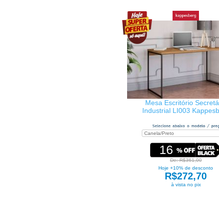
Mesa Escritório Secretá
Industrial LI003 Kappes
16
De: R$361,00
Hoje +10% de desconto
R$272,70
à vista no pix