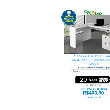
Mesa de Escritório Can
ME4129 c/2 Gavetas Te
Mobili
20
De: R$567,00
Hoje +10% de desconto
R$408,60
à vista no pix