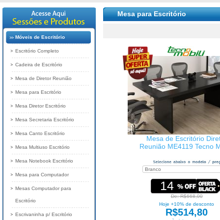
Mesa para Escritório
Móveis de Escritório
Escritório Completo
Cadeira de Escritório
Mesa de Diretor Reunião
Mesa para Escritório
Mesa Diretor Escritório
Mesa Secretaria Escritório
Mesa Canto Escritório
Mesa de Escritório Dire
Reunião ME4119 Tecno Mo
Mesa Multiuso Escritório
Mesa Notebook Escritório
Mesa para Computador
14
Mesas Computador para
De: R$668,00
Escritório
Hoje +10% de desconto
R$514,80
Escrivaninha p/ Escritório