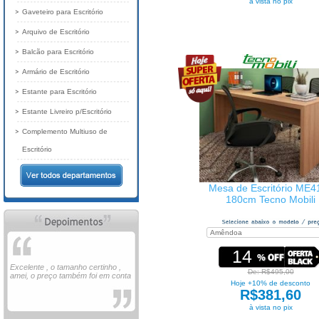
à vista no pix
Gaveteiro para Escritório
Arquivo de Escritório
Balcão para Escritório
Armário de Escritório
Estante para Escritório
Estante Livreiro p/Escritório
Complemento Multiuso de
Escritório
Mesa de Escritório ME4
180cm Tecno Mobili
14
Excelente , o tamanho certinho ,
De: R$495,00
amei, o preço também foi em conta
Hoje +10% de desconto
R$381,60
à vista no pix