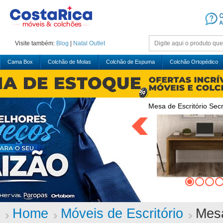
Visite também:
Blog
|
Natal
Outlet
Cama Box
Colchão de Molas
Colchão de Espuma
Colchão Ortopédico
Mesa de Escritório Sec
Home
Móveis de Escritório
Mesa